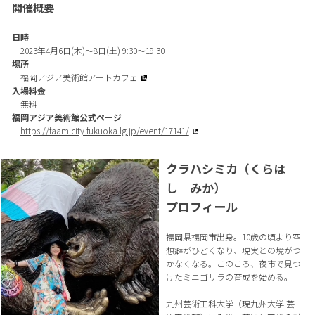
開催概要
日時
2023年4月6日(木)〜8日(土) 9:30～19:30
場所
福岡アジア美術館アートカフェ
入場料金
無料
福岡アジア美術館公式ページ
https://faam.city.fukuoka.lg.jp/event/17141/
クラハシミカ（くらは
し みか）
プロフィール
福岡県福岡市出身。10歳の頃より空
想癖がひどくなり、現実との境がつ
かなくなる。このころ、夜市で見つ
けたミニゴリラの育成を始める。
九州芸術工科大学（現九州大学 芸