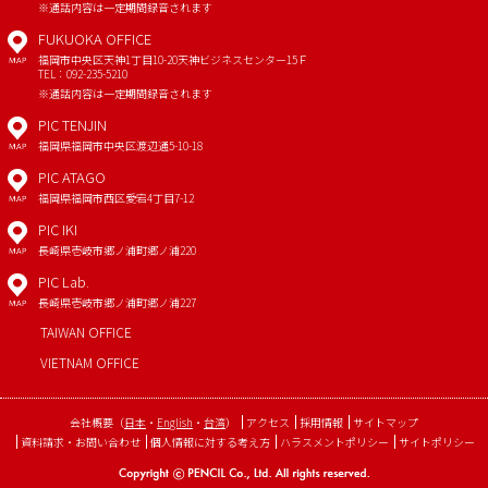
※通話内容は一定期間録音されます
FUKUOKA OFFICE
福岡市中央区天神1丁目10-20
天神ビジネスセンター15Ｆ
MAP
TEL：092-235-5210
※通話内容は一定期間録音されます
PIC TENJIN
福岡県福岡市中央区渡辺通5-10-18
MAP
PIC ATAGO
福岡県福岡市西区愛宕4丁目7-12
MAP
PIC IKI
長崎県壱岐市郷ノ浦町郷ノ浦220
MAP
PIC Lab.
長崎県壱岐市郷ノ浦町郷ノ浦227
MAP
TAIWAN OFFICE
VIETNAM OFFICE
会社概要
（
日本
・
English
・
台湾
）
アクセス
採用情報
サイトマップ
資料請求・お問い合わせ
個人情報に対する考え方
ハラスメントポリシー
サイトポリシー