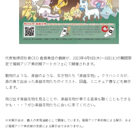
代表取締役社長CEO 倉橋美佳の個展が、2023年4月6日(木)〜8日(土)の期間限
定で福岡アジア美術館アートカフェにて開催されます。
動物のような、楽器のような、生き物たち「楽器生物」。クラハシミカが、
森の奥で出会った楽器生物たちのイラスト、図鑑、ミニチュア像などを展示
します。
飛び出す楽器生物を見ることや、楽器生物が奏でる音楽も聴くこともできる
かも・・・？ぜひ楽器生物たちに会いに来てください。
※本展示会は、個人の表現活動として開催しています。福岡アジア美術館による展示、およ
び福岡アジア美術館の支援による展示会ではありません。