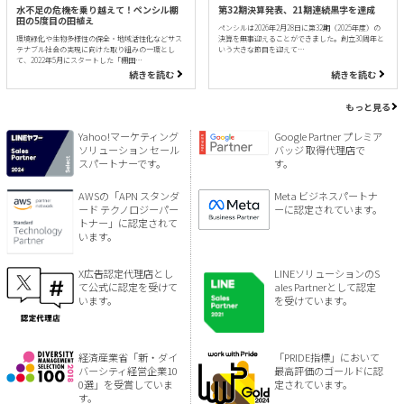
水不足の危機を乗り越えて！ペンシル棚
第32期決算発表、21期連続黒字を達成
田の5度目の田植え
ペンシルは2026年2月28日に第32期（2025年度）の
環境緑化や生物多様性の保全・地域活性化などサス
決算を無事迎えることができました。創立30周年と
テナブル社会の実現に向けた取り組みの一環とし
いう大きな節目を迎えて…
て、2022年5月にスタートした「棚田…
続きを読む
続きを読む
もっと見る
Yahoo!マーケティング
Google Partner プレミア
ソリューション セール
バッジ 取得代理店で
スパートナーです。
す。
AWSの「APN スタンダ
Meta ビジネスパートナ
ード テクノロジーパー
ーに認定されています。
トナー」に認定されて
います。
X広告認定代理店とし
LINEソリューションのS
て公式に認定を受けて
ales Partnerとして認定
います。
を受けています。
経済産業省「新・ダイ
「PRIDE指標」において
バーシティ経営企業10
最高評価のゴールドに認
0選」を受賞していま
定されています。
す。