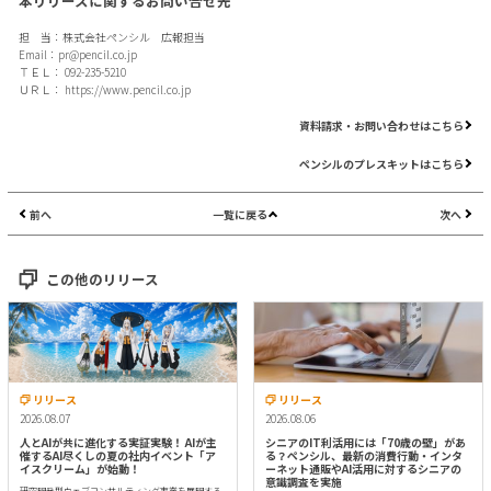
本リリースに関するお問い合せ先
担 当：株式会社ペンシル 広報担当
Email：
pr@pencil.co.jp
ＴＥＬ： 092-235-5210
ＵＲＬ：
https://www.pencil.co.jp
資料請求・お問い合わせはこちら
ペンシルのプレスキットはこちら
前へ
一覧に戻る
次へ
この他のリリース
リリース
リリース
2026.08.07
2026.08.06
人とAIが共に進化する実証実験！ AIが主
シニアのIT利活用には「70歳の壁」があ
催するAI尽くしの夏の社内イベント「ア
る？ペンシル、最新の消費行動・インタ
イスクリーム」が始動！
ーネット通販やAI活用に対するシニアの
意識調査を実施
研究開発型ウェブコンサルティング事業を展開する