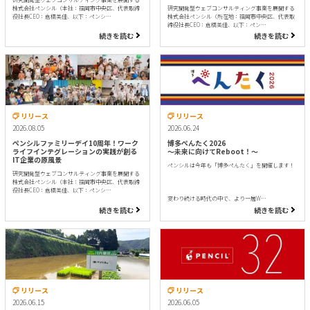
株式会社ペンシル（本社：福岡市中央区、代表取締
研究開発型ウェブコンサルティング事業を展開する
役社長CEO：倉橋美佳、以下：ペンシ…
株式会社ペンシル（所在地：福岡市中央区、代表取
締役社長CEO：倉橋美佳、以下：ペン…
続きを読む
続きを読む
リリース
リリース
2026.08.05
2026.06.24
ペンシルファミリーデイ10周年！ワーク
博多ぺんたく2026
ライフインテグレーションの実践が創る
〜未来に向けてReboot！〜
IT企業の原風景
ペンシルは今年も「博多ぺんたく」を開催します！
研究開発型ウェブコンサルティング事業を展開する
株式会社ペンシル（本社：福岡市中央区、代表取締
役社長CEO：倉橋美佳、以下：ペンシ…
変わり続ける時代の中で、より一層W…
続きを読む
続きを読む
リリース
リリース
2026.06.15
2026.06.05