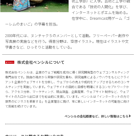
術工学部）に入学。芸術と工学の融
合である「技術の人間化」を学び、
インターネットとポエムを始める。
在学中に、Dreamcast用ゲーム「ゴ
ーレムのまいご」の字幕を担当。
2000年代には、ヌンチャク５のメンバーとして活動。フリーペーパー創作や
写真展の実施などを行う。得意分野は、空想イラスト。現在はイラストや文
字書きなど、ひっそりと活動をしている。
株式会社ペンシルについて
株式会社ペンシルは、企業のウェブ戦略を成功に導く研究開発型のウェブコンサルティング
専門会社です。独自の視点から実験や研究を重ね、研究結果によるノウハウをもとにクライ
アント企業のウェブサイトを分析し、ウェブからの売上や成約をアップさせるためのコンサ
ルティングを実施しています。ウェブサイトの目的と目標を明確にするコンセプトワークか
ら、アクセス分析、マーケティング、競合調査、企画提案、ウェブサイト制作など、ウェブ
サイトの入口から出口までを総合的に支援しています。ペンシルは「インターネットの力で
世界のビジネスを革新する」を企業理念に掲げ、常に新しいインターネットの可能性に向け
て挑戦を続けています。
ペンシルの会社概要など、詳しい情報はこちら