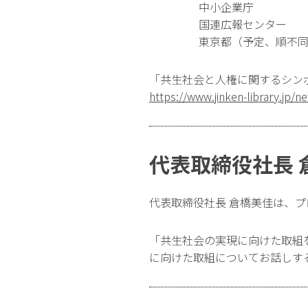
中小企業庁
国連広報センター
東京都（予定、順不
「共生社会と人権に関するシン
https://www.jinken-library.jp/n
代表取締役社長 
代表取締役社長 倉橋美佳は、
「共生社会の実現に向けた取組
に向けた取組についてお話しす