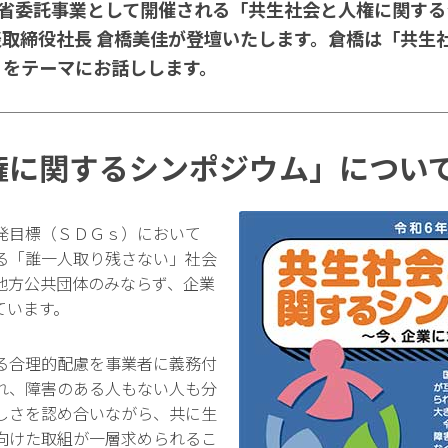
法務省委託事業として開催される「共生社会と人権に関す
取締役社長 倉橋美佳が登壇いたします。倉橋は「共生
」をテーマにお話しします。
権に関するシンポジウム」につい
発目標（ＳＤＧｓ）において
る「誰一人取り残さない」社会
地方公共団体のみならず、企業
ています。
る合理的配慮を事業者に義務付
れ、障害のある人もない人も分
しさを認め合いながら、共に生
向けた取組が一層求められるこ