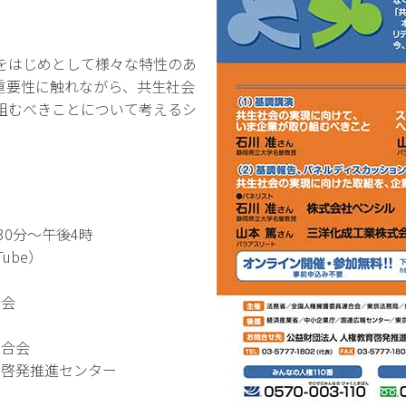
をはじめとして様々な特性のあ
重要性に触れながら、共生社会
組むべきことについて考えるシ
）
30分～午後4時
ube）
合会
連合会
育啓発推進センター