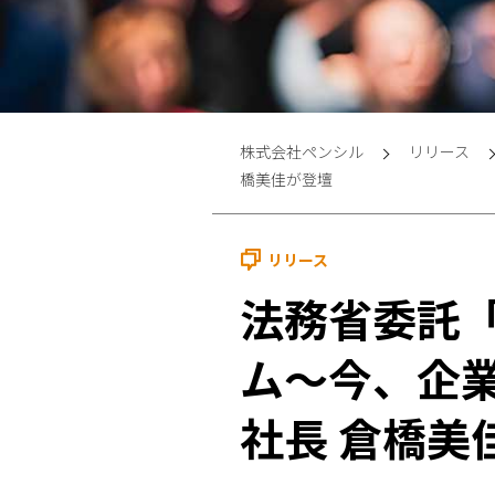
株式会社ペンシル
リリース
橋美佳が登壇
リリース
法務省委託
ム～今、企
社長 倉橋美