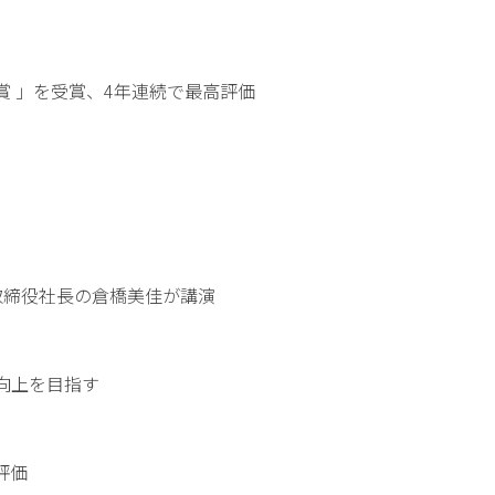
D賞 」を受賞、4年連続で最高評価
取締役社長の倉橋美佳が講演
向上を目指す
評価