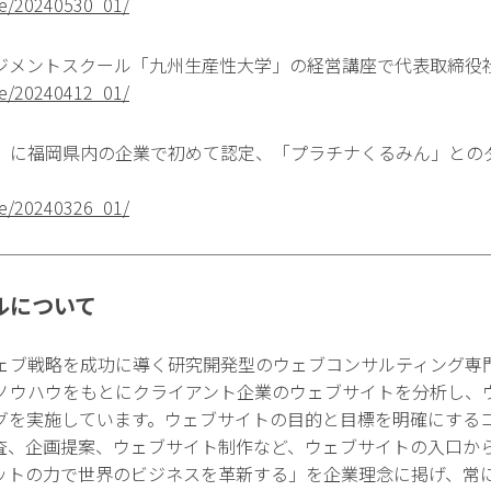
ase/20240530_01/
ジメントスクール「九州生産性大学」の経営講座で代表取締役
ase/20240412_01/
」に福岡県内の企業で初めて認定、「プラチナくるみん」とのダ
ase/20240326_01/
ルについて
ェブ戦略を成功に導く研究開発型のウェブコンサルティング専
ノウハウをもとにクライアント企業のウェブサイトを分析し、
グを実施しています。ウェブサイトの目的と目標を明確にする
査、企画提案、ウェブサイト制作など、ウェブサイトの入口か
ットの力で世界のビジネスを革新する」を企業理念に掲げ、常