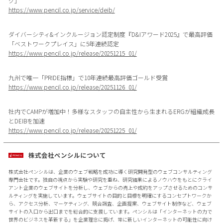
グ」
https://www.pencil.co.jp/service/deib/
ダイバーシティ&インクルージョン認定制度『D&Iアワード2025』で最高評価
「ベストワークプレイス」に5年連続認定
https://www.pencil.co.jp/release/20251215_01/
九州で唯一「PRIDE指標」で10年連続最高評価ゴールド受賞
https://www.pencil.co.jp/release/20251126_01/
社内でCAMPが増加中！多様なスタッフの自主性から生まれるERGが組織成長
とDEIBを加速
https://www.pencil.co.jp/release/20251225_01/
株式会社ペンシルについて
株式会社ペンシルは、企業のウェブ戦略を成功に導く研究開発型のウェブコンサルティング
専門会社です。独自の視点から実験や研究を重ね、研究結果によるノウハウをもとにクライ
アント企業のウェブサイトを分析し、ウェブからの売上や成約をアップさせるためのコンサ
ルティングを実施しています。ウェブサイトの目的と目標を明確にするコンセプトワークか
ら、アクセス分析、マーケティング、競合調査、企画提案、ウェブサイト制作など、ウェブ
サイトの入口から出口までを総合的に支援しています。ペンシルは「インターネットの力で
世界のビジネスを革新する」を企業理念に掲げ、常に新しいインターネットの可能性に向け