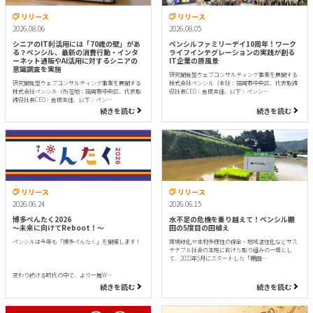
リリース
リリース
2026.08.06
2026.08.05
シニアのIT利活用には「70歳の壁」があ
ペンシルファミリーデイ10周年！ワーク
る？ペンシル、最新の消費行動・インタ
ライフインテグレーションの実践が創る
ーネット通販やAI活用に対するシニアの
IT企業の原風景
意識調査を実施
研究開発型ウェブコンサルティング事業を展開する
研究開発型ウェブコンサルティング事業を展開する
株式会社ペンシル（本社：福岡市中央区、代表取締
株式会社ペンシル（所在地：福岡市中央区、代表取
役社長CEO：倉橋美佳、以下：ペンシ…
締役社長CEO：倉橋美佳、以下：ペン…
続きを読む
続きを読む
リリース
リリース
2026.06.15
2026.06.24
水不足の危機を乗り越えて！ペンシル棚
博多ぺんたく2026
田の5度目の田植え
〜未来に向けてReboot！〜
環境緑化や生物多様性の保全・地域活性化などサス
ペンシルは今年も「博多ぺんたく」を開催します！
テナブル社会の実現に向けた取り組みの一環とし
て、2022年5月にスタートした「棚田…
変わり続ける時代の中で、より一層W…
続きを読む
続きを読む