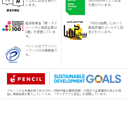
て公式に認定を受けて
ales Partnerとして認定
います。
を受けています。
経済産業省「新・ダイ
「PRIDE指標」において
バーシティ経営企業10
最高評価のゴールドに認
0選」を受賞していま
定されています。
す。
ペンシルはプライバシ
ーマーク付与事業者で
す。
グローバルな共通言語であるSDGs（持続可能な開発目標）の視点で企業価値の向上を目
指し事業成長を果たしていくため、「サステナブル宣言」を表明しています。