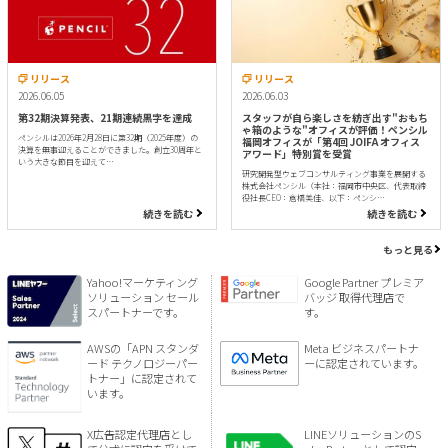
リリース
リリース
2026.06.05
2026.06.03
第32期決算発表、21期連続黒字を達成
スタッフが自ら楽しさを紡ぎ出す"おもち
ゃ箱のような"オフィスが評価！ペンシル
ペンシルは2026年2月28日に第32期（2025年度）の
福岡オフィスが「第4回 JOIFA オフィス
決算を無事迎えることができました。創立30周年と
アワード」特別賞を受賞
いう大きな節目を迎えて…
研究開発型ウェブコンサルティング事業を展開する
株式会社ペンシル（本社：福岡市中央区、代表取締
役社長CEO：倉橋美佳、以下：ペンシ…
続きを読む
続きを読む
もっと見る
Yahoo!マーケティング
Google Partner プレミア
ソリューション セール
バッジ 取得代理店で
スパートナーです。
す。
AWSの「APN スタンダ
Meta ビジネスパートナ
ード テクノロジーパー
ーに認定されています。
トナー」に認定されて
います。
X広告認定代理店とし
LINEソリューションのS