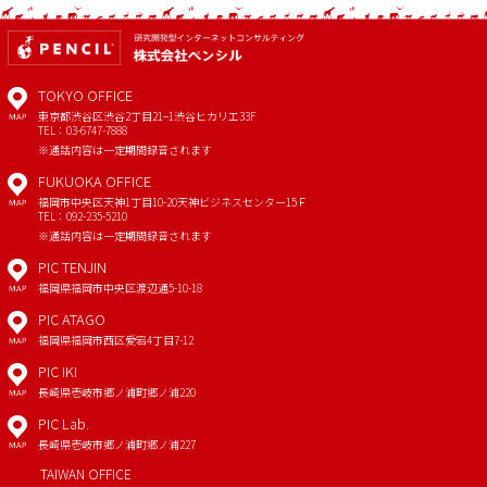
TOKYO OFFICE
東京都渋谷区渋谷2丁目21−1
渋谷ヒカリエ33F
MAP
TEL：03-6747-7888
※通話内容は一定期間録音されます
FUKUOKA OFFICE
福岡市中央区天神1丁目10-20
天神ビジネスセンター15Ｆ
MAP
TEL：092-235-5210
※通話内容は一定期間録音されます
PIC TENJIN
福岡県福岡市中央区渡辺通5-10-18
MAP
PIC ATAGO
福岡県福岡市西区愛宕4丁目7-12
MAP
PIC IKI
長崎県壱岐市郷ノ浦町郷ノ浦220
MAP
PIC Lab.
長崎県壱岐市郷ノ浦町郷ノ浦227
MAP
TAIWAN OFFICE