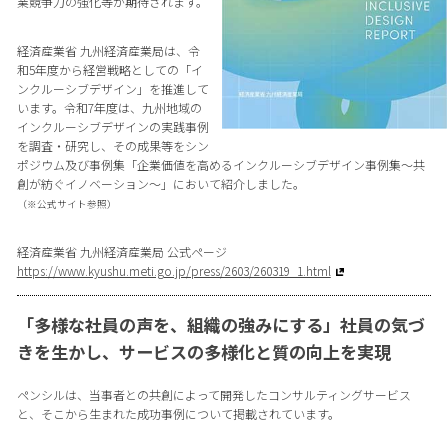
業競争力の強化等が期待されます。
経済産業省 九州経済産業局は、令
和5年度から経営戦略としての「イ
ンクルーシブデザイン」を推進して
います。令和7年度は、九州地域の
インクルーシブデザインの実践事例
を調査・研究し、その成果等をシン
ポジウム及び事例集「企業価値を高めるインクルーシブデザイン事例集～共
創が紡ぐイノベーション～」において紹介しました。
（※公式サイト参照）
経済産業省 九州経済産業局 公式ページ
https://www.kyushu.meti.go.jp/press/2603/260319_1.html
「多様な社員の声を、組織の強みにする」社員の気づ
きを生かし、サービスの多様化と質の向上を実現
ペンシルは、当事者との共創によって開発したコンサルティングサービス
と、そこから生まれた成功事例について掲載されています。