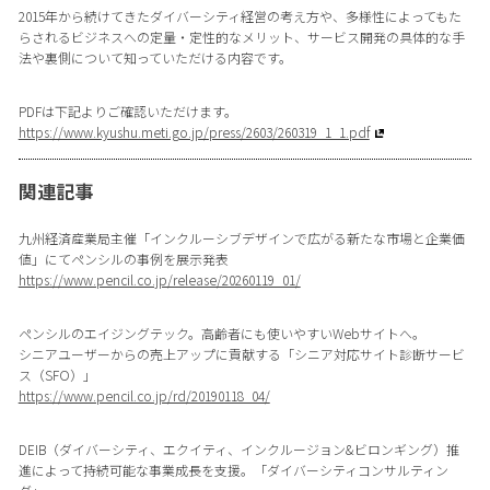
2015年から続けてきたダイバーシティ経営の考え方や、多様性によってもた
らされるビジネスへの定量・定性的なメリット、サービス開発の具体的な手
法や裏側について知っていただける内容です。
PDFは下記よりご確認いただけます。
https://www.kyushu.meti.go.jp/press/2603/260319_1_1.pdf
関連記事
九州経済産業局主催「インクルーシブデザインで広がる新たな市場と企業価
値」にてペンシルの事例を展示発表
https://www.pencil.co.jp/release/20260119_01/
ペンシルのエイジングテック。高齢者にも使いやすいWebサイトへ。
シニアユーザーからの売上アップに貢献する「シニア対応サイト診断サービ
ス（SFO）」
https://www.pencil.co.jp/rd/20190118_04/
DEIB（ダイバーシティ、エクイティ、インクルージョン&ビロンギング）推
進によって持続可能な事業成長を支援。「ダイバーシティコンサルティン