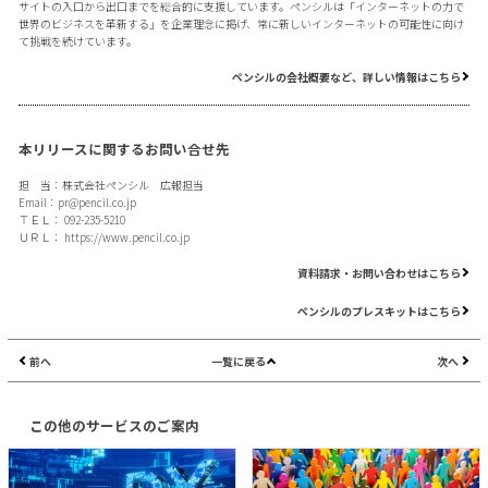
サイトの入口から出口までを総合的に支援しています。ペンシルは「インターネットの力で
世界のビジネスを革新する」を企業理念に掲げ、常に新しいインターネットの可能性に向け
て挑戦を続けています。
ペンシルの会社概要など、詳しい情報はこちら
本リリースに関するお問い合せ先
担 当：株式会社ペンシル 広報担当
Email：
pr@pencil.co.jp
ＴＥＬ： 092-235-5210
ＵＲＬ：
https://www.pencil.co.jp
資料請求・お問い合わせはこちら
ペンシルのプレスキットはこちら
前へ
一覧に戻る
次へ
この他のサービスのご案内