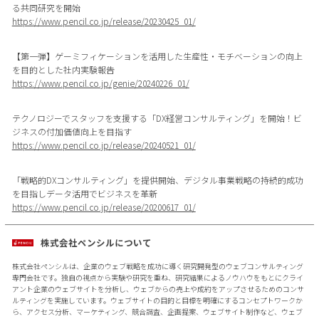
る共同研究を開始
https://www.pencil.co.jp/release/20230425_01/
【第一弾】ゲーミフィケーションを活用した生産性・モチベーションの向上
を目的とした社内実験報告
https://www.pencil.co.jp/genie/20240226_01/
テクノロジーでスタッフを支援する「DX経営コンサルティング」を開始！ビ
ジネスの付加価値向上を目指す
https://www.pencil.co.jp/release/20240521_01/
「戦略的DXコンサルティング」を提供開始、デジタル事業戦略の持続的成功
を目指しデータ活用でビジネスを革新
https://www.pencil.co.jp/release/20200617_01/
株式会社ペンシルについて
株式会社ペンシルは、企業のウェブ戦略を成功に導く研究開発型のウェブコンサルティング
専門会社です。独自の視点から実験や研究を重ね、研究結果によるノウハウをもとにクライ
アント企業のウェブサイトを分析し、ウェブからの売上や成約をアップさせるためのコンサ
ルティングを実施しています。ウェブサイトの目的と目標を明確にするコンセプトワークか
ら、アクセス分析、マーケティング、競合調査、企画提案、ウェブサイト制作など、ウェブ