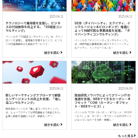
2025.04.21
2025.04.11
テクノロジーで雇用者を支援し、ビジネ
DEIB（ダイバーシティ、エクイティ、イ
スの付加価値を向上する。「DX経営コン
ンクルージョン&ビロンギング）推進に
サルティング」
よって持続可能な事業成長を支援。「ダ
イバーシティコンサルティング」
ペンシルの「DX経営コンサルティング」は、テクノ
ロジーを活用し、雇用者を支援することで、ビジネ
ペンシルの「ダイバーシティコンサルティング」
スの付加価値向上を目指すサービスで…
は、持続可能な事業成長に向けてダイバーシティ、
エクイティ、インクルージョン&…
続きを読む
続きを読む
2025.04.11
2025.04.09
新しいマーケティングアプローチで顧客
独自研究ノウハウによってグリーンITの
エンゲージメントの向上を支援。「推し
推進を支援。WEBでできるカーボン・オ
活コンサルティング」
フセット「COW（カーボン・オフセッ
ト・WEBサービス）」
株式会社ペンシルの「推し活コンサルティング」
は、ヒューマラナイズな研究開発より創出された、
ペンシルの「COW（カーボン・オフセット・WEBサ
企業と顧客を強固につなぎ、顧客エンゲー…
ービス）」は、カーボン・オフセットなWEBサイト
になっているか？を分析・把握し…
続きを読む
続きを読む
もっと見る