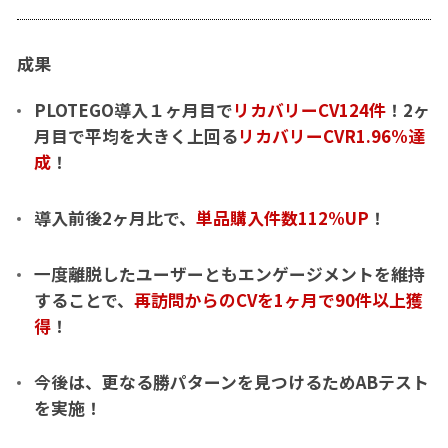
成果
PLOTEGO導入１ヶ月目で
リカバリーCV124件
！2ヶ
月目で平均を大きく上回る
リカバリーCVR1.96%達
成
！
導入前後2ヶ月比で、
単品購入件数112%UP
！
一度離脱したユーザーともエンゲージメントを維持
することで、
再訪問からのCVを1ヶ月で90件以上獲
得
！
今後は、更なる勝パターンを見つけるためABテスト
を実施！