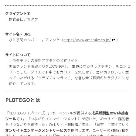
クライアント名
株式会社アマタケ
サイト名・URL
ひと手間カンパニー。アマタケ（
https://www.amatake.co.jp/
）
サイトについて
サラダチキンの元祖アマタケの公式サイト。
国産ブランド南部どりを100%使用し「主食になるサラダチキン」をコンセ
プトとした、ダイエット中でもカロリーを気にせず、思い切りおいしく食
べていただける「サラダチキンランチ」を含む全17種類のサラダチキンを
紹介しています。
PLOTEGOとは
「PLOTEGO（プロテゴ）」は、ペンシルが提供する
成果報酬型のWeb接客
ツール
です。「つながり（エンゲージメント）が切れた」Webサイト離脱者
を「つながりを維持した」Webサイト離脱者に変え、「顧客」に変えていく
オンサイトエンゲージメントサービス
を提供します。ユーザーの離脱行動を
検知し、エンゲージメントに配慮したクリエイティブやバナーを表示するこ