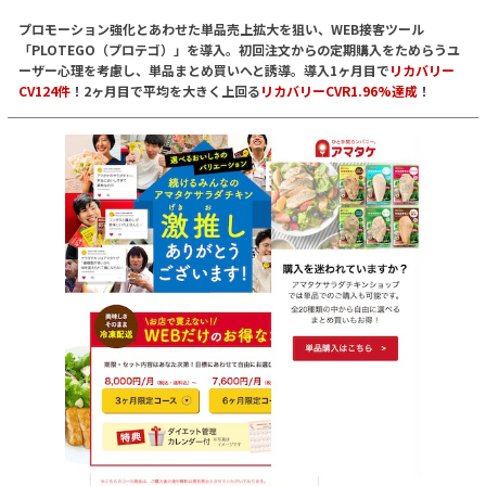
プロモーション強化とあわせた単品売上拡大を狙い、WEB接客ツール
「PLOTEGO（プロテゴ）」を導入。初回注文からの定期購入をためらうユ
ーザー心理を考慮し、単品まとめ買いへと誘導。導入1ヶ月目で
リカバリー
CV124件
！2ヶ月目で平均を大きく上回る
リカバリーCVR1.96%達成
！