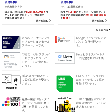
成功事例
成功事例
株式会社やずや
ハウス食品株式会社
導入後、約3ヵ月で
CVR136%改善！
ター
わずか
15日間
のキャンペーン施策で、そ
ゲットに合わせたチャット対話型カート
れまでの既存会員数の
約10倍
の
新規会員
で購入体験を向上
を
獲得
！
続きを読む
続きを読む
もっと見る
Yahoo!マーケティング
Google Partner プレミア
ソリューション セール
バッジ 取得代理店で
スパートナーです。
す。
AWSの「APN スタンダ
Meta ビジネスパートナ
ード テクノロジーパー
ーに認定されています。
トナー」に認定されて
います。
X広告認定代理店とし
LINEソリューションのS
て公式に認定を受けて
ales Partnerとして認定
います。
を受けています。
経済産業省「新・ダイ
「PRIDE指標」において
バーシティ経営企業10
最高評価のゴールドに認
0選」を受賞していま
定されています。
す。