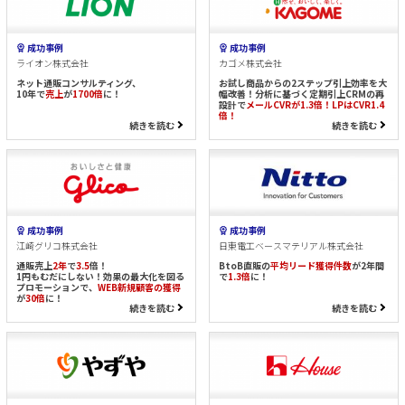
成功事例
成功事例
ライオン株式会社
カゴメ株式会社
ネット通販コンサルティング、
お試し商品からの2ステップ引上効率を大
10年で
売上
が
1700倍
に！
幅改善！分析に基づく定期引上CRMの再
設計で
メールCVRが1.3倍！LPはCVR1.4
倍！
続きを読む
続きを読む
成功事例
成功事例
江崎グリコ株式会社
日東電工ベースマテリアル株式会社
通販売上
2年
で
3.5
倍！
BtoB直販の
平均リード獲得件数
が2年間
1円もむだにしない！効果の最大化を図る
で
1.3倍
に！
プロモーションで、
WEB新規顧客の獲得
が
30倍
に！
続きを読む
続きを読む