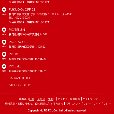
※通話内容は一定期間録音されます
FUKUOKA OFFICE
福岡市中央区天神1丁目10-20
天神ビジネスセンター15Ｆ
MAP
TEL：092-235-5210
※通話内容は一定期間録音されます
PIC TENJIN
福岡県福岡市中央区渡辺通5-10-18
MAP
PIC ATAGO
福岡県福岡市西区愛宕4丁目7-12
MAP
PIC IKI
長崎県壱岐市郷ノ浦町郷ノ浦220
MAP
PIC Lab.
長崎県壱岐市郷ノ浦町郷ノ浦227
MAP
TAIWAN OFFICE
VIETNAM OFFICE
会社概要
（
日本
・
English
・
台湾
）
アクセス
採用情報
サイトマップ
資料請求・お問い合わせ
個人情報に対する考え方
ハラスメントポリシー
サイトポリシー