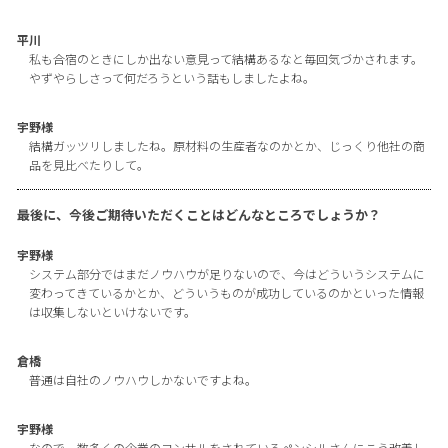
平川
私も合宿のときにしか出ない意見って結構あるなと毎回気づかされます。
やずやらしさって何だろうという話もしましたよね。
宇野様
結構ガッツリしましたね。原材料の生産者なのかとか、じっくり他社の商
品を見比べたりして。
最後に、今後ご期待いただくことはどんなところでしょうか？
宇野様
システム部分ではまだノウハウが足りないので、今はどういうシステムに
変わってきているかとか、どういうものが成功しているのかといった情報
は収集しないといけないです。
倉橋
普通は自社のノウハウしかないですよね。
宇野様
なので、数多くの企業のコンサルをされているペンシルさんにこう改善し