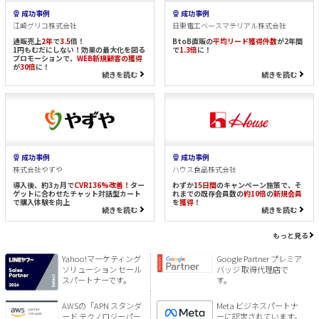
成功事例
成功事例
江崎グリコ株式会社
日東電工ベースマテリアル株式会社
通販売上
2年
で
3.5
倍！
BtoB直販の
平均リード獲得件数
が2年間
1円もむだにしない！効果の最大化を図る
で
1.3倍
に！
プロモーションで、
WEB新規顧客の獲得
が
30倍
に！
続きを読む
続きを読む
成功事例
成功事例
株式会社やずや
ハウス食品株式会社
導入後、約3ヵ月で
CVR136%改善！
ター
わずか
15日間
のキャンペーン施策で、そ
ゲットに合わせたチャット対話型カート
れまでの既存会員数の
約10倍
の
新規会員
で購入体験を向上
を
獲得
！
続きを読む
続きを読む
もっと見る
Yahoo!マーケティング
Google Partner プレミア
ソリューション セール
バッジ 取得代理店で
スパートナーです。
す。
AWSの「APN スタンダ
Meta ビジネスパートナ
ード テクノロジーパー
ーに認定されています。