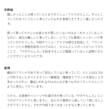
宇野様
嬉しかったことは思っていたとおりのリニューアルできたこと。ずっとこ
ういうのをつくりたいと考えていたものを実現できてすごく嬉しかったで
す。
買って買ってだけじゃお客さまが買いたくないのはよくわかっていること
なのに、両立は難しいと思ってしまい、どうしても販促にメッセージが寄
っていきがちでした。今回のリニューアルでは両立を目指して、ブランド
イメージとか雰囲気訴求だけではなく、ちゃんとレスポンスがついてきた
ことで、「やずやらしさ」を訴求することが間違っていないと証明できた
ことがすごくよかったです。
倉橋
最近のブランドのあり方って変化していると思っていて。たとえばロゴは
この形でないとダメとかそういう厳格性・権威性でブランドを語ることが
多かったけれど、最近いわれるのはみんなが思うものがブランドだという
ように変化してきています。
だから、お客様のイメージや社員の方が思っている「やずやらしさ」とい
うのがブランドだと思いますし、私たちが普段から接していて感じるとこ
ろがブランドだと。それが今回うまくはまったかなと思っています。