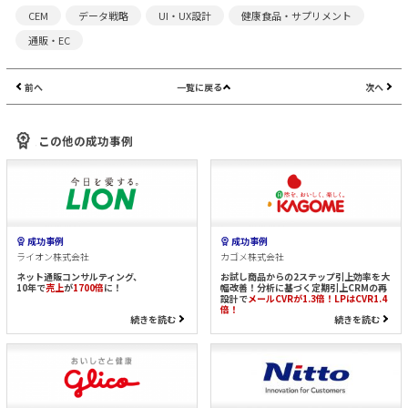
CEM
データ戦略
UI・UX設計
健康食品・サプリメント
通販・EC
前へ
一覧に戻る
次へ
この他の成功事例
成功事例
成功事例
ライオン株式会社
カゴメ株式会社
ネット通販コンサルティング、
お試し商品からの2ステップ引上効率を大
10年で
売上
が
1700倍
に！
幅改善！分析に基づく定期引上CRMの再
設計で
メールCVRが1.3倍！LPはCVR1.4
倍！
続きを読む
続きを読む