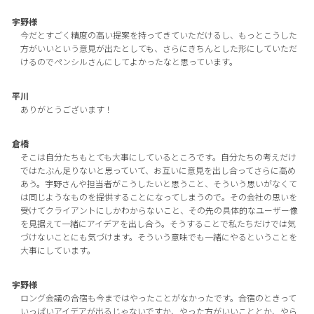
宇野様
今だとすごく精度の高い提案を持ってきていただけるし、もっとこうした
方がいいという意見が出たとしても、さらにきちんとした形にしていただ
けるのでペンシルさんにしてよかったなと思っています。
平川
ありがとうございます！
倉橋
そこは自分たちもとても大事にしているところです。自分たちの考えだけ
ではたぶん足りないと思っていて、お互いに意見を出し合ってさらに高め
あう。宇野さんや担当者がこうしたいと思うこと、そういう思いがなくて
は同じようなものを提供することになってしまうので。その会社の思いを
受けてクライアントにしかわからないこと、その先の具体的なユーザー像
を見据えて一緒にアイデアを出し合う。そうすることで私たちだけでは気
づけないことにも気づけます。そういう意味でも一緒にやるということを
大事にしています。
宇野様
ロング会議の合宿も今まではやったことがなかったです。合宿のときって
いっぱいアイデアが出るじゃないですか、やった方がいいこととか、やら