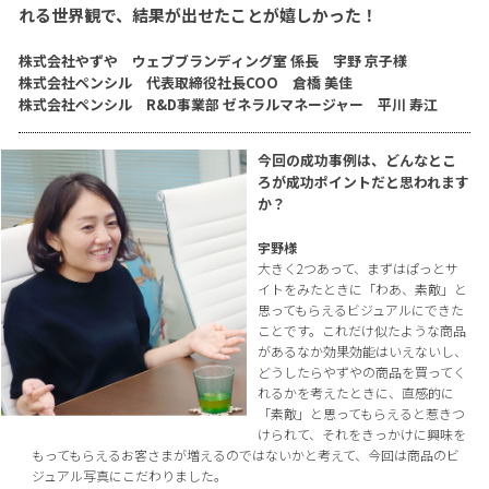
れる世界観で、結果が出せたことが嬉しかった！
株式会社やずや ウェブブランディング室 係長 宇野 京子様
株式会社ペンシル 代表取締役社長COO 倉橋 美佳
株式会社ペンシル R&D事業部 ゼネラルマネージャー 平川 寿江
今回の成功事例は、どんなとこ
ろが成功ポイントだと思われます
か？
宇野様
大きく2つあって、まずはぱっとサ
イトをみたときに「わあ、素敵」と
思ってもらえるビジュアルにできた
ことです。これだけ似たような商品
があるなか効果効能はいえないし、
どうしたらやずやの商品を買ってく
れるかを考えたときに、直感的に
「素敵」と思ってもらえると惹きつ
けられて、それをきっかけに興味を
もってもらえるお客さまが増えるのではないかと考えて、今回は商品のビ
ジュアル写真にこだわりました。