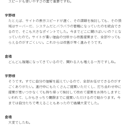
スピードも使いやすさの面で重要ですね。
宇野様
たとえば、サイトの表示スピードが遅く、その課題を検討しても、その領
域はサーバーだ、システムだとバラバラの管轄になっていたのを統合でき
るので、そこも大きなポイントでした。今までどこに聞けばいいの？とな
っていたので。サイトが重い理由の分析から改善提案まで、全部やっても
らえるのがすごくいい。これからは改善が早く進みそうです。
倉橋
どんどん複雑になってきているので、関わる人も増える一方ですしね。
宇野様
そうです。すでに自分の理解を超えているので、全部お任せできるのがす
ごくありがたい。進行中にもたくさんご提案いただくし、打ち合わせ中に
提案が思いつかなくても持ち帰って検討して改めて提案をお持ちしますと
いわれて、しかもきっちり期限までに提案いただけるので助かります。今
までは自分たちで考えることもあったので結構大変でした。
倉橋
大変でしたね。