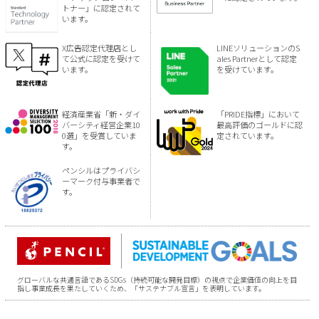
トナー」に認定されて
います。
X広告認定代理店とし
LINEソリューションのS
て公式に認定を受けて
ales Partnerとして認定
います。
を受けています。
経済産業省「新・ダイ
「PRIDE指標」において
バーシティ経営企業10
最高評価のゴールドに認
0選」を受賞していま
定されています。
す。
ペンシルはプライバシ
ーマーク付与事業者で
す。
グローバルな共通言語であるSDGs（持続可能な開発目標）の視点で企業価値の向上を目
指し事業成長を果たしていくため、「サステナブル宣言」を表明しています。