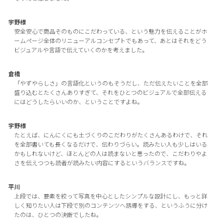
宇野様
安全安心で商品そのものにこだわっている、という魅力を伝えることがホ
ームページ全体のリニューアルコンセプトでもあって、あとはそれをどう
ビジュアルや言語で伝えていくのかを考えました。
倉橋
「やずやらしさ」の言語化というのもそうだし、ただ伝えたいことを全部
盛り込むとたくさんありすぎて、それをひとつのビジュアルで全部伝える
にはどうしたらいいのか、ということですよね。
宇野様
たとえば、にんにくにも土づくりのこだわりがたくさんあるわけで、それ
を全部書いても長くなるだけで、伝わりづらい。読みたい人も少しはいる
かもしれないけど、ほとんどの人は読まないと思ったので、こだわりやよ
さを伝えつつも読者が読みたい内容にするというバランスですね。
平川
上段では、要素を絞って写真を中心としたシンプルな設計にし、もっと詳
しく知りたい人は下段で別のコンテンツへ誘導をする、というふうに分け
たのは、ひとつの決断でしたね。