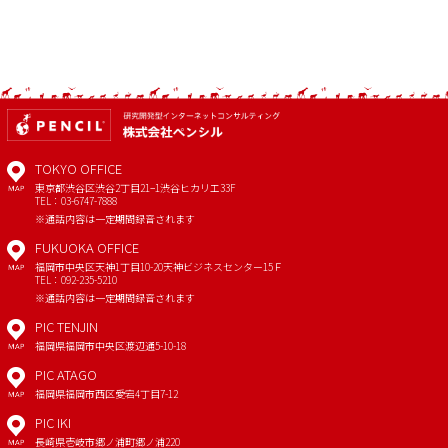
TOKYO OFFICE
東京都渋谷区渋谷2丁目21−1
渋谷ヒカリエ33F
MAP
TEL：03-6747-7888
※通話内容は一定期間録音されます
FUKUOKA OFFICE
福岡市中央区天神1丁目10-20
天神ビジネスセンター15Ｆ
MAP
TEL：092-235-5210
※通話内容は一定期間録音されます
PIC TENJIN
福岡県福岡市中央区渡辺通5-10-18
MAP
PIC ATAGO
福岡県福岡市西区愛宕4丁目7-12
MAP
PIC IKI
長崎県壱岐市郷ノ浦町郷ノ浦220