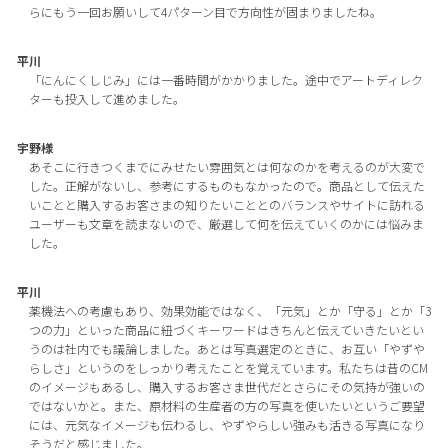
らにもう一回お願いして4パターン目で方向性が固まりましたね。
平川
「にんにくしじみ」には一番時間がかかりました。途中でアートディレク
ターも投入して進めました。
宇野様
あそこに行きつくまでにみせたい雰囲気とは何なのかを考えるのが大変で
した。正解がないし、参考にするものもなかったので。商品として伝えた
いことと購入するお客さまの知りたいこととのバランスやサイトに訪れる
ユーザーも文章を読まないので、厳選して何を伝えていくのかには悩みま
した。
平川
薬機法への考慮もあり、効果効能ではなく、「元気」とか「守る」とか「3
つの力」といった商品に紐づくキーワードはきちんと伝えていきたいとい
うのは社内でも議論しました。あとは写真選定のときに、お互い「やずや
らしさ」というのをしっかり考えたことを覚えています。私たちは昔のCM
のイメージもあるし、購入するお客さま世代だとさらにその気持が強いの
ではないかと。また、原材料の生産者の方の写真を使いたいというご要望
には、元気なイメージも伝わるし、やずやらしい強みも活きる写真になり
そうだと感じました。