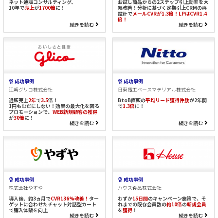
ネット通販コンサルティング、
お試し商品からの2ステップ引上効率を大
10年で
売上
が
1700倍
に！
幅改善！分析に基づく定期引上CRMの再
設計で
メールCVRが1.3倍！LPはCVR1.4
倍！
続きを読む
続きを読む
成功事例
成功事例
江崎グリコ株式会社
日東電工ベースマテリアル株式会社
通販売上
2年
で
3.5
倍！
BtoB直販の
平均リード獲得件数
が2年間
1円もむだにしない！効果の最大化を図る
で
1.3倍
に！
プロモーションで、
WEB新規顧客の獲得
が
30倍
に！
続きを読む
続きを読む
成功事例
成功事例
株式会社やずや
ハウス食品株式会社
導入後、約3ヵ月で
CVR136%改善！
ター
わずか
15日間
のキャンペーン施策で、そ
ゲットに合わせたチャット対話型カート
れまでの既存会員数の
約10倍
の
新規会員
で購入体験を向上
を
獲得
！
続きを読む
続きを読む