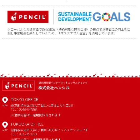
グローバルな共通言語であるSDGs（持続可能な開発目標）の視点で企業価値の向上を目
指し事業成長を果たしていくため、「サステナブル宣言」を表明しています。
TOKYO OFFICE
東京都渋谷区渋谷2丁目21−1
渋谷ヒカリエ33F
MAP
TEL：03-6747-7888
※通話内容は一定期間録音されます
FUKUOKA OFFICE
福岡市中央区天神1丁目10-20
天神ビジネスセンター15Ｆ
MAP
TEL：092-235-5210
※通話内容は一定期間録音されます