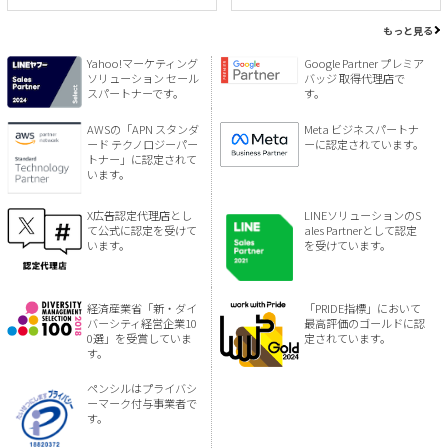
もっと見る
Yahoo!マーケティング
Google Partner プレミア
ソリューション セール
バッジ 取得代理店で
スパートナーです。
す。
AWSの「APN スタンダ
Meta ビジネスパートナ
ード テクノロジーパー
ーに認定されています。
トナー」に認定されて
います。
X広告認定代理店とし
LINEソリューションのS
て公式に認定を受けて
ales Partnerとして認定
います。
を受けています。
経済産業省「新・ダイ
「PRIDE指標」において
バーシティ経営企業10
最高評価のゴールドに認
0選」を受賞していま
定されています。
す。
ペンシルはプライバシ
ーマーク付与事業者で
す。