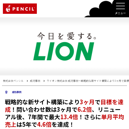
PENCIL
株式会社ペンシル
成功事例
ライオン株式会社 成功事例〜戦略的な新サイト構築により3ヶ月で目標達
成功事例
戦略的な新サイト構築により
3ヶ月
で
目標を達
成
！問い合わせ数は3ヶ月で
6.2倍
、リニュー
アル後、7年間で最大
13.4倍
！さらに
単月平均
売上
は5年で
4.6倍
を達成！