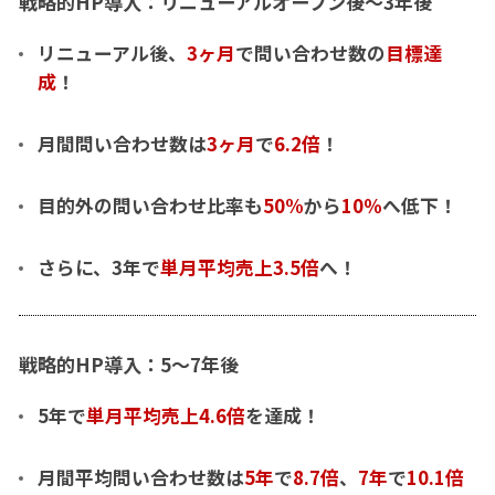
戦略的HP導入：リニューアルオープン後〜3年後
リニューアル後、
3ヶ月
で問い合わせ数の
目標達
成
！
月間問い合わせ数は
3ヶ月
で
6.2倍
！
目的外の問い合わせ比率も
50%
から
10％
へ低下！
さらに、3年で
単月平均売上3.5倍
へ！
戦略的HP導入：5〜7年後
5年で
単月平均売上4.6倍
を達成！
月間平均問い合わせ数は
5年
で
8.7倍
、
7年
で
10.1倍