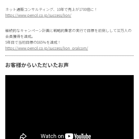
ネット通販コンサルティング、10年で売上が1700倍に！
https://www.pencil.co.jp/success/lion/
継続的なキャンペーン計画と戦略的集客の実行で目標を前倒しして32万人の
会員獲得を達成。
5年目で当初目標の865％を達成！
https://www.pencil.co.jp/success/lion_oralcom/
お客様からいただいたお声