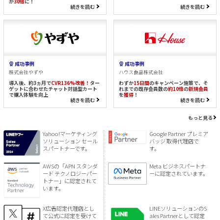
が
30倍
に！
続きを読む
続きを読む
成功事例
成功事例
株式会社やずや
ハウス食品株式会社
導入後、約3ヵ月で
CVR136%改善！
ター
わずか
15日間
のキャンペーン施策で、そ
ゲットに合わせたチャット対話型カート
れまでの既存会員数の
約10倍
の
新規会員
で購入体験を向上
を
獲得
！
続きを読む
続きを読む
もっと見る
Yahoo!マーケティング
Google Partner プレミア
ソリューション セール
バッジ 取得代理店で
スパートナーです。
す。
AWSの「APN スタンダ
Meta ビジネスパートナ
ード テクノロジーパー
ーに認定されています。
トナー」に認定されて
います。
X広告認定代理店とし
LINEソリューションのS
て公式に認定を受けて
ales Partnerとして認定