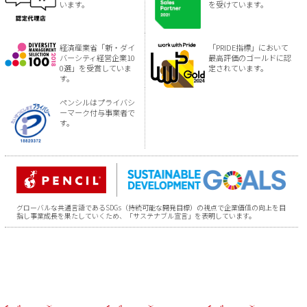
います。
を受けています。
経済産業省「新・ダイ
「PRIDE指標」において
バーシティ経営企業10
最高評価のゴールドに認
0選」を受賞していま
定されています。
す。
ペンシルはプライバシ
ーマーク付与事業者で
す。
グローバルな共通言語であるSDGs（持続可能な開発目標）の視点で企業価値の向上を目
指し事業成長を果たしていくため、「サステナブル宣言」を表明しています。