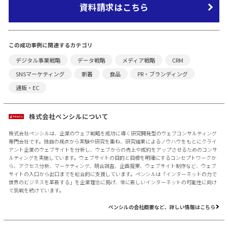
資料請求はこちら
この成功事例に関連するカテゴリ
デジタル事業戦略
データ戦略
メディア戦略
CRM
SNSマーケティング
新着
食品
PR・ブランディング
通販・EC
株式会社ペンシルについて
株式会社ペンシルは、企業のウェブ戦略を成功に導く研究開発型のウェブコンサルティング
専門会社です。独自の視点から実験や研究を重ね、研究結果によるノウハウをもとにクライ
アント企業のウェブサイトを分析し、ウェブからの売上や成約をアップさせるためのコンサ
ルティングを実施しています。ウェブサイトの目的と目標を明確にするコンセプトワークか
ら、アクセス分析、マーケティング、競合調査、企画提案、ウェブサイト制作など、ウェブ
サイトの入口から出口までを総合的に支援しています。ペンシルは「インターネットの力で
世界のビジネスを革新する」を企業理念に掲げ、常に新しいインターネットの可能性に向け
て挑戦を続けています。
ペンシルの会社概要など、詳しい情報はこちら