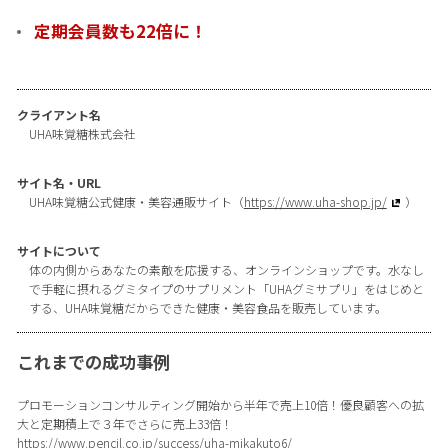
定期会員数も22倍に！
クライアント名
UHA味覚糖株式会社
サイト名・URL
UHA味覚糖公式健康・美容通販サイト（
https://www.uha-shop.jp/
）
サイトについて
体の内側からあなたの素敵を応援する、オンラインショップです。水なし
で手軽に摂れるグミタイプのサプリメント「UHAグミサプリ」をはじめと
する、UHA味覚糖だからできた健康・美容食品を販売しています。
これまでの成功事例
プロモーションコンサルティング開始から半年で売上10倍！優良顧客への拡
大と定期積上で３年でさらに売上33倍！
https://www.pencil.co.jp/success/uha-mikakuto6/