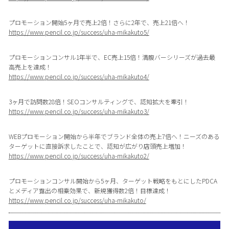
プロモーション開始5ヶ月で売上2倍！さらに2年で、売上21倍へ！
https://www.pencil.co.jp/success/uha-mikakuto5/
プロモーションコンサル1年半で、EC売上15倍！満腹バーシリーズが過去最
高売上を達成！
https://www.pencil.co.jp/success/uha-mikakuto4/
3ヶ月で訪問数28倍！SEOコンサルティングで、認知拡大を牽引！
https://www.pencil.co.jp/success/uha-mikakuto3/
WEBプロモーション開始から半年でブランド全体の売上7倍へ！ニーズのある
ターゲットに直接訴求したことで、認知が広がり店頭売上増加！
https://www.pencil.co.jp/success/uha-mikakuto2/
プロモーションコンサル開始から5ヶ月、ターゲット戦略をもとにしたPDCA
とメディア露出の相乗効果で、新規獲得数2倍！目標達成！
https://www.pencil.co.jp/success/uha-mikakuto/