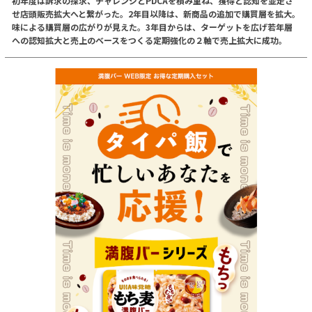
初年度は訴求の探求、チャレンジとPDCAを積み重ね、獲得と認知を並走さ
せ店頭販売拡大へと繋がった。2年目以降は、新商品の追加で購買層を拡大。
味による購買層の広がりが見えた。3年目からは、ターゲットを広げ若年層
への認知拡大と売上のベースをつくる定期強化の２軸で売上拡大に成功。