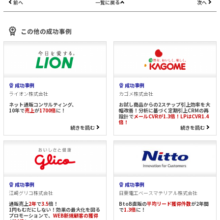
前へ
一覧に戻る
次へ
この他の成功事例
成功事例
成功事例
ライオン株式会社
カゴメ株式会社
ネット通販コンサルティング、
お試し商品からの2ステップ引上効率を大
10年で
売上
が
1700倍
に！
幅改善！分析に基づく定期引上CRMの再
設計で
メールCVRが1.3倍！LPはCVR1.4
倍！
続きを読む
続きを読む
成功事例
成功事例
江崎グリコ株式会社
日東電工ベースマテリアル株式会社
通販売上
2年
で
3.5
倍！
BtoB直販の
平均リード獲得件数
が2年間
1円もむだにしない！効果の最大化を図る
で
1.3倍
に！
プロモーションで、
WEB新規顧客の獲得