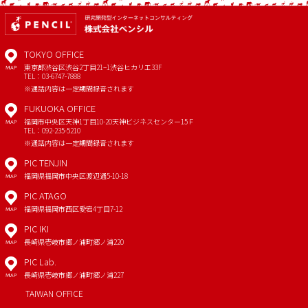
TOKYO OFFICE
東京都渋谷区渋谷2丁目21−1
渋谷ヒカリエ33F
MAP
TEL：03-6747-7888
※通話内容は一定期間録音されます
FUKUOKA OFFICE
福岡市中央区天神1丁目10-20
天神ビジネスセンター15Ｆ
MAP
TEL：092-235-5210
※通話内容は一定期間録音されます
PIC TENJIN
福岡県福岡市中央区渡辺通5-10-18
MAP
PIC ATAGO
福岡県福岡市西区愛宕4丁目7-12
MAP
PIC IKI
長崎県壱岐市郷ノ浦町郷ノ浦220
MAP
PIC Lab.
長崎県壱岐市郷ノ浦町郷ノ浦227
MAP
TAIWAN OFFICE