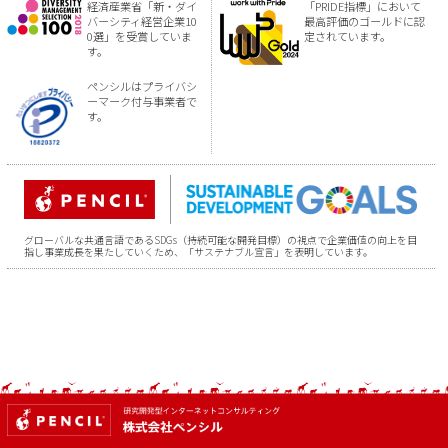
経済産業省「新・ダイ
「PRIDE指標」において
バーシティ経営企業10
最高評価のゴールドに認
0選」を受賞していま
定されています。
す。
ペンシルはプライバシ
ーマーク付与事業者で
す。
グローバルな共通言語であるSDGs（持続可能な開発目標）の視点で企業価値の向上を目
指し事業成長を果たしていくため、「サステナブル宣言」を表明しています。