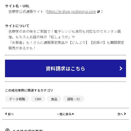
サイト名・URL
𠮷野家公式通販サイト（
https://e-shop.yoshinoya.com
）
サイトについて
𠮷野家のあの味をご家庭で！電子レンジも湯煎も対応なのでカンタン調
理。もちろんお店の味の「紅しょうが」や
「お新香」も！さらに通販限定商品や【どんぶり】【前掛け】も期間限定
販売があるかも！
資料請求はこちら
この成功事例に関連するカテゴリ
データ戦略
CRM
食品
通販・EC
前へ
一覧に戻る
次へ