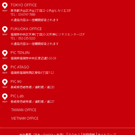
TOKYO OFFICE
東京都渋谷区渋谷2丁目21−1
渋谷ヒカリエ33F
MAP
TEL：03-6747-7888
※通話内容は一定期間録音されます
FUKUOKA OFFICE
福岡市中央区天神1丁目10-20
天神ビジネスセンター15Ｆ
MAP
TEL：092-235-5210
※通話内容は一定期間録音されます
PIC TENJIN
福岡県福岡市中央区渡辺通5-10-18
MAP
PIC ATAGO
福岡県福岡市西区愛宕4丁目7-12
MAP
PIC IKI
長崎県壱岐市郷ノ浦町郷ノ浦220
MAP
PIC Lab.
長崎県壱岐市郷ノ浦町郷ノ浦227
MAP
TAIWAN OFFICE
VIETNAM OFFICE
会社概要
（
日本
・
English
・
台湾
）
アクセス
採用情報
サイトマップ