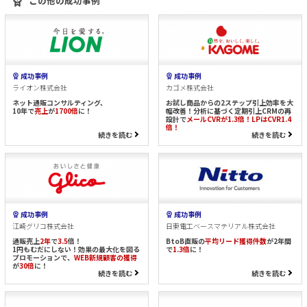
この他の成功事例
成功事例
成功事例
ライオン株式会社
カゴメ株式会社
ネット通販コンサルティング、
お試し商品からの2ステップ引上効率を大
10年で
売上
が
1700倍
に！
幅改善！分析に基づく定期引上CRMの再
設計で
メールCVRが1.3倍！LPはCVR1.4
倍！
続きを読む
続きを読む
成功事例
成功事例
江崎グリコ株式会社
日東電工ベースマテリアル株式会社
通販売上
2年
で
3.5
倍！
BtoB直販の
平均リード獲得件数
が2年間
1円もむだにしない！効果の最大化を図る
で
1.3倍
に！
プロモーションで、
WEB新規顧客の獲得
が
30倍
に！
続きを読む
続きを読む