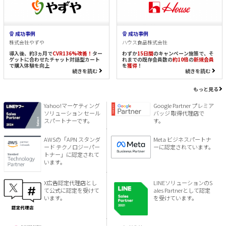
成功事例
成功事例
株式会社やずや
ハウス食品株式会社
導入後、約3ヵ月で
CVR136%改善！
ター
わずか
15日間
のキャンペーン施策で、そ
ゲットに合わせたチャット対話型カート
れまでの既存会員数の
約10倍
の
新規会員
で購入体験を向上
を
獲得
！
続きを読む
続きを読む
もっと見る
Yahoo!マーケティング
Google Partner プレミア
ソリューション セール
バッジ 取得代理店で
スパートナーです。
す。
AWSの「APN スタンダ
Meta ビジネスパートナ
ード テクノロジーパー
ーに認定されています。
トナー」に認定されて
います。
X広告認定代理店とし
LINEソリューションのS
て公式に認定を受けて
ales Partnerとして認定
います。
を受けています。