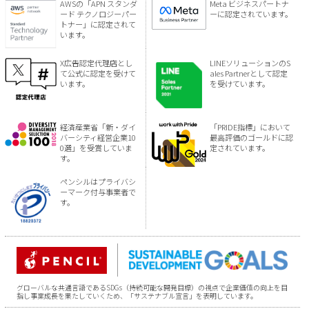
AWSの「APN スタンダ
Meta ビジネスパートナ
ード テクノロジーパー
ーに認定されています。
トナー」に認定されて
います。
X広告認定代理店とし
LINEソリューションのS
て公式に認定を受けて
ales Partnerとして認定
います。
を受けています。
経済産業省「新・ダイ
「PRIDE指標」において
バーシティ経営企業10
最高評価のゴールドに認
0選」を受賞していま
定されています。
す。
ペンシルはプライバシ
ーマーク付与事業者で
す。
グローバルな共通言語であるSDGs（持続可能な開発目標）の視点で企業価値の向上を目
指し事業成長を果たしていくため、「サステナブル宣言」を表明しています。