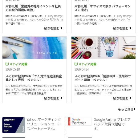
財界九州「業務外の社内イベントを社員
財界九州「オフィスで祭り パフォーマン
の自発的活動に転換」
スに磨き」
財界九州 2026年6月号『経営リポート（Key Manage
財界九州 2026年5月号『経営リポート（Key Manage
ment）』の特集で、ペンシルのD&Iや「CAMP」の
ment）』の特集で、ペンシルの社内イベント「ペ
取り組みが掲…
ン博」や独自の組織…
続きを読む
続きを読む
メディア掲載
メディア掲載
2026.05.18
2026.04.24
ふくおか経済Web「がん対策推進優良企
ふくおか経済Web「健康相談・薬剤師サ
業として表彰 ペンシル」
ポート開始 ペンシル」
ふくおか経済Webにて、株式会社ペンシルが厚生労
ふくおか経済Webにて、ペンシルが健康経営DXを目
働省の「がん対策推進企業アクション」において、
的としてスタートした、チャット活用による社員向
令和7年度の「がん対策推進優良企業…
け健康相談・薬剤師サポート「OT…
続きを読む
続きを読む
もっと見る
Yahoo!マーケティング
Google Partner プレミア
ソリューション セール
バッジ 取得代理店で
スパートナーです。
す。