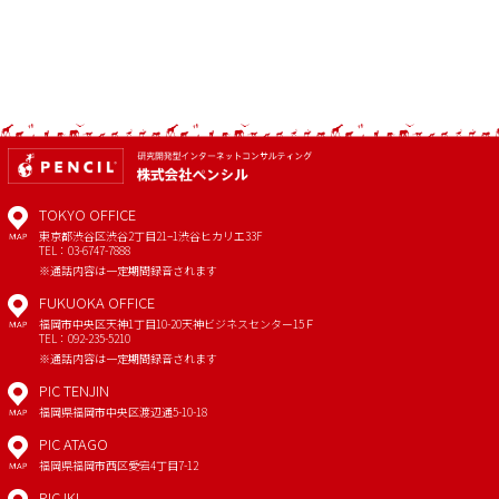
TOKYO OFFICE
東京都渋谷区渋谷2丁目21−1
渋谷ヒカリエ33F
MAP
TEL：03-6747-7888
※通話内容は一定期間録音されます
FUKUOKA OFFICE
福岡市中央区天神1丁目10-20
天神ビジネスセンター15Ｆ
MAP
TEL：092-235-5210
※通話内容は一定期間録音されます
PIC TENJIN
福岡県福岡市中央区渡辺通5-10-18
MAP
PIC ATAGO
福岡県福岡市西区愛宕4丁目7-12
MAP
PIC IKI