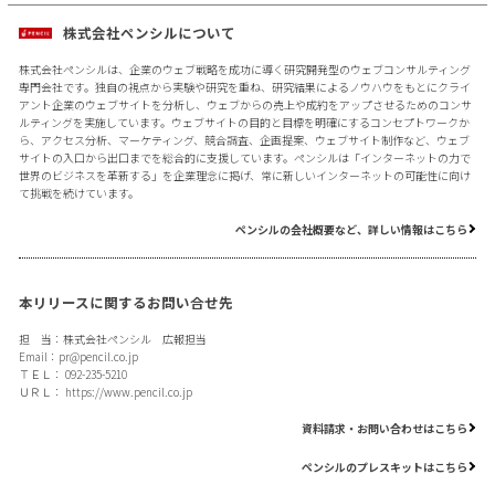
株式会社ペンシルについて
株式会社ペンシルは、企業のウェブ戦略を成功に導く研究開発型のウェブコンサルティング
専門会社です。独自の視点から実験や研究を重ね、研究結果によるノウハウをもとにクライ
アント企業のウェブサイトを分析し、ウェブからの売上や成約をアップさせるためのコンサ
ルティングを実施しています。ウェブサイトの目的と目標を明確にするコンセプトワークか
ら、アクセス分析、マーケティング、競合調査、企画提案、ウェブサイト制作など、ウェブ
サイトの入口から出口までを総合的に支援しています。ペンシルは「インターネットの力で
世界のビジネスを革新する」を企業理念に掲げ、常に新しいインターネットの可能性に向け
て挑戦を続けています。
ペンシルの会社概要など、詳しい情報はこちら
本リリースに関するお問い合せ先
担 当：株式会社ペンシル 広報担当
Email：
pr@pencil.co.jp
ＴＥＬ： 092-235-5210
ＵＲＬ：
https://www.pencil.co.jp
資料請求・お問い合わせはこちら
ペンシルのプレスキットはこちら