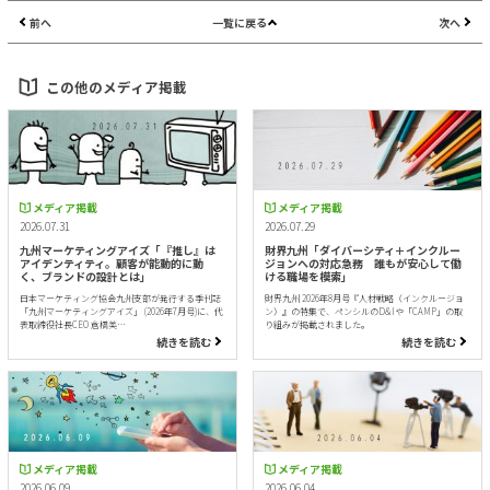
前へ
一覧に戻る
次へ
この他のメディア掲載
メディア掲載
メディア掲載
2026.07.31
2026.07.29
九州マーケティングアイズ「『推し』は
財界九州「ダイバーシティ＋インクルー
アイデンティティ。顧客が能動的に動
ジョンへの対応急務 誰もが安心して働
く、ブランドの設計とは」
ける職場を模索」
日本マーケティング協会九州支部が発行する季刊誌
財界九州 2026年8月号『人材戦略（インクルージョ
「九州マーケティングアイズ」 (2026年7月号)に、代
ン）』の特集で、ペンシルのD&Iや「CAMP」の取
表取締役社長CEO 倉橋美…
り組みが掲載されました。
続きを読む
続きを読む
メディア掲載
メディア掲載
2026.06.09
2026.06.04