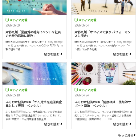
メディア掲載
メディア掲載
2026.06.09
2026.06.04
財界九州「業務外の社内イベントを社員
財界九州「オフィスで祭り パフォーマン
の自発的活動に転換」
スに磨き」
財界九州 2026年6月号『経営リポート（Key Manage
財界九州 2026年5月号『経営リポート（Key Manage
ment）』の特集で、ペンシルのD&Iや「CAMP」の
ment）』の特集で、ペンシルの社内イベント「ペ
取り組みが掲…
ン博」や独自の組織…
続きを読む
続きを読む
メディア掲載
メディア掲載
2026.05.18
2026.04.24
ふくおか経済Web「がん対策推進優良企
ふくおか経済Web「健康相談・薬剤師サ
業として表彰 ペンシル」
ポート開始 ペンシル」
ふくおか経済Webにて、株式会社ペンシルが厚生労
ふくおか経済Webにて、ペンシルが健康経営DXを目
働省の「がん対策推進企業アクション」において、
的としてスタートした、チャット活用による社員向
令和7年度の「がん対策推進優良企業…
け健康相談・薬剤師サポート「OT…
続きを読む
続きを読む
もっと見る