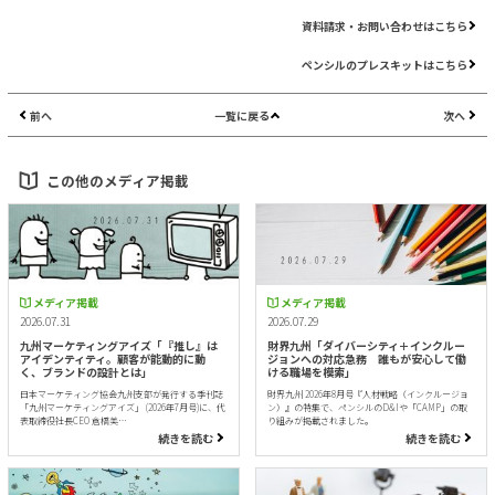
資料請求・お問い合わせはこちら
ペンシルのプレスキットはこちら
前へ
一覧に戻る
次へ
この他のメディア掲載
メディア掲載
メディア掲載
2026.07.31
2026.07.29
九州マーケティングアイズ「『推し』は
財界九州「ダイバーシティ＋インクルー
アイデンティティ。顧客が能動的に動
ジョンへの対応急務 誰もが安心して働
く、ブランドの設計とは」
ける職場を模索」
日本マーケティング協会九州支部が発行する季刊誌
財界九州 2026年8月号『人材戦略（インクルージョ
「九州マーケティングアイズ」 (2026年7月号)に、代
ン）』の特集で、ペンシルのD&Iや「CAMP」の取
表取締役社長CEO 倉橋美…
り組みが掲載されました。
続きを読む
続きを読む