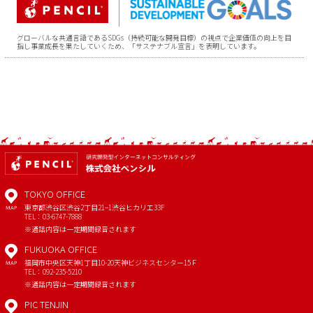
グローバルな共通言語であるSDGs（持続可能な開発目標）の視点で企業価値の向上を目
指し事業成長を果たしていくため、「サステナブル宣言」を表明しています。
TOKYO OFFICE
東京都渋谷区渋谷2丁目21−1
渋谷ヒカリエ33F
MAP
TEL：03-6747-7888
※通話内容は一定期間録音されます
FUKUOKA OFFICE
福岡市中央区天神1丁目10-20
天神ビジネスセンター15Ｆ
MAP
TEL：092-235-5210
※通話内容は一定期間録音されます
PIC TENJIN