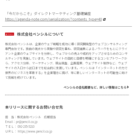
「今だからこそ」ダイレクトマーケティング基礎講座
https://agenda-note.com/serialization/?contents_type=40
株式会社ペンシルについて
株式会社ペンシルは、企業のウェブ戦略を成功に導く研究開発型のウェブコンサルティング
専門会社です。独自の視点から実験や研究を重ね、研究結果によるノウハウをもとにクライ
アント企業のウェブサイトを分析し、ウェブからの売上や成約をアップさせるためのコンサ
ルティングを実施しています。ウェブサイトの目的と目標を明確にするコンセプトワークか
ら、アクセス分析、マーケティング、競合調査、企画提案、ウェブサイト制作など、ウェブ
サイトの入口から出口までを総合的に支援しています。ペンシルは「インターネットの力で
世界のビジネスを革新する」を企業理念に掲げ、常に新しいインターネットの可能性に向け
て挑戦を続けています。
ペンシルの会社概要など、詳しい情報はこちら
本リリースに関するお問い合せ先
担 当：株式会社ペンシル 広報担当
Email：
pr@pencil.co.jp
ＴＥＬ： 092-235-5210
ＵＲＬ：
https://www.pencil.co.jp