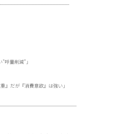
"呼量削減"」
慎重』だが『消費意欲』は強い」