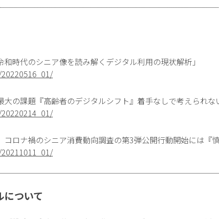
令和時代のシニア像を読み解くデジタル利用の現状解析」
a/20220516_01/
最大の課題『高齢者のデジタルシフト』着手なしで考えられない
a/20220214_01/
、コロナ禍のシニア消費動向調査の第3弾公開行動開始には『
a/20211011_01/
ルについて