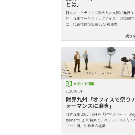
とは」
日本マーケティング協会九州支部が発行す
誌「九州マーケティングアイズ」 (2026年7
に、代表取締役社長CEO 倉橋美…
続き
メディア掲載
2026.06.04
財界九州「オフィスで祭り 
ォーマンスに磨き」
財界九州 2026年5月号『経営リポート（Key 
gement）』の特集で、ペンシルの社内イ
「ペン博」や独自の組織…