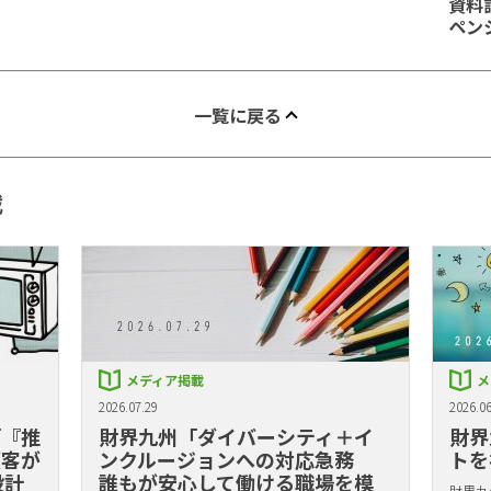
資料
ペン
一覧に戻る
載
メディア掲載
メ
2026.07.29
2026.06
「『推
財界九州「ダイバーシティ＋イ
財界
顧客が
ンクルージョンへの対応急務
トを
設計
誰もが安心して働ける職場を模
財界九州