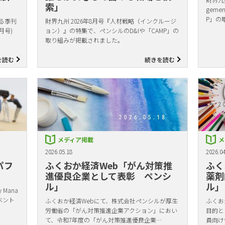
索」
gem
P」の
る季刊
財界九州 2026年8月号『人材戦略（インクルージ
月号)
ョン）』の特集で、ペンシルのD&Iや「CAMP」の
取り組みが掲載されました。
を読む
続きを読む
メディア掲載
メ
2026.05.18
2026.04
パフ
ふくおか経済Web「がん対策推
ふく
進優良企業として表彰 ペンシ
薬剤
ル」
ル」
Mana
ベント
ふくおか経済Webにて、株式会社ペンシルが厚生
ふくお
労働省の「がん対策推進企業アクション」におい
目的と
て、令和7年度の「がん対策推進優良企業…
員向け