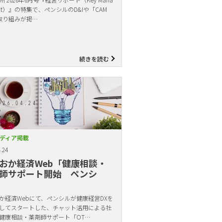
ent）』の特集で、ペンシルのD&Iや「CAM
取り組みが掲…
続きを読む
ディア掲載
.24
おか経済Web「健康相談・
師サポート開始 ペンシ
か経済Webにて、ペンシルが健康経営DXを
してスタートした、チャット活用による社
健康相談・薬剤師サポート「OT…