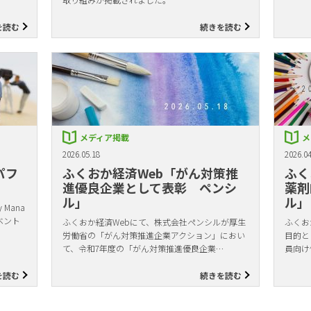
を読む
続きを読む
メディア掲載
メ
2026.05.18
2026.04
パフ
ふくおか経済Web「がん対策推
ふく
進優良企業として表彰 ペンシ
薬剤
ル」
ル」
Mana
ベント
ふくおか経済Webにて、株式会社ペンシルが厚生
ふくお
労働省の「がん対策推進企業アクション」におい
目的と
て、令和7年度の「がん対策推進優良企業…
員向け
を読む
続きを読む