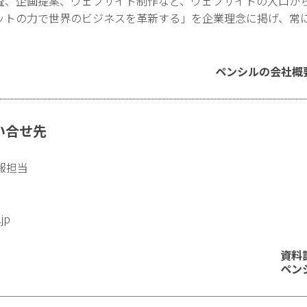
査、企画提案、ウェブサイト制作など、ウェブサイトの入口か
ットの力で世界のビジネスを革新する」を企業理念に掲げ、常
ペンシルの会社概
い合せ先
報担当
.jp
資料
ペン