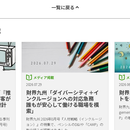
一覧に戻る
載
メディア掲載
メ
2026.07.29
2026.06
「『推
財界九州「ダイバーシティ＋イ
財界
顧客が
ンクルージョンへの対応急務
トを
設計
誰もが安心して働ける職場を模
財界九州
索」
gem
P」の
る季刊
財界九州 2026年8月号『人材戦略（インクルージ
月号)
ョン）』の特集で、ペンシルのD&Iや「CAMP」の
取り組みが掲載されました。