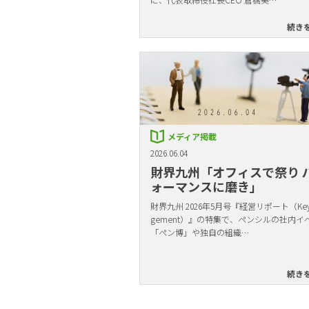
続き
メディア掲載
2026.06.04
財界九州「オフィスで祭り 
ォーマンスに磨き」
財界九州 2026年5月号『経営リポート（Key 
gement）』の特集で、ペンシルの社内イ
「ペン博」や独自の組織…
続き