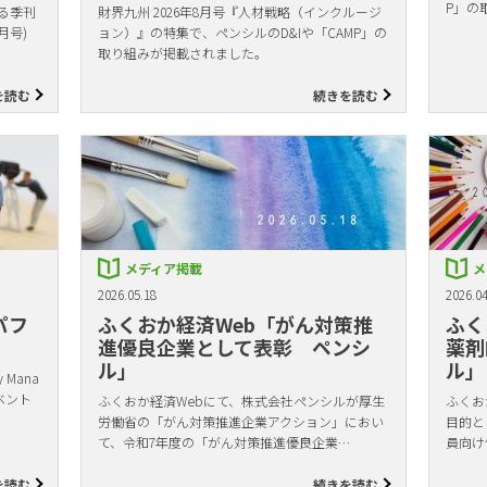
P」の
る季刊
財界九州 2026年8月号『人材戦略（インクルージ
月号)
ョン）』の特集で、ペンシルのD&Iや「CAMP」の
取り組みが掲載されました。
を読む
続きを読む
メディア掲載
メ
2026.05.18
2026.04
パフ
ふくおか経済Web「がん対策推
ふく
進優良企業として表彰 ペンシ
薬剤
ル」
ル」
Mana
ベント
ふくおか経済Webにて、株式会社ペンシルが厚生
ふくお
労働省の「がん対策推進企業アクション」におい
目的と
て、令和7年度の「がん対策推進優良企業…
員向け
を読む
続きを読む