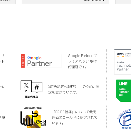
ソリ
Google Partner プ
ート
レミアバッジ 取得
代理店です。
ーに
X広告認定代理店として公式に認
定を受けています。
バー
「PRIDE指標」において最高
を受
評価のゴールドに認定されて
います。