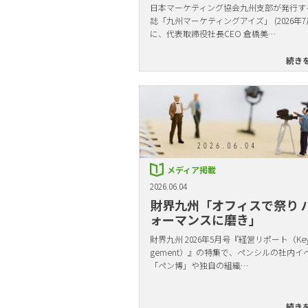
日本マーケティング協会九州支部が発行す
誌「九州マーケティングアイズ」 (2026年7
に、代表取締役社長CEO 倉橋美…
続き
メディア掲載
2026.06.04
財界九州「オフィスで祭り 
ォーマンスに磨き」
財界九州 2026年5月号『経営リポート（Key 
gement）』の特集で、ペンシルの社内イ
「ペン博」や独自の組織…
続き