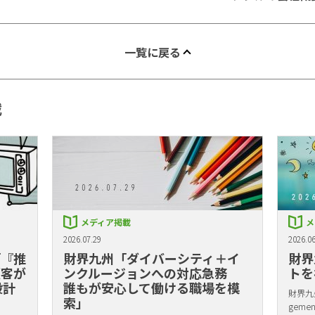
一覧に戻る
載
メディア掲載
メ
2026.07.29
2026.06
「『推
財界九州「ダイバーシティ＋イ
財界
顧客が
ンクルージョンへの対応急務
トを
設計
誰もが安心して働ける職場を模
財界九州
索」
gem