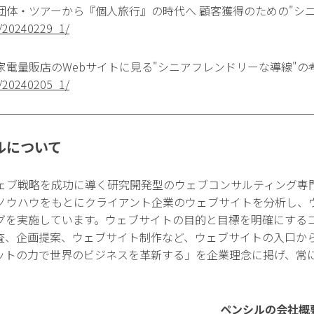
団体・ツアーから『個人旅行』の時代へ 顧客獲得のための"シ
a/20240229_1/
電量販店のWebサイトに見る"シニアフレンドリーな導線"の
a/20240205_1/
ルについて
ェブ戦略を成功に導く研究開発型のウェブコンサルティング専
ノウハウをもとにクライアント企業のウェブサイトを分析し、
グを実施しています。ウェブサイトの目的と目標を明確にする
査、企画提案、ウェブサイト制作など、ウェブサイトの入口か
ットの力で世界のビジネスを革新する」を企業理念に掲げ、常
ペンシルの会社概