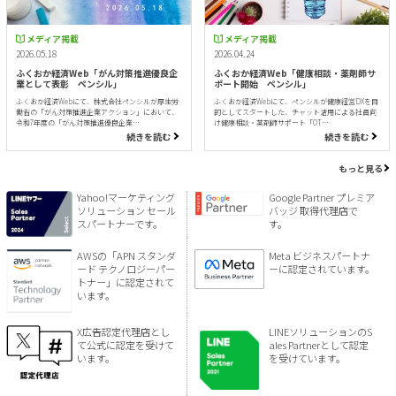
メディア掲載
メディア掲載
2026.05.18
2026.04.24
ふくおか経済Web「がん対策推進優良企
ふくおか経済Web「健康相談・薬剤師サ
業として表彰 ペンシル」
ポート開始 ペンシル」
ふくおか経済Webにて、株式会社ペンシルが厚生労
ふくおか経済Webにて、ペンシルが健康経営DXを目
働省の「がん対策推進企業アクション」において、
的としてスタートした、チャット活用による社員向
令和7年度の「がん対策推進優良企業…
け健康相談・薬剤師サポート「OT…
続きを読む
続きを読む
もっと見る
Yahoo!マーケティング
Google Partner プレミア
ソリューション セール
バッジ 取得代理店で
スパートナーです。
す。
AWSの「APN スタンダ
Meta ビジネスパートナ
ード テクノロジーパー
ーに認定されています。
トナー」に認定されて
います。
X広告認定代理店とし
LINEソリューションのS
て公式に認定を受けて
ales Partnerとして認定
います。
を受けています。