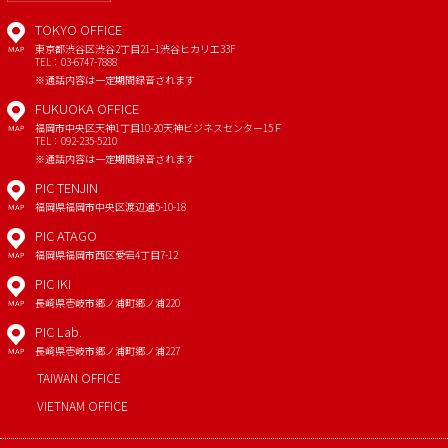
TOKYO OFFICE
東京都渋谷区渋谷2丁目21−1
渋谷ヒカリエ33F
MAP
TEL：03-6747-7888
※通話内容は一定期間録音されます
FUKUOKA OFFICE
福岡市中央区天神1丁目10-20
天神ビジネスセンター15Ｆ
MAP
TEL：092-235-5210
※通話内容は一定期間録音されます
PIC TENJIN
福岡県福岡市中央区渡辺通5-10-18
MAP
PIC ATAGO
福岡県福岡市西区愛宕4丁目7-12
MAP
PIC IKI
長崎県壱岐市郷ノ浦町郷ノ浦220
MAP
PIC Lab.
長崎県壱岐市郷ノ浦町郷ノ浦227
MAP
TAIWAN OFFICE
VIETNAM OFFICE