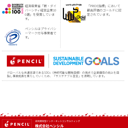
経済産業省「新・ダイ
「PRIDE指標」において
バーシティ経営企業10
最高評価のゴールドに認
0選」を受賞していま
定されています。
す。
ペンシルはプライバシ
ーマーク付与事業者で
す。
グローバルな共通言語であるSDGs（持続可能な開発目標）の視点で企業価値の向上を目
指し事業成長を果たしていくため、「サステナブル宣言」を表明しています。