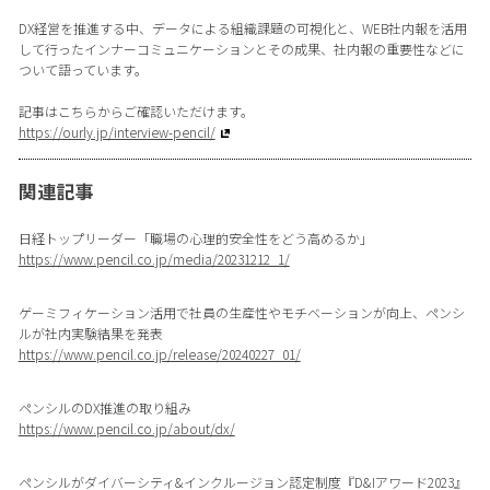
DX経営を推進する中、データによる組織課題の可視化と、WEB社内報を活用
して行ったインナーコミュニケーションとその成果、社内報の重要性などに
ついて語っています。
記事はこちらからご確認いただけます。
https://ourly.jp/interview-pencil/
関連記事
日経トップリーダー「職場の心理的安全性をどう高めるか」
https://www.pencil.co.jp/media/20231212_1/
ゲーミフィケーション活用で社員の生産性やモチベーションが向上、ペンシ
ルが社内実験結果を発表
https://www.pencil.co.jp/release/20240227_01/
ペンシルのDX推進の取り組み
https://www.pencil.co.jp/about/dx/
ペンシルがダイバーシティ&インクルージョン認定制度『D&Iアワード2023』