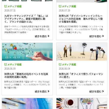
メディア掲載
メディア掲載
2026.07.31
2026.07.29
九州マーケティングアイズ「『推し』は
財界九州「ダイバーシティ＋インクルー
アイデンティティ。顧客が能動的に動
ジョンへの対応急務 誰もが安心して働
く、ブランドの設計とは」
ける職場を模索」
日本マーケティング協会九州支部が発行する季刊誌
財界九州 2026年8月号『人材戦略（インクルージョ
「九州マーケティングアイズ」 (2026年7月号)に、代
ン）』の特集で、ペンシルのD&Iや「CAMP」の取
表取締役社長CEO 倉橋美…
り組みが掲載されました。
続きを読む
続きを読む
メディア掲載
メディア掲載
2026.06.09
2026.06.04
財界九州「業務外の社内イベントを社員
財界九州「オフィスで祭り パフォーマン
の自発的活動に転換」
スに磨き」
財界九州 2026年6月号『経営リポート（Key Manage
財界九州 2026年5月号『経営リポート（Key Manage
ment）』の特集で、ペンシルのD&Iや「CAMP」の
ment）』の特集で、ペンシルの社内イベント「ペ
取り組みが掲…
ン博」や独自の組織…
続きを読む
続きを読む