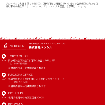
グローバルな共通言語であるSDGs（持続可能な開発目標）の視点で企業価値の向上を目
指し事業成長を果たしていくため、「サステナブル宣言」を表明しています。
TOKYO OFFICE
東京都渋谷区渋谷2丁目21−1
渋谷ヒカリエ33F
MAP
TEL：03-6747-7888
※通話内容は一定期間録音されます
FUKUOKA OFFICE
福岡市中央区天神1丁目10-20
天神ビジネスセンター15Ｆ
MAP
TEL：092-235-5210
※通話内容は一定期間録音されます
PIC TENJIN
福岡県福岡市中央区渡辺通5-10-18
MAP
PIC ATAGO