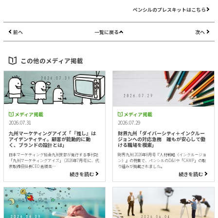
ペンシルのプレスキットはこちら
前へ
一覧に戻る
次へ
この他のメディア掲載
メディア掲載
メディア掲載
2026.07.31
2026.07.29
九州マーケティングアイズ「『推し』は
財界九州「ダイバーシティ＋インクルー
アイデンティティ。顧客が能動的に動
ジョンへの対応急務 誰もが安心して働
く、ブランドの設計とは」
ける職場を模索」
日本マーケティング協会九州支部が発行する季刊誌
財界九州 2026年8月号『人材戦略（インクルージョ
「九州マーケティングアイズ」 (2026年7月号)に、代
ン）』の特集で、ペンシルのD&Iや「CAMP」の取
表取締役社長CEO 倉橋美…
り組みが掲載されました。
続きを読む
続きを読む