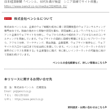
日本経済新聞「ペンシル、60代社員が検証 シニア目線でサイト改善」
https://www.pencil.co.jp/media/20240516_01/
株式会社ペンシルについて
株式会社ペンシルは、企業のウェブ戦略を成功に導く研究開発型のウェブコンサルティング
専門会社です。独自の視点から実験や研究を重ね、研究結果によるノウハウをもとにクライ
アント企業のウェブサイトを分析し、ウェブからの売上や成約をアップさせるためのコンサ
ルティングを実施しています。ウェブサイトの目的と目標を明確にするコンセプトワークか
ら、アクセス分析、マーケティング、競合調査、企画提案、ウェブサイト制作など、ウェブ
サイトの入口から出口までを総合的に支援しています。ペンシルは「インターネットの力で
世界のビジネスを革新する」を企業理念に掲げ、常に新しいインターネットの可能性に向け
て挑戦を続けています。
ペンシルの会社概要など、詳しい情報はこちら
本リリースに関するお問い合せ先
担 当：株式会社ペンシル 広報担当
Email：
pr@pencil.co.jp
ＴＥＬ： 092-235-5210
ＵＲＬ：
https://www.pencil.co.jp
資料請求・お問い合わせはこちら