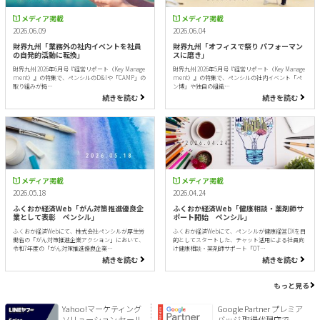
メディア掲載
メディア掲載
2026.06.09
2026.06.04
財界九州「業務外の社内イベントを社員
財界九州「オフィスで祭り パフォーマン
の自発的活動に転換」
スに磨き」
財界九州 2026年6月号『経営リポート（Key Manage
財界九州 2026年5月号『経営リポート（Key Manage
ment）』の特集で、ペンシルのD&Iや「CAMP」の
ment）』の特集で、ペンシルの社内イベント「ペ
取り組みが掲…
ン博」や独自の組織…
続きを読む
続きを読む
メディア掲載
メディア掲載
2026.05.18
2026.04.24
ふくおか経済Web「がん対策推進優良企
ふくおか経済Web「健康相談・薬剤師サ
業として表彰 ペンシル」
ポート開始 ペンシル」
ふくおか経済Webにて、株式会社ペンシルが厚生労
ふくおか経済Webにて、ペンシルが健康経営DXを目
働省の「がん対策推進企業アクション」において、
的としてスタートした、チャット活用による社員向
令和7年度の「がん対策推進優良企業…
け健康相談・薬剤師サポート「OT…
続きを読む
続きを読む
もっと見る
Yahoo!マーケティング
Google Partner プレミア
ソリューション セール
バッジ 取得代理店で