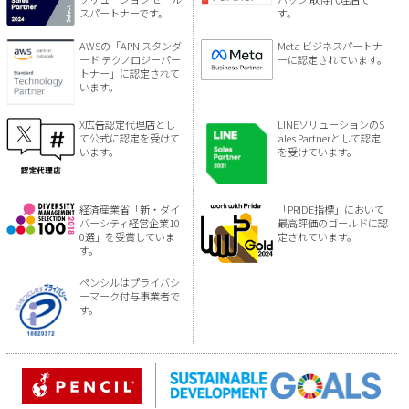
スパートナーです。
す。
AWSの「APN スタンダ
Meta ビジネスパートナ
ード テクノロジーパー
ーに認定されています。
トナー」に認定されて
います。
X広告認定代理店とし
LINEソリューションのS
て公式に認定を受けて
ales Partnerとして認定
います。
を受けています。
経済産業省「新・ダイ
「PRIDE指標」において
バーシティ経営企業10
最高評価のゴールドに認
0選」を受賞していま
定されています。
す。
ペンシルはプライバシ
ーマーク付与事業者で
す。