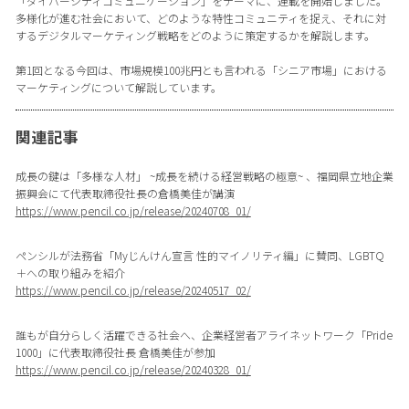
「ダイバーシティコミュニケーション」をテーマに、連載を開始しました。
多様化が進む社会において、どのような特性コミュニティを捉え、それに対
するデジタルマーケティング戦略をどのように策定するかを解説します。
第1回となる今回は、市場規模100兆円とも言われる「シニア市場」における
マーケティングについて解説しています。
関連記事
成長の鍵は「多様な人材」 ~成長を続ける経営戦略の極意~ 、福岡県立地企業
振興会にて代表取締役社長の倉橋美佳が講演
https://www.pencil.co.jp/release/20240708_01/
ペンシルが法務省「Myじんけん宣言 性的マイノリティ編」に賛同、LGBTQ
＋への取り組みを紹介
https://www.pencil.co.jp/release/20240517_02/
誰もが自分らしく活躍できる社会へ、企業経営者アライネットワーク「Pride
1000」に代表取締役社長 倉橋美佳が参加
https://www.pencil.co.jp/release/20240328_01/