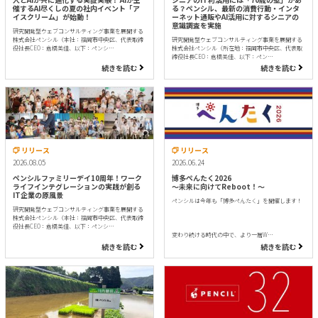
催するAI尽くしの夏の社内イベント「ア
る？ペンシル、最新の消費行動・インタ
イスクリーム」が始動！
ーネット通販やAI活用に対するシニアの
意識調査を実施
研究開発型ウェブコンサルティング事業を展開する
株式会社ペンシル（本社：福岡市中央区、代表取締
研究開発型ウェブコンサルティング事業を展開する
役社長CEO：倉橋美佳、以下：ペンシ…
株式会社ペンシル（所在地：福岡市中央区、代表取
締役社長CEO：倉橋美佳、以下：ペン…
続きを読む
続きを読む
リリース
リリース
2026.08.05
2026.06.24
ペンシルファミリーデイ10周年！ワーク
博多ぺんたく2026
ライフインテグレーションの実践が創る
〜未来に向けてReboot！〜
IT企業の原風景
ペンシルは今年も「博多ぺんたく」を開催します！
研究開発型ウェブコンサルティング事業を展開する
株式会社ペンシル（本社：福岡市中央区、代表取締
役社長CEO：倉橋美佳、以下：ペンシ…
変わり続ける時代の中で、より一層W…
続きを読む
続きを読む