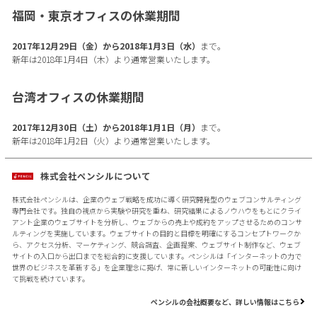
福岡・東京オフィスの休業期間
2017年12月29日（金）から2018年1月3日（水）
まで。
新年は2018年1月4日（木）より通常営業いたします。
台湾オフィスの休業期間
2017年12月30日（土）から2018年1月1日（月）
まで。
新年は2018年1月2日（火）より通常営業いたします。
株式会社ペンシルについて
株式会社ペンシルは、企業のウェブ戦略を成功に導く研究開発型のウェブコンサルティング
専門会社です。独自の視点から実験や研究を重ね、研究結果によるノウハウをもとにクライ
アント企業のウェブサイトを分析し、ウェブからの売上や成約をアップさせるためのコンサ
ルティングを実施しています。ウェブサイトの目的と目標を明確にするコンセプトワークか
ら、アクセス分析、マーケティング、競合調査、企画提案、ウェブサイト制作など、ウェブ
サイトの入口から出口までを総合的に支援しています。ペンシルは「インターネットの力で
世界のビジネスを革新する」を企業理念に掲げ、常に新しいインターネットの可能性に向け
て挑戦を続けています。
ペンシルの会社概要など、詳しい情報はこちら