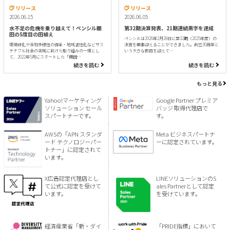
リリース
リリース
2026.06.15
2026.06.05
水不足の危機を乗り越えて！ペンシル棚
第32期決算発表、21期連続黒字を達成
田の5度目の田植え
ペンシルは2026年2月28日に第32期（2025年度）の
環境緑化や生物多様性の保全・地域活性化などサス
決算を無事迎えることができました。創立30周年と
テナブル社会の実現に向けた取り組みの一環とし
いう大きな節目を迎えて…
て、2022年5月にスタートした「棚田…
続きを読む
続きを読む
もっと見る
Yahoo!マーケティング
Google Partner プレミア
ソリューション セール
バッジ 取得代理店で
スパートナーです。
す。
AWSの「APN スタンダ
Meta ビジネスパートナ
ード テクノロジーパー
ーに認定されています。
トナー」に認定されて
います。
X広告認定代理店とし
LINEソリューションのS
て公式に認定を受けて
ales Partnerとして認定
います。
を受けています。
経済産業省「新・ダイ
「PRIDE指標」において