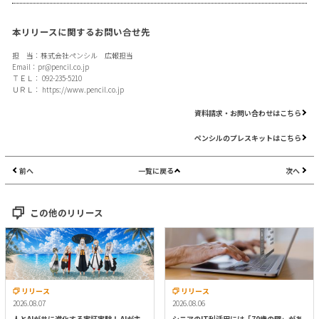
本リリースに関するお問い合せ先
担 当：株式会社ペンシル 広報担当
Email：
pr@pencil.co.jp
ＴＥＬ： 092-235-5210
ＵＲＬ：
https://www.pencil.co.jp
資料請求・お問い合わせはこちら
ペンシルのプレスキットはこちら
前へ
一覧に戻る
次へ
この他のリリース
リリース
リリース
2026.08.07
2026.08.06
人とAIが共に進化する実証実験！ AIが主
シニアのIT利活用には「70歳の壁」があ