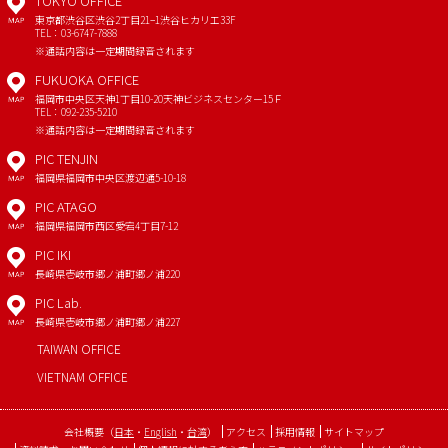
TOKYO OFFICE
東京都渋谷区渋谷2丁目21−1
渋谷ヒカリエ33F
MAP
TEL：03-6747-7888
※通話内容は一定期間録音されます
FUKUOKA OFFICE
福岡市中央区天神1丁目10-20
天神ビジネスセンター15Ｆ
MAP
TEL：092-235-5210
※通話内容は一定期間録音されます
PIC TENJIN
福岡県福岡市中央区渡辺通5-10-18
MAP
PIC ATAGO
福岡県福岡市西区愛宕4丁目7-12
MAP
PIC IKI
長崎県壱岐市郷ノ浦町郷ノ浦220
MAP
PIC Lab.
長崎県壱岐市郷ノ浦町郷ノ浦227
MAP
TAIWAN OFFICE
VIETNAM OFFICE
会社概要
（
日本
・
English
・
台湾
）
アクセス
採用情報
サイトマップ