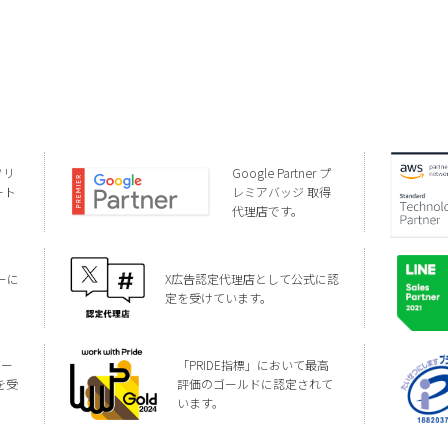
ソリ
Google Partner プ
ート
レミアバッジ 取得
代理店です。
ーに
X広告認定代理店として公式に認
定を受けています。
バー
「PRIDE指標」において最高
を受
評価のゴールドに認定されて
います。