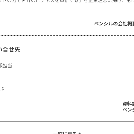
ペンシルの会社概
い合せ先
報担当
.jp
資料
ペン
一覧に戻る