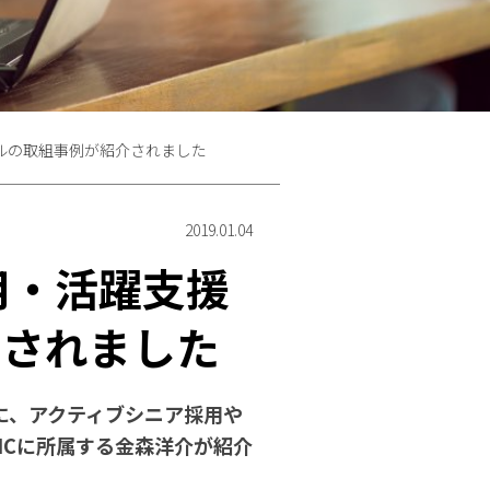
ルの取組事例が紹介されました
2019.01.04
用・活躍支援
介されました
に、アクティブシニア採用や
ICに所属する金森洋介が紹介