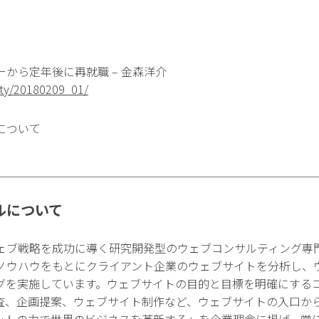
から定年後に再就職 – 金森洋介
sity/20180209_01/
について
ルについて
ェブ戦略を成功に導く研究開発型のウェブコンサルティング専
ノウハウをもとにクライアント企業のウェブサイトを分析し、
グを実施しています。ウェブサイトの目的と目標を明確にする
査、企画提案、ウェブサイト制作など、ウェブサイトの入口か
ットの力で世界のビジネスを革新する」を企業理念に掲げ、常