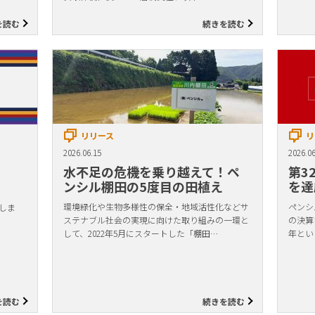
を読む
続きを読む
リリース
リ
2026.06.15
2026.06
水不足の危機を乗り越えて！ペ
第3
ンシル棚田の5度目の田植え
を達
環境緑化や生物多様性の保全・地域活性化などサ
ペンシル
しま
ステナブル社会の実現に向けた取り組みの一環と
の決算
して、2022年5月にスタートした「棚田…
年とい
を読む
続きを読む