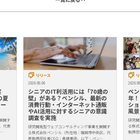
リリース
リ
2026.08.06
2026.08
実
シニアのIT利活用には「70歳の
ペン
の夏
壁」がある？ペンシル、最新の
年！
リー
消費行動・インターネット通販
ショ
やAI活用に対するシニアの意識
風景
調査を実施
展開す
研究開
、代表
る株式
研究開発型ウェブコンサルティング事業を展開す
…
取締役
る株式会社ペンシル（所在地：福岡市中央区、代
表取締役社長CEO：倉橋美佳、以下：ペン…