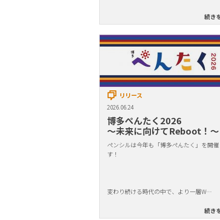
続き
リリース
2026.06.24
博多ぺんたく2026
〜未来に向けてReboot！〜
ペンシルは今年も「博多ぺんたく」を開催
す！
変わり続ける時代の中で、より一層W…
続き