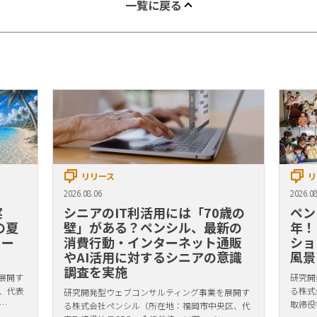
一覧に戻る
リリース
リ
2026.08.06
2026.08
実
シニアのIT利活用には「70歳の
ペン
の夏
壁」がある？ペンシル、最新の
年！
リー
消費行動・インターネット通販
ショ
やAI活用に対するシニアの意識
風景
調査を実施
展開す
研究開
、代表
る株式
研究開発型ウェブコンサルティング事業を展開す
…
取締役
る株式会社ペンシル（所在地：福岡市中央区、代