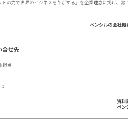
ットの力で世界のビジネスを革新する」を企業理念に掲げ、常
ペンシルの会社概
い合せ先
報担当
.jp
資料
ペン