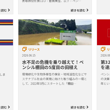
表取締役社長CEO：倉橋美佳、以下：ペン…
を読む
続きを読む
リリース
リ
2026.06.15
2026.06
水不足の危機を乗り越えて！ペ
第3
ンシル棚田の5度目の田植え
を達
環境緑化や生物多様性の保全・地域活性化などサ
ペンシル
しま
ステナブル社会の実現に向けた取り組みの一環と
の決算
して、2022年5月にスタートした「棚田…
年とい
を読む
続きを読む