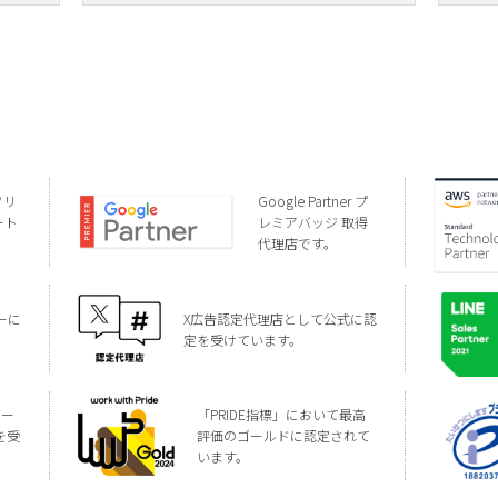
ソリ
Google Partner プ
ート
レミアバッジ 取得
代理店です。
ーに
X広告認定代理店として公式に認
定を受けています。
バー
「PRIDE指標」において最高
を受
評価のゴールドに認定されて
います。