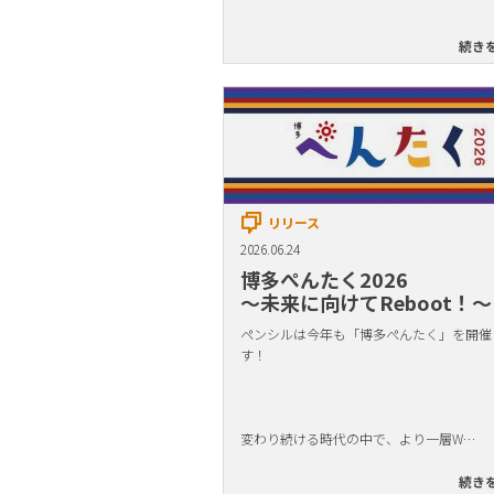
続き
リリース
2026.06.24
博多ぺんたく2026
〜未来に向けてReboot！〜
ペンシルは今年も「博多ぺんたく」を開催
す！
変わり続ける時代の中で、より一層W…
続き