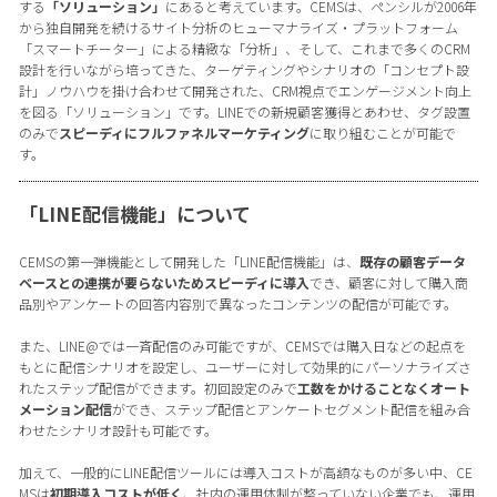
する
「ソリューション」
にあると考えています。CEMSは、ペンシルが2006年
から独自開発を続けるサイト分析のヒューマナライズ・プラットフォーム
「スマートチーター」による精緻な「分析」、そして、これまで多くのCRM
設計を行いながら培ってきた、ターゲティングやシナリオの「コンセプト設
計」ノウハウを掛け合わせて開発された、CRM視点でエンゲージメント向上
を図る「ソリューション」です。LINEでの新規顧客獲得とあわせ、タグ設置
のみで
スピーディにフルファネルマーケティング
に取り組むことが可能で
す。
「LINE配信機能」について
CEMSの第一弾機能として開発した「LINE配信機能」は、
既存の顧客データ
ベースとの連携が要らないためスピーディに導入
でき、顧客に対して購入商
品別やアンケートの回答内容別で異なったコンテンツの配信が可能です。
また、LINE@では一斉配信のみ可能ですが、CEMSでは購入日などの起点を
もとに配信シナリオを設定し、ユーザーに対して効果的にパーソナライズさ
れたステップ配信ができます。初回設定のみで
工数をかけることなくオート
メーション配信
ができ、ステップ配信とアンケートセグメント配信を組み合
わせたシナリオ設計も可能です。
加えて、一般的にLINE配信ツールには導入コストが高額なものが多い中、CE
MSは
初期導入コストが低く
、社内の運用体制が整っていない企業でも、運用