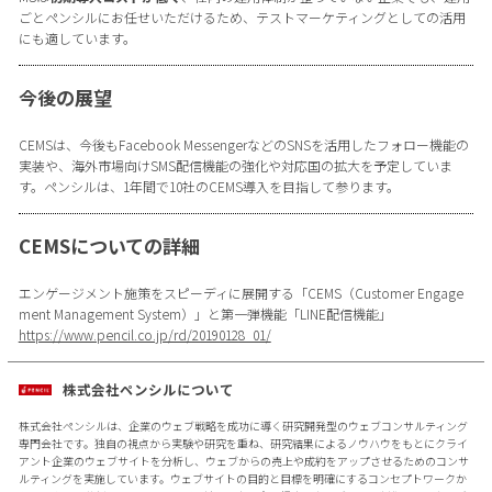
ごとペンシルにお任せいただけるため、テストマーケティングとしての活用
にも適しています。
今後の展望
CEMSは、今後もFacebook MessengerなどのSNSを活用したフォロー機能の
実装や、海外市場向けSMS配信機能の強化や対応国の拡大を予定していま
す。ペンシルは、1年間で10社のCEMS導入を目指して参ります。
CEMSについての詳細
エンゲージメント施策をスピーディに展開する「CEMS（Customer Engage
ment Management System）」と第一弾機能「LINE配信機能」
https://www.pencil.co.jp/rd/20190128_01/
株式会社ペンシルについて
株式会社ペンシルは、企業のウェブ戦略を成功に導く研究開発型のウェブコンサルティング
専門会社です。独自の視点から実験や研究を重ね、研究結果によるノウハウをもとにクライ
アント企業のウェブサイトを分析し、ウェブからの売上や成約をアップさせるためのコンサ
ルティングを実施しています。ウェブサイトの目的と目標を明確にするコンセプトワークか