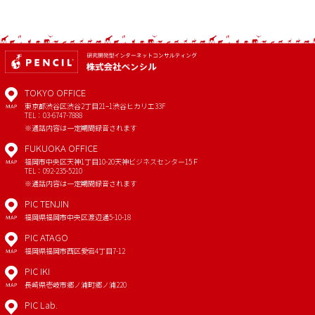
TOKYO OFFICE
東京都渋谷区渋谷2丁目21−1
渋谷ヒカリエ33F
MAP
TEL：03-6747-7888
※通話内容は一定期間録音されます
FUKUOKA OFFICE
福岡市中央区天神1丁目10-20
天神ビジネスセンター15Ｆ
MAP
TEL：092-235-5210
※通話内容は一定期間録音されます
PIC TENJIN
福岡県福岡市中央区渡辺通5-10-18
MAP
PIC ATAGO
福岡県福岡市西区愛宕4丁目7-12
MAP
PIC IKI
長崎県壱岐市郷ノ浦町郷ノ浦220
MAP
PIC Lab.