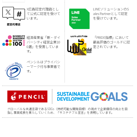
X広告認定代理店とし
LINEソリューションのS
て公式に認定を受けて
ales Partnerとして認定
います。
を受けています。
経済産業省「新・ダイ
「PRIDE指標」において
バーシティ経営企業10
最高評価のゴールドに認
0選」を受賞していま
定されています。
す。
ペンシルはプライバシ
ーマーク付与事業者で
す。
グローバルな共通言語であるSDGs（持続可能な開発目標）の視点で企業価値の向上を目
指し事業成長を果たしていくため、「サステナブル宣言」を表明しています。