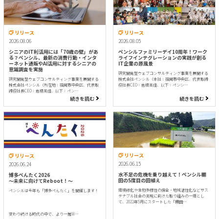
リリース
リリース
2026.08.06
2026.08.05
シニアのIT利活用には「70歳の壁」があ
ペンシルファミリーデイ10周年！ワーク
る？ペンシル、最新の消費行動・インタ
ライフインテグレーションの実践が創る
ーネット通販やAI活用に対するシニアの
IT企業の原風景
意識調査を実施
研究開発型ウェブコンサルティング事業を展開する
研究開発型ウェブコンサルティング事業を展開する
株式会社ペンシル（本社：福岡市中央区、代表取締
株式会社ペンシル（所在地：福岡市中央区、代表取
役社長CEO：倉橋美佳、以下：ペンシ…
締役社長CEO：倉橋美佳、以下：ペン…
続きを読む
続きを読む
リリース
リリース
2026.06.15
2026.06.24
水不足の危機を乗り越えて！ペンシル棚
博多ぺんたく2026
田の5度目の田植え
〜未来に向けてReboot！〜
環境緑化や生物多様性の保全・地域活性化などサス
ペンシルは今年も「博多ぺんたく」を開催します！
テナブル社会の実現に向けた取り組みの一環とし
て、2022年5月にスタートした「棚田…
変わり続ける時代の中で、より一層W…