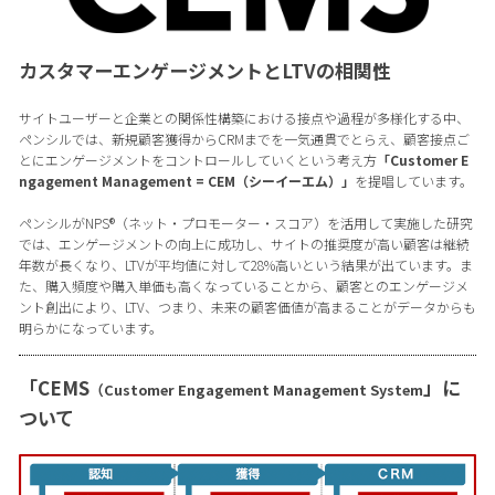
カスタマーエンゲージメントとLTVの相関性
サイトユーザーと企業との関係性構築における接点や過程が多様化する中、
ペンシルでは、新規顧客獲得からCRMまでを一気通貫でとらえ、顧客接点ご
とにエンゲージメントをコントロールしていくという考え方
「Customer E
ngagement Management = CEM（シーイーエム）」
を提唱しています。
ペンシルがNPS®（ネット・プロモーター・スコア）を活用して実施した研究
では、エンゲージメントの向上に成功し、サイトの推奨度が高い顧客は継続
年数が長くなり、LTVが平均値に対して28%高いという結果が出ています。ま
た、購入頻度や購入単価も高くなっていることから、顧客とのエンゲージメ
ント創出により、LTV、つまり、未来の顧客価値が高まることがデータからも
明らかになっています。
「CEMS
」に
（Customer Engagement Management System
ついて