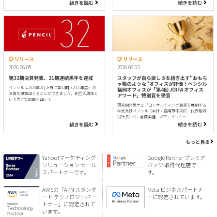
続きを読む
続きを読む
リリース
リリース
2026.06.05
2026.06.03
第32期決算発表、21期連続黒字を達成
スタッフが自ら楽しさを紡ぎ出す"おもち
ゃ箱のような"オフィスが評価！ペンシル
ペンシルは2026年2月28日に第32期（2025年度）の
福岡オフィスが「第4回 JOIFA オフィス
決算を無事迎えることができました。創立30周年と
アワード」特別賞を受賞
いう大きな節目を迎えて…
研究開発型ウェブコンサルティング事業を展開する
株式会社ペンシル（本社：福岡市中央区、代表取締
役社長CEO：倉橋美佳、以下：ペンシ…
続きを読む
続きを読む
もっと見る
Yahoo!マーケティング
Google Partner プレミア
ソリューション セール
バッジ 取得代理店で
スパートナーです。
す。
AWSの「APN スタンダ
Meta ビジネスパートナ
ード テクノロジーパー
ーに認定されています。
トナー」に認定されて
います。