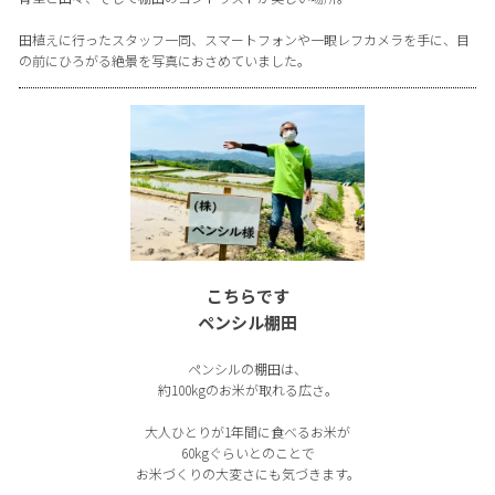
田植えに行ったスタッフ一同、スマートフォンや一眼レフカメラを手に、目
の前にひろがる絶景を写真におさめていました。
こちらです
ペンシル棚田
ペンシルの棚田は、
約100kgのお米が取れる広さ。
大人ひとりが1年間に食べるお米が
60kgぐらいとのことで
お米づくりの大変さにも気づきます。