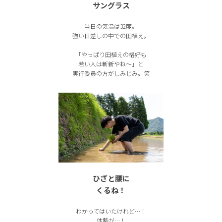
サングラス
当日の気温は32度。
強い日差しの中での田植え。
「やっぱり田植えの格好も
若い人は斬新やね〜」と
実行委員の方がしみじみ。笑
ひざと腰に
くるね！
わかってはいたけれど…！
体勢が…！