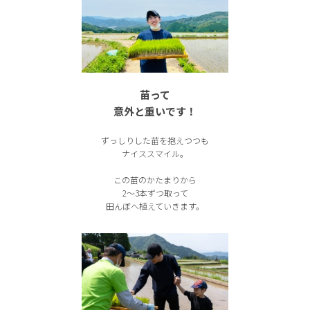
苗って
意外と重いです！
ずっしりした苗を抱えつつも
ナイススマイル。
この苗のかたまりから
2〜3本ずつ取って
田んぼへ植えていきます。