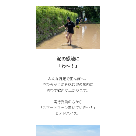
泥の感触に
「わ〜！」
みんな裸足で田んぼへ。
やわらかく沈み込む泥の感触に
思わず歓声が上がります。
実行委員の方から
「スマートフォン置いていき〜！」
とアドバイス。