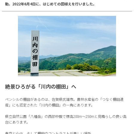
動。2022年6月4日に、はじめての田植えを行いました。
絶景ひろがる「川内の棚田」へ
ペンシルの棚田があるのは、佐賀県武雄市。農林水産省の「つなぐ棚田遺
産」にも認定された「川内の棚田」の一角にあります。
県立自然公園「八幡岳」の西部中腹で標高200m～250mと見晴らしの良い高
台にあります。
青空と山々、そして棚田のコントラストが美しい場所。