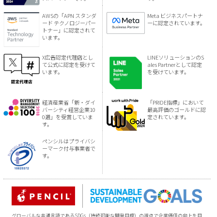
AWSの「APN スタンダ
Meta ビジネスパートナ
ード テクノロジーパー
ーに認定されています。
トナー」に認定されて
います。
X広告認定代理店とし
LINEソリューションのS
て公式に認定を受けて
ales Partnerとして認定
います。
を受けています。
経済産業省「新・ダイ
「PRIDE指標」において
バーシティ経営企業10
最高評価のゴールドに認
0選」を受賞していま
定されています。
す。
ペンシルはプライバシ
ーマーク付与事業者で
す。
グローバルな共通言語であるSDGs（持続可能な開発目標）の視点で企業価値の向上を目