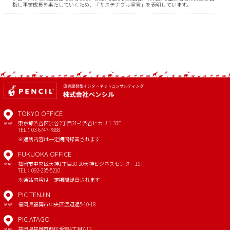
指し事業成長を果たしていくため、「サステナブル宣言」を表明しています。
TOKYO OFFICE
東京都渋谷区渋谷2丁目21−1
渋谷ヒカリエ33F
MAP
TEL：03-6747-7888
※通話内容は一定期間録音されます
FUKUOKA OFFICE
福岡市中央区天神1丁目10-20
天神ビジネスセンター15Ｆ
MAP
TEL：092-235-5210
※通話内容は一定期間録音されます
PIC TENJIN
福岡県福岡市中央区渡辺通5-10-18
MAP
PIC ATAGO
福岡県福岡市西区愛宕4丁目7-12