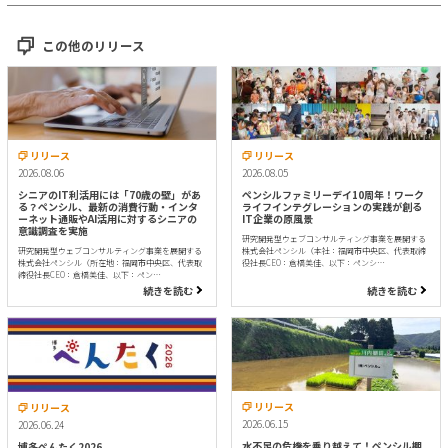
この他のリリース
リリース
リリース
2026.08.06
2026.08.05
シニアのIT利活用には「70歳の壁」があ
ペンシルファミリーデイ10周年！ワーク
る？ペンシル、最新の消費行動・インタ
ライフインテグレーションの実践が創る
ーネット通販やAI活用に対するシニアの
IT企業の原風景
意識調査を実施
研究開発型ウェブコンサルティング事業を展開する
研究開発型ウェブコンサルティング事業を展開する
株式会社ペンシル（本社：福岡市中央区、代表取締
株式会社ペンシル（所在地：福岡市中央区、代表取
役社長CEO：倉橋美佳、以下：ペンシ…
締役社長CEO：倉橋美佳、以下：ペン…
続きを読む
続きを読む
リリース
リリース
2026.06.15
2026.06.24
水不足の危機を乗り越えて！ペンシル棚
博多ぺんたく2026