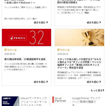
田の5度目の田植え
〜未来に向けてReboot！〜
環境緑化や生物多様性の保全・地域活性化などサス
ペンシルは今年も「博多ぺんたく」を開催します！
テナブル社会の実現に向けた取り組みの一環とし
て、2022年5月にスタートした「棚田…
変わり続ける時代の中で、より一層W…
続きを読む
続きを読む
リリース
リリース
2026.06.05
2026.06.03
第32期決算発表、21期連続黒字を達成
スタッフが自ら楽しさを紡ぎ出す"おもち
ゃ箱のような"オフィスが評価！ペンシル
ペンシルは2026年2月28日に第32期（2025年度）の
福岡オフィスが「第4回 JOIFA オフィス
決算を無事迎えることができました。創立30周年と
アワード」特別賞を受賞
いう大きな節目を迎えて…
研究開発型ウェブコンサルティング事業を展開する
株式会社ペンシル（本社：福岡市中央区、代表取締
役社長CEO：倉橋美佳、以下：ペンシ…
続きを読む
続きを読む
もっと見る
Yahoo!マーケティング
Google Partner プレミア
ソリューション セール
バッジ 取得代理店で
スパートナーです。
す。