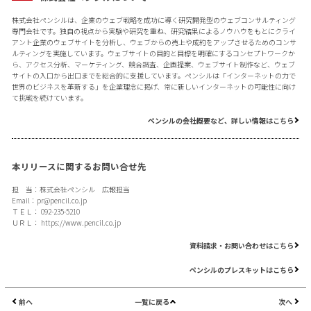
株式会社ペンシルは、企業のウェブ戦略を成功に導く研究開発型のウェブコンサルティング
専門会社です。独自の視点から実験や研究を重ね、研究結果によるノウハウをもとにクライ
アント企業のウェブサイトを分析し、ウェブからの売上や成約をアップさせるためのコンサ
ルティングを実施しています。ウェブサイトの目的と目標を明確にするコンセプトワークか
ら、アクセス分析、マーケティング、競合調査、企画提案、ウェブサイト制作など、ウェブ
サイトの入口から出口までを総合的に支援しています。ペンシルは「インターネットの力で
世界のビジネスを革新する」を企業理念に掲げ、常に新しいインターネットの可能性に向け
て挑戦を続けています。
ペンシルの会社概要など、詳しい情報はこちら
本リリースに関するお問い合せ先
担 当：株式会社ペンシル 広報担当
Email：
pr@pencil.co.jp
ＴＥＬ： 092-235-5210
ＵＲＬ：
https://www.pencil.co.jp
資料請求・お問い合わせはこちら
ペンシルのプレスキットはこちら
前へ
一覧に戻る
次へ