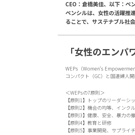
CEO：倉橋美佳、以下：ペ
ペンシルは、女性の活躍推進
ることで、サステナブル社
「女性のエンパワ
WEPs（Women‘s Empow
コンパクト（GC）と国連婦人開発
＜WEPsの7原則＞
【原則1】トップのリーダーシ
【原則2】機会の均等、インク
【原則3】健康、安全、暴力の
【原則4】教育と研修
【原則5】事業開発、サプライ