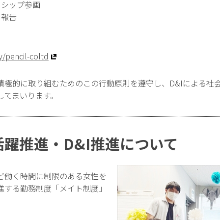
ーシップ参画
、報告
/pencil-coltd
積極的に取り組むためのこの行動原則を遵守し、D&Iによる社
してまいります。
躍推進・D&I推進について
ど働く時間に制限のある女性を
進する勤務制度「メイト制度」