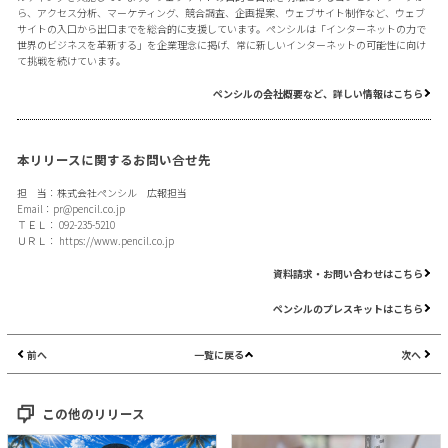
ら、アクセス分析、マーケティング、競合調査、企画提案、ウェブサイト制作など、ウェブ
サイトの入口から出口までを総合的に支援しています。ペンシルは「インターネットの力で
世界のビジネスを革新する」を企業理念に掲げ、常に新しいインターネットの可能性に向け
て挑戦を続けています。
ペンシルの会社概要など、詳しい情報はこちら
本リリースに関するお問い合せ先
担 当：株式会社ペンシル 広報担当
Email：
pr@pencil.co.jp
ＴＥＬ： 092-235-5210
ＵＲＬ：
https://www.pencil.co.jp
資料請求・お問い合わせはこちら
ペンシルのプレスキットはこちら
前へ
一覧に戻る
次へ
この他のリリース