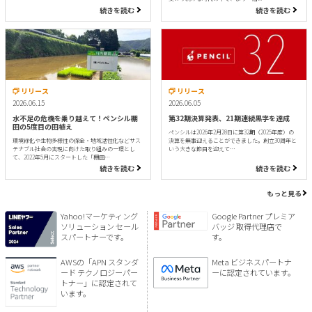
続きを読む
続きを読む
リリース
リリース
2026.06.15
2026.06.05
水不足の危機を乗り越えて！ペンシル棚
第32期決算発表、21期連続黒字を達成
田の5度目の田植え
ペンシルは2026年2月28日に第32期（2025年度）の
環境緑化や生物多様性の保全・地域活性化などサス
決算を無事迎えることができました。創立30周年と
テナブル社会の実現に向けた取り組みの一環とし
いう大きな節目を迎えて…
て、2022年5月にスタートした「棚田…
続きを読む
続きを読む
もっと見る
Yahoo!マーケティング
Google Partner プレミア
ソリューション セール
バッジ 取得代理店で
スパートナーです。
す。
AWSの「APN スタンダ
Meta ビジネスパートナ
ード テクノロジーパー
ーに認定されています。
トナー」に認定されて
います。