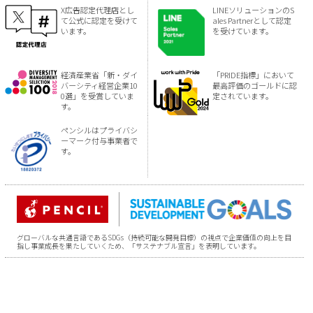
X広告認定代理店とし
LINEソリューションのS
て公式に認定を受けて
ales Partnerとして認定
います。
を受けています。
経済産業省「新・ダイ
「PRIDE指標」において
バーシティ経営企業10
最高評価のゴールドに認
0選」を受賞していま
定されています。
す。
ペンシルはプライバシ
ーマーク付与事業者で
す。
グローバルな共通言語であるSDGs（持続可能な開発目標）の視点で企業価値の向上を目
指し事業成長を果たしていくため、「サステナブル宣言」を表明しています。