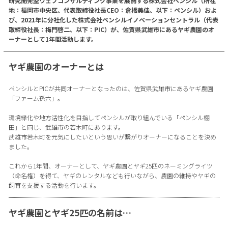
研究開発型ウェブコンサルティング事業を展開する株式会社ペンシル（所在
地：福岡市中央区、代表取締役社長CEO：倉橋美佳、以下：ペンシル）およ
び、2021年に分社化した株式会社ペンシルイノベーションセントラル（代表
取締役社長：梅門啓二、以下：PIC）が、佐賀県武雄市にあるヤギ農園のオ
ーナーとして1年間活動します。
ヤギ農園のオーナーとは
ペンシルとPICが共同オーナーとなったのは、佐賀県武雄市にあるヤギ農園
「ファーム孫六」。
環境緑化や地方活性化を目指してペンシルが取り組んでいる「ペンシル棚
田」と同じ、武雄市の若木町にあります。
武雄市若木町を元気にしたいという思いが繋がりオーナーになることを決め
ました。
これから1年間、オーナーとして、ヤギ農園とヤギ25匹のネーミングライツ
（命名権）を得て、ヤギのレンタルなども行いながら、農園の維持やヤギの
飼育を支援する活動を行います。
ヤギ農園とヤギ25匹の名前は…