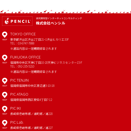
TOKYO OFFICE
東京都渋谷区渋谷2丁目21−1
渋谷ヒカリエ33F
MAP
TEL：03-6747-7888
※通話内容は一定期間録音されます
FUKUOKA OFFICE
福岡市中央区天神1丁目10-20
天神ビジネスセンター15Ｆ
MAP
TEL：092-235-5210
※通話内容は一定期間録音されます
PIC TENJIN
福岡県福岡市中央区渡辺通5-10-18
MAP
PIC ATAGO
福岡県福岡市西区愛宕4丁目7-12
MAP
PIC IKI
長崎県壱岐市郷ノ浦町郷ノ浦220
MAP
PIC Lab.
長崎県壱岐市郷ノ浦町郷ノ浦227
MAP