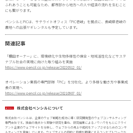
ふれあうことも可能なため、都市部から地方への人や経済の流れを生むこと
にも繋がります。
ペンシルとPICは、サテライトオフィス「PIC壱岐」を拠点に、長崎県壱岐の
農地への出張ヤギレンタルも予定しています。
関連記事
「棚田オーナー」に、環境緑化や生物多様性の保全・地域活性化などサステ
ナブル社会の実現に向けた取り組みを実施
https://www.pencil.co.jp/release/20220512_01/
オペレーション業務の専門部隊「PIC」を分社化、より多様な働き方や事業成
長の実現へ
https://www.pencil.co.jp/release/20210907_01/
株式会社ペンシルについて
株式会社ペンシルは、企業のウェブ戦略を成功に導く研究開発型のウェブコンサルティング
専門会社です。独自の視点から実験や研究を重ね、研究結果によるノウハウをもとにクライ
アント企業のウェブサイトを分析し、ウェブからの売上や成約をアップさせるためのコンサ
ルティングを実施しています。ウェブサイトの目的と目標を明確にするコンセプトワークか