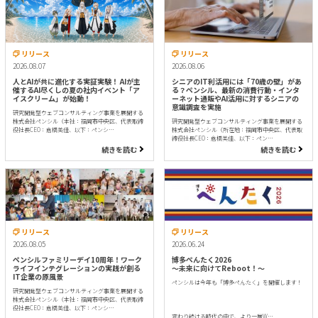
リリース
リリース
2026.08.07
2026.08.06
人とAIが共に進化する実証実験！ AIが主
シニアのIT利活用には「70歳の壁」があ
催するAI尽くしの夏の社内イベント「ア
る？ペンシル、最新の消費行動・インタ
イスクリーム」が始動！
ーネット通販やAI活用に対するシニアの
意識調査を実施
研究開発型ウェブコンサルティング事業を展開する
株式会社ペンシル（本社：福岡市中央区、代表取締
研究開発型ウェブコンサルティング事業を展開する
役社長CEO：倉橋美佳、以下：ペンシ…
株式会社ペンシル（所在地：福岡市中央区、代表取
締役社長CEO：倉橋美佳、以下：ペン…
続きを読む
続きを読む
リリース
リリース
2026.08.05
2026.06.24
ペンシルファミリーデイ10周年！ワーク
博多ぺんたく2026
ライフインテグレーションの実践が創る
〜未来に向けてReboot！〜
IT企業の原風景
ペンシルは今年も「博多ぺんたく」を開催します！
研究開発型ウェブコンサルティング事業を展開する
株式会社ペンシル（本社：福岡市中央区、代表取締
役社長CEO：倉橋美佳、以下：ペンシ…
変わり続ける時代の中で、より一層W…