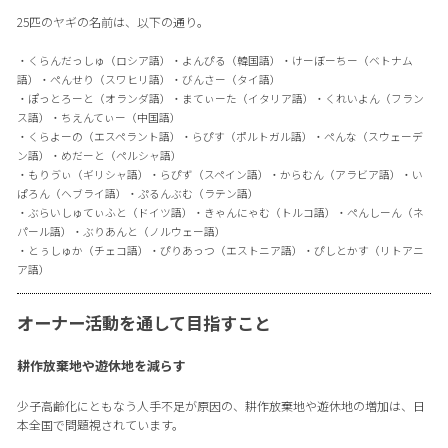
25匹のヤギの名前は、以下の通り。
・くらんだっしゅ（ロシア語）・よんぴる（韓国語）・けーぼーちー（ベトナム
語）・ぺんせり（スワヒリ語）・びんさー（タイ語）
・ぽっとろーと（オランダ語）・まてぃーた（イタリア語）・くれいよん（フラン
ス語）・ちえんてぃー（中国語）
・くらよーの（エスペラント語）・らぴす（ポルトガル語）・ぺんな（スウェーデ
ン語）・めだーと（ペルシャ語）
・もりゔぃ（ギリシャ語）・らぴず（スペイン語）・からむん（アラビア語）・い
ぱろん（ヘブライ語）・ぷるんぶむ（ラテン語）
・ぶらいしゅてぃふと（ドイツ語）・きゃんにゃむ（トルコ語）・ぺんしーん（ネ
パール語）・ぶりあんと（ノルウェー語）
・とぅしゅか（チェコ語）・ぴりあっつ（エストニア語）・ぴしとかす（リトアニ
ア語）
オーナー活動を通して目指すこと
耕作放棄地や遊休地を減らす
少子高齢化にともなう人手不足が原因の、耕作放棄地や遊休地の増加は、日
本全国で問題視されています。