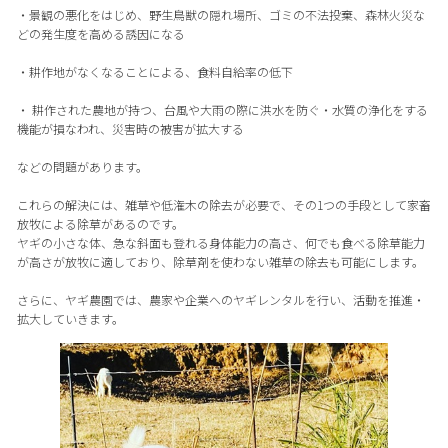
・景観の悪化をはじめ、野生鳥獣の隠れ場所、ゴミの不法投棄、森林火災な
どの発生度を高める誘因になる
・耕作地がなくなることによる、食料自給率の低下
・ 耕作された農地が持つ、台風や大雨の際に洪水を防ぐ・水質の浄化をする
機能が損なわれ、災害時の被害が拡大する
などの問題があります。
これらの解決には、雑草や低潅木の除去が必要で、その1つの手段として家畜
放牧による除草があるのです。
ヤギの小さな体、急な斜面も登れる身体能力の高さ、何でも食べる除草能力
が高さが放牧に適しており、除草剤を使わない雑草の除去も可能にします。
さらに、ヤギ農園では、農家や企業へのヤギレンタルを行い、活動を推進・
拡大していきます。