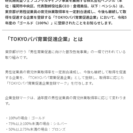
研究開発型ウェブコンサルティング事業を展開する株式会社ペンシル（本
社：福岡市中央区、代表取締役社長CEO：倉橋美佳、以下：ペンシル）は、
東京都が男性従業員の育児休業取得率を一定割合達成し、今後も継続して取
得を促進する企業を登録する「TOKYOパパ育業促進企業」において、令和5
年度の「ゴールド（100%）」に登録されたことをお知らせします。
「TOKYOパパ育業促進企業」とは
東京都が行う「男性育業促進に向けた普及啓発事業」の一環で行われている
取り組みです。
男性従業員の育児休業取得率を一定割合達成し、今後も継続して取得を促進
する企業を、「TOKYOパパ育業促進企業」として登録し、取得率に応じた
「TOKYOパパ育業促進企業登録マーク」を付与します。
企業登録マークは、過年度の男性従業員の育児休業取得率に応じて変わりま
す。
・100%の場合：ゴールド
・75％以上100％未満の場合：シルバー
・50％以上75％未満の場合：ブロンズ