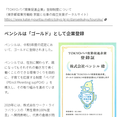
「TOKYOパパ育業促進企業」登録制度について
（東京都産業労働局 家庭と仕事の両立支援ポータルサイト）
https://www.katei-ryouritsu.metro.tokyo.lg.jp/danseiikukyu/touroku/
ペンシルは「ゴールド」として企業登録
ペンシルは、令和5年度の認定にお
いて、ゴールドに登録されました。
ペンシルでは、性別に関わらず、親
になってもそれぞれの働き方で長く
働くことのできる環境づくりを目的
に、子育てを応援する制度「ペパポ
（PEncil PArenting supPOrt）」を
導入し、その取り組みを進めていま
す。
2019年には、株式会社ワーク・ライ
フバランスの「男性育休100％宣
言」へ賛同表明し、代表の倉橋が同