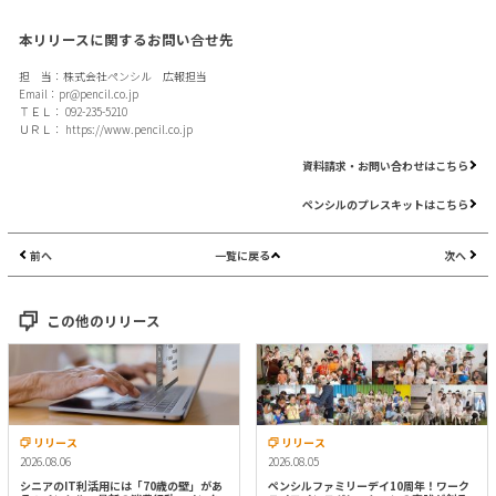
本リリースに関するお問い合せ先
担 当：株式会社ペンシル 広報担当
Email：
pr@pencil.co.jp
ＴＥＬ： 092-235-5210
ＵＲＬ：
https://www.pencil.co.jp
資料請求・お問い合わせはこちら
ペンシルのプレスキットはこちら
前へ
一覧に戻る
次へ
この他のリリース
リリース
リリース
2026.08.06
2026.08.05
シニアのIT利活用には「70歳の壁」があ
ペンシルファミリーデイ10周年！ワーク