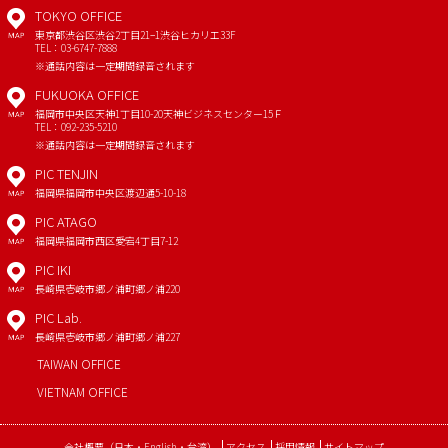
TOKYO OFFICE
東京都渋谷区渋谷2丁目21−1
渋谷ヒカリエ33F
MAP
TEL：03-6747-7888
※通話内容は一定期間録音されます
FUKUOKA OFFICE
福岡市中央区天神1丁目10-20
天神ビジネスセンター15Ｆ
MAP
TEL：092-235-5210
※通話内容は一定期間録音されます
PIC TENJIN
福岡県福岡市中央区渡辺通5-10-18
MAP
PIC ATAGO
福岡県福岡市西区愛宕4丁目7-12
MAP
PIC IKI
長崎県壱岐市郷ノ浦町郷ノ浦220
MAP
PIC Lab.
長崎県壱岐市郷ノ浦町郷ノ浦227
MAP
TAIWAN OFFICE
VIETNAM OFFICE
会社概要
（
日本
・
English
・
台湾
）
アクセス
採用情報
サイトマップ