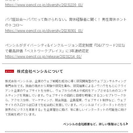
https://www.pencil.co.jp/diversity/20231220_01/
パパ座談会〜パパだって負けられない。育休経験者に聞く！ 男性育休ホント
のトコロ〜
https://www.pencil.co.jp/diversity/20230301_01/
ペンシルがダイバーシティ&インクルージョン認定制度『D&Iアワード2023』
で最高評価「ベストワークプレイス」に3年連続認定
https://www.pencil.co.jp/release/20231214_01/
株式会社ペンシルについて
株式会社ペンシルは、企業のウェブ戦略を成功に導く研究開発型のウェブコンサルティング
専門会社です。独自の視点から実験や研究を重ね、研究結果によるノウハウをもとにクライ
アント企業のウェブサイトを分析し、ウェブからの売上や成約をアップさせるためのコンサ
ルティングを実施しています。ウェブサイトの目的と目標を明確にするコンセプトワークか
ら、アクセス分析、マーケティング、競合調査、企画提案、ウェブサイト制作など、ウェブ
サイトの入口から出口までを総合的に支援しています。ペンシルは「インターネットの力で
世界のビジネスを革新する」を企業理念に掲げ、常に新しいインターネットの可能性に向け
て挑戦を続けています。
ペンシルの会社概要など、詳しい情報はこちら