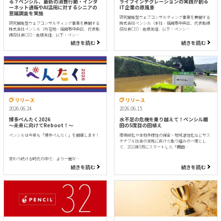
る？ペンシル、最新の消費行動・インタ
ライフインテグレーションの実践が創る
ーネット通販やAI活用に対するシニアの
IT企業の原風景
意識調査を実施
研究開発型ウェブコンサルティング事業を展開する
研究開発型ウェブコンサルティング事業を展開する
株式会社ペンシル（本社：福岡市中央区、代表取締
株式会社ペンシル（所在地：福岡市中央区、代表取
役社長CEO：倉橋美佳、以下：ペンシ…
締役社長CEO：倉橋美佳、以下：ペン…
続きを読む
続きを読む
リリース
リリース
2026.06.15
2026.06.24
水不足の危機を乗り越えて！ペンシル棚
博多ぺんたく2026
田の5度目の田植え
〜未来に向けてReboot！〜
環境緑化や生物多様性の保全・地域活性化などサス
ペンシルは今年も「博多ぺんたく」を開催します！
テナブル社会の実現に向けた取り組みの一環とし
て、2022年5月にスタートした「棚田…
変わり続ける時代の中で、より一層W…
続きを読む
続きを読む