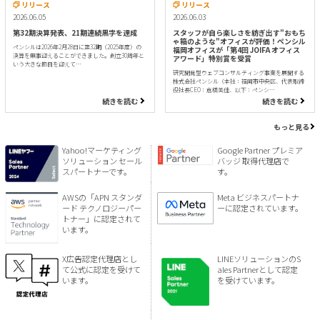
リリース
リリース
2026.06.05
2026.06.03
第32期決算発表、21期連続黒字を達成
スタッフが自ら楽しさを紡ぎ出す"おもち
ゃ箱のような"オフィスが評価！ペンシル
ペンシルは2026年2月28日に第32期（2025年度）の
福岡オフィスが「第4回 JOIFA オフィス
決算を無事迎えることができました。創立30周年と
アワード」特別賞を受賞
いう大きな節目を迎えて…
研究開発型ウェブコンサルティング事業を展開する
株式会社ペンシル（本社：福岡市中央区、代表取締
役社長CEO：倉橋美佳、以下：ペンシ…
続きを読む
続きを読む
もっと見る
Yahoo!マーケティング
Google Partner プレミア
ソリューション セール
バッジ 取得代理店で
スパートナーです。
す。
AWSの「APN スタンダ
Meta ビジネスパートナ
ード テクノロジーパー
ーに認定されています。
トナー」に認定されて
います。
X広告認定代理店とし
LINEソリューションのS
て公式に認定を受けて
ales Partnerとして認定
います。
を受けています。