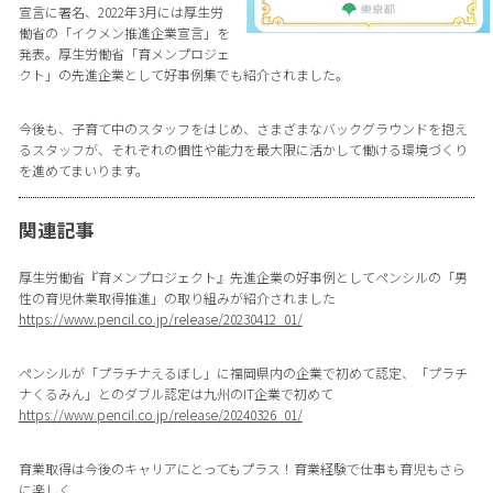
宣言に署名、2022年3月には厚生労
働省の「イクメン推進企業宣言」を
発表。厚生労働省「育メンプロジェ
クト」の先進企業として好事例集でも紹介されました。
今後も、子育て中のスタッフをはじめ、さまざまなバックグラウンドを抱え
るスタッフが、それぞれの個性や能力を最大限に活かして働ける環境づくり
を進めてまいります。
関連記事
厚生労働省『育メンプロジェクト』先進企業の好事例としてペンシルの「男
性の育児休業取得推進」の取り組みが紹介されました
https://www.pencil.co.jp/release/20230412_01/
ペンシルが「プラチナえるぼし」に福岡県内の企業で初めて認定、「プラチ
ナくるみん」とのダブル認定は九州のIT企業で初めて
https://www.pencil.co.jp/release/20240326_01/
育業取得は今後のキャリアにとってもプラス！育業経験で仕事も育児もさら
に楽しく