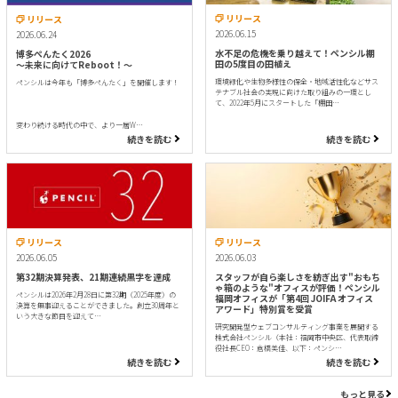
リリース
リリース
2026.06.15
2026.06.24
水不足の危機を乗り越えて！ペンシル棚
博多ぺんたく2026
田の5度目の田植え
〜未来に向けてReboot！〜
環境緑化や生物多様性の保全・地域活性化などサス
ペンシルは今年も「博多ぺんたく」を開催します！
テナブル社会の実現に向けた取り組みの一環とし
て、2022年5月にスタートした「棚田…
変わり続ける時代の中で、より一層W…
続きを読む
続きを読む
リリース
リリース
2026.06.05
2026.06.03
第32期決算発表、21期連続黒字を達成
スタッフが自ら楽しさを紡ぎ出す"おもち
ゃ箱のような"オフィスが評価！ペンシル
ペンシルは2026年2月28日に第32期（2025年度）の
福岡オフィスが「第4回 JOIFA オフィス
決算を無事迎えることができました。創立30周年と
アワード」特別賞を受賞
いう大きな節目を迎えて…
研究開発型ウェブコンサルティング事業を展開する
株式会社ペンシル（本社：福岡市中央区、代表取締
役社長CEO：倉橋美佳、以下：ペンシ…
続きを読む
続きを読む
もっと見る