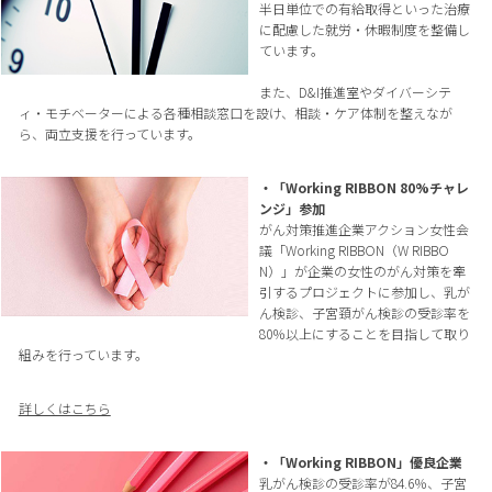
半日単位での有給取得といった治療
に配慮した就労・休暇制度を整備し
ています。
また、D&I推進室やダイバーシテ
ィ・モチベーターによる各種相談窓口を設け、相談・ケア体制を整えなが
ら、両立支援を行っています。
・「Working RIBBON 80%チャレ
ンジ」参加
がん対策推進企業アクション女性会
議「Working RIBBON（W RIBBO
N）」が企業の女性のがん対策を牽
引するプロジェクトに参加し、乳が
ん検診、子宮頚がん検診の受診率を
80％以上にすることを目指して取り
組みを行っています。
詳しくはこちら
・「Working RIBBON」優良企業
乳がん検診の受診率が84.6％、子宮