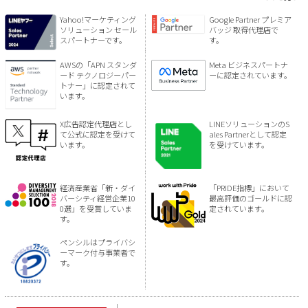
Yahoo!マーケティング
Google Partner プレミア
ソリューション セール
バッジ 取得代理店で
スパートナーです。
す。
AWSの「APN スタンダ
Meta ビジネスパートナ
ード テクノロジーパー
ーに認定されています。
トナー」に認定されて
います。
X広告認定代理店とし
LINEソリューションのS
て公式に認定を受けて
ales Partnerとして認定
います。
を受けています。
経済産業省「新・ダイ
「PRIDE指標」において
バーシティ経営企業10
最高評価のゴールドに認
0選」を受賞していま
定されています。
す。
ペンシルはプライバシ
ーマーク付与事業者で
す。