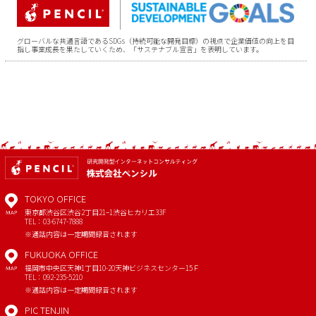
グローバルな共通言語であるSDGs（持続可能な開発目標）の視点で企業価値の向上を目
指し事業成長を果たしていくため、「サステナブル宣言」を表明しています。
TOKYO OFFICE
東京都渋谷区渋谷2丁目21−1
渋谷ヒカリエ33F
MAP
TEL：03-6747-7888
※通話内容は一定期間録音されます
FUKUOKA OFFICE
福岡市中央区天神1丁目10-20
天神ビジネスセンター15Ｆ
MAP
TEL：092-235-5210
※通話内容は一定期間録音されます
PIC TENJIN