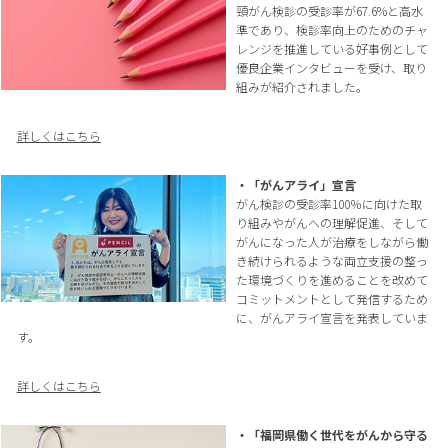
頸がん検診の受診率が67.6%と高水
準であり、検診率向上のためのチャ
レンジを推進している好事例として
優良企業インタビューを受け、取り
組みが紹介されました。
詳しくはこちら
・「がんアライ」宣言
がん検診の受診率100％に向けた取
り組みやがんへの理解促進、そして
がんになった人が治療をしながら働
き続けられるような両立支援の整っ
た環境づくりを進めることを改めて
コミットメントとして発信するため
に、がんアライ宣言を発表していま
す。
詳しくはこちら
・「福岡県働く世代をがんから守る