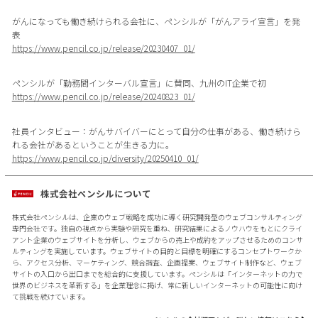
がんになっても働き続けられる会社に、ペンシルが「がんアライ宣言」を発
表
https://www.pencil.co.jp/release/20230407_01/
ペンシルが「勤務間インターバル宣言」に賛同、九州のIT企業で初
https://www.pencil.co.jp/release/20240823_01/
社員インタビュー：がんサバイバーにとって自分の仕事がある、働き続けら
れる会社があるということが生きる力に。
https://www.pencil.co.jp/diversity/20250410_01/
株式会社ペンシルについて
株式会社ペンシルは、企業のウェブ戦略を成功に導く研究開発型のウェブコンサルティング
専門会社です。独自の視点から実験や研究を重ね、研究結果によるノウハウをもとにクライ
アント企業のウェブサイトを分析し、ウェブからの売上や成約をアップさせるためのコンサ
ルティングを実施しています。ウェブサイトの目的と目標を明確にするコンセプトワークか
ら、アクセス分析、マーケティング、競合調査、企画提案、ウェブサイト制作など、ウェブ
サイトの入口から出口までを総合的に支援しています。ペンシルは「インターネットの力で
世界のビジネスを革新する」を企業理念に掲げ、常に新しいインターネットの可能性に向け
て挑戦を続けています。