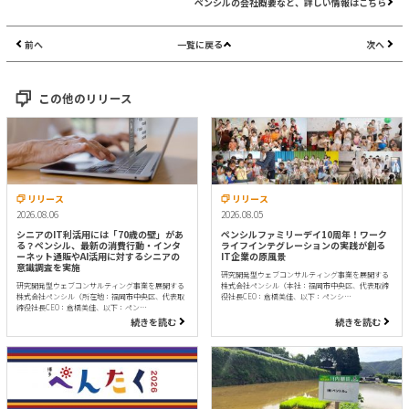
ペンシルの会社概要など、詳しい情報はこちら
前へ
一覧に戻る
次へ
この他のリリース
リリース
リリース
2026.08.06
2026.08.05
シニアのIT利活用には「70歳の壁」があ
ペンシルファミリーデイ10周年！ワーク
る？ペンシル、最新の消費行動・インタ
ライフインテグレーションの実践が創る
ーネット通販やAI活用に対するシニアの
IT企業の原風景
意識調査を実施
研究開発型ウェブコンサルティング事業を展開する
研究開発型ウェブコンサルティング事業を展開する
株式会社ペンシル（本社：福岡市中央区、代表取締
株式会社ペンシル（所在地：福岡市中央区、代表取
役社長CEO：倉橋美佳、以下：ペンシ…
締役社長CEO：倉橋美佳、以下：ペン…
続きを読む
続きを読む