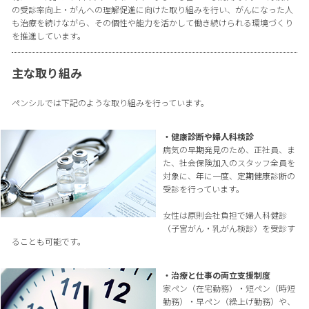
の受診率向上・がんへの理解促進に向けた取り組みを行い、がんになった人
も治療を続けながら、その個性や能力を活かして働き続けられる環境づくり
を推進しています。
主な取り組み
ペンシルでは下記のような取り組みを行っています。
・健康診断や婦人科検診
病気の早期発見のため、正社員、ま
た、社会保険加入のスタッフ全員を
対象に、年に一度、定期健康診断の
受診を行っています。
女性は原則会社負担で婦人科健診
（子宮がん・乳がん検診）を受診す
ることも可能です。
・治療と仕事の両立支援制度
家ペン（在宅勤務）・短ペン（時短
勤務）・早ペン（繰上げ勤務）や、