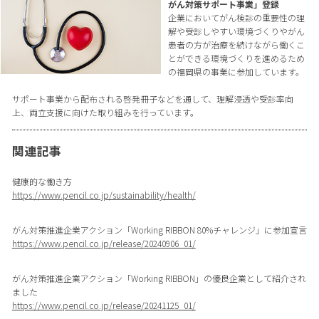
がん対策サポート事業」登録
企業においてがん検診の重要性の理
解や受診しやすい環境づくりやがん
患者の方が治療を続けながら働くこ
とができる環境づくりを進めるため
の福岡県の事業に参加しています。
サポート事業から配布される啓発冊子などを通して、理解浸透や受診率向
上、両立支援に向けた取り組みを行っています。
関連記事
健康的な働き方
https://www.pencil.co.jp/sustainability/health/
がん対策推進企業アクション「Working RIBBON 80%チャレンジ」に参加宣言
https://www.pencil.co.jp/release/20240906_01/
がん対策推進企業アクション「Working RIBBON」の優良企業として紹介され
ました
https://www.pencil.co.jp/release/20241125_01/