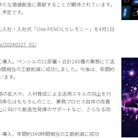
新たな価値創造に貢献することが期待されています。
く予定です。
入社！入社式「One PENCILセレモニー」を4月1日
ase/20240327_01/
に導入。ペンシルの11部署・合計140種の業務にて活
0時間相当の工数削減に成功しました。今後は、年間約
でいます。
務の拡大や、人材育成による活用スキルの向上を行
効率化はもちろんのこと、業務プロセス自体の改善
上に向けた創造性発揮のサポートなど、さらなる効
ト導入、年間約340時間相当の工数削減に成功