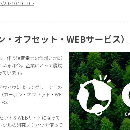
ase/20240716_01/
ン・オフセット・WEBサービス
れに伴う消費電力の急増と地球
ている昨今。企業にとって脱炭
っています。
ウハウによってグリーンITの
（カーボン・オフセット・WE
した。
セットなWEBサイトになって
ンシルの研究ノウハウを使って