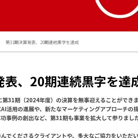
第31期決算発表、20期連続黒字を達成
発表、20期連続黒字を達
日に第31期（2024年度）の決算を無事迎えることができ
AI活用の進展や、新たなマーケティングアプローチの
功事例の創出など、第31期も事業を拡大して参りまし
歩んでくださるクライアントや、多大なご協力をいただ