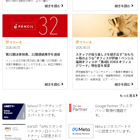
変わり続ける時代の中で、より一層W…
続きを読む
続きを読む
リリース
リリース
2026.06.05
2026.06.03
第32期決算発表、21期連続黒字を達成
スタッフが自ら楽しさを紡ぎ出す"おもち
ゃ箱のような"オフィスが評価！ペンシル
ペンシルは2026年2月28日に第32期（2025年度）の
福岡オフィスが「第4回 JOIFA オフィス
決算を無事迎えることができました。創立30周年と
アワード」特別賞を受賞
いう大きな節目を迎えて…
研究開発型ウェブコンサルティング事業を展開する
株式会社ペンシル（本社：福岡市中央区、代表取締
役社長CEO：倉橋美佳、以下：ペンシ…
続きを読む
続きを読む
もっと見る
Yahoo!マーケティング
Google Partner プレミア
ソリューション セール
バッジ 取得代理店で
スパートナーです。
す。
AWSの「APN スタンダ
Meta ビジネスパートナ
ード テクノロジーパー
ーに認定されています。
トナー」に認定されて