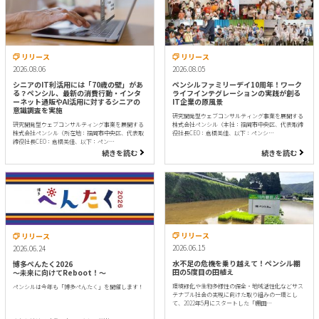
リリース
リリース
2026.08.06
2026.08.05
シニアのIT利活用には「70歳の壁」があ
ペンシルファミリーデイ10周年！ワーク
る？ペンシル、最新の消費行動・インタ
ライフインテグレーションの実践が創る
ーネット通販やAI活用に対するシニアの
IT企業の原風景
意識調査を実施
研究開発型ウェブコンサルティング事業を展開する
研究開発型ウェブコンサルティング事業を展開する
株式会社ペンシル（本社：福岡市中央区、代表取締
株式会社ペンシル（所在地：福岡市中央区、代表取
役社長CEO：倉橋美佳、以下：ペンシ…
締役社長CEO：倉橋美佳、以下：ペン…
続きを読む
続きを読む
リリース
リリース
2026.06.15
2026.06.24
水不足の危機を乗り越えて！ペンシル棚
博多ぺんたく2026
田の5度目の田植え
〜未来に向けてReboot！〜
環境緑化や生物多様性の保全・地域活性化などサス
ペンシルは今年も「博多ぺんたく」を開催します！
テナブル社会の実現に向けた取り組みの一環とし
て、2022年5月にスタートした「棚田…