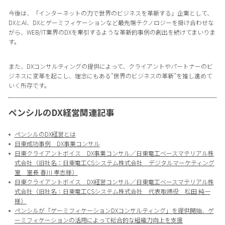
今後は、「インターネットの力で世界のビジネスを革新する」企業として、
DXとAI、DXとゲーミフィケーションなど最先端テクノロジーを掛け合わせな
がら、WEB/IT業界のDXを牽引するような革新的事例の創出を続けてまいりま
す。
また、DXコンサルティングの提供によって、クライアントやパートナーのビ
ジネスに変革を起こし、理念にもある"世界のビジネスの革新"を推し進めて
いく所存です。
ペンシルのDX経営関連記事
ペンシルのDX経営とは
日東成功事例 DX事業コンサル
日東クライアントボイス DX事業コンサル／日東電工ベースマテリアル株
式会社（旧社名：日東電工CSシステム株式会社 デジタルマーケティング
室 室長 春川 孝志様）
日東クライアントボイス DX経営コンサル／日東電工ベースマテリアル株
式会社（旧社名：日東電工CSシステム株式会社 代表取締役 松田 純一
様）
ペンシルが「ゲーミフィケーションDXコンサルティング」を提供開始、ゲ
ーミフィケーションの活用によって総合的な組織力向上を支援