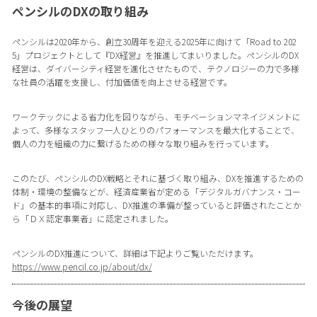
ペンシルのDXの取り組み
ペンシルは2020年から、創立30周年を迎える2025年に向けて「Road to 202
5」プロジェクトとして『DX経営』を推進してまいりました。ペンシルのDX
経営は、ダイバーシティ経営を進化させたもので、テクノロジーの力で多様
な社員の活躍を支援し、付加価値を向上させる経営です。
ワークテックによる省力化を図りながら、モチベーションマネイジメントに
よって、多様なスタッフ一人ひとりのパフォーマンスを最大化することで、
個人の力を組織の力に繋げるための様々な取り組みを行っています。
このたび、ペンシルのDX戦略とそれに基づく取り組み、DXを推進するための
体制・環境の整備などが、経済産業省が定める「デジタルガバナンス・コー
ド」の基本的事項に対応し、DX推進の準備が整っていると評価されたことか
ら「ＤＸ認定事業者」に認定されました。
ペンシルのDX推進について、詳細は下記よりご覧いただけます。
https://www.pencil.co.jp/about/dx/
今後の展望