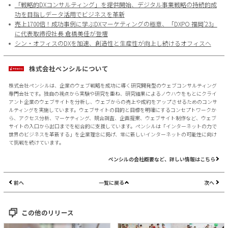
「戦略的DXコンサルティング」を提供開始、デジタル事業戦略の持続的成
功を目指しデータ活用でビジネスを革新
売上1700倍！成功事例に学ぶDXマーケティングの極意、「DXPO 福岡’23」
に代表取締役社長 倉橋美佳が登壇
シン・オフィスのDXを加速、創造性と生産性が向上し続けるオフィスへ
株式会社ペンシルについて
株式会社ペンシルは、企業のウェブ戦略を成功に導く研究開発型のウェブコンサルティング
専門会社です。独自の視点から実験や研究を重ね、研究結果によるノウハウをもとにクライ
アント企業のウェブサイトを分析し、ウェブからの売上や成約をアップさせるためのコンサ
ルティングを実施しています。ウェブサイトの目的と目標を明確にするコンセプトワークか
ら、アクセス分析、マーケティング、競合調査、企画提案、ウェブサイト制作など、ウェブ
サイトの入口から出口までを総合的に支援しています。ペンシルは「インターネットの力で
世界のビジネスを革新する」を企業理念に掲げ、常に新しいインターネットの可能性に向け
て挑戦を続けています。
ペンシルの会社概要など、詳しい情報はこちら
前へ
一覧に戻る
次へ
この他のリリース