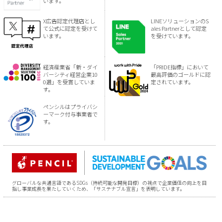
います。
X広告認定代理店とし
LINEソリューションのS
て公式に認定を受けて
ales Partnerとして認定
います。
を受けています。
経済産業省「新・ダイ
「PRIDE指標」において
バーシティ経営企業10
最高評価のゴールドに認
0選」を受賞していま
定されています。
す。
ペンシルはプライバシ
ーマーク付与事業者で
す。
グローバルな共通言語であるSDGs（持続可能な開発目標）の視点で企業価値の向上を目
指し事業成長を果たしていくため、「サステナブル宣言」を表明しています。