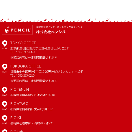
TOKYO OFFICE
東京都渋谷区渋谷2丁目21−1
渋谷ヒカリエ33F
MAP
TEL：03-6747-7888
※通話内容は一定期間録音されます
FUKUOKA OFFICE
福岡市中央区天神1丁目10-20
天神ビジネスセンター15Ｆ
MAP
TEL：092-235-5210
※通話内容は一定期間録音されます
PIC TENJIN
福岡県福岡市中央区渡辺通5-10-18
MAP
PIC ATAGO
福岡県福岡市西区愛宕4丁目7-12
MAP
PIC IKI
長崎県壱岐市郷ノ浦町郷ノ浦220
MAP
PIC Lab.