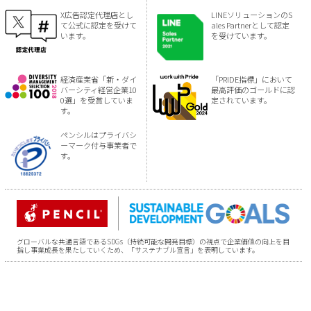
X広告認定代理店とし
LINEソリューションのS
て公式に認定を受けて
ales Partnerとして認定
います。
を受けています。
経済産業省「新・ダイ
「PRIDE指標」において
バーシティ経営企業10
最高評価のゴールドに認
0選」を受賞していま
定されています。
す。
ペンシルはプライバシ
ーマーク付与事業者で
す。
グローバルな共通言語であるSDGs（持続可能な開発目標）の視点で企業価値の向上を目
指し事業成長を果たしていくため、「サステナブル宣言」を表明しています。