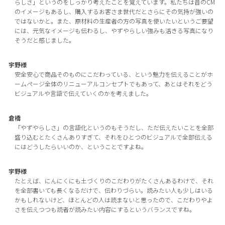
らしさ」というのをしっかり考えたことを覚えています。私たちは昔のCM
のイメージもあるし、購入するお客さま世代だとさらにその気持が強いの
ではないかと。また、原材料の生産者の方の写真を使いたいというご要望
には、元気なイメージも伝わるし、やずやらしい強みも活きる写真になり
そうだと感じました。
宇野様
安全安心で商品そのものにこだわっている、という魅力を伝えることがホ
ームページ全体のリニューアルコンセプトでもあって、あとはそれをどう
ビジュアルや言語で伝えていくのかを考えました。
倉橋
「やずやらしさ」の言語化というのもそうだし、ただ伝えたいことを全部
盛り込むとたくさんありすぎて、それをひとつのビジュアルで全部伝える
にはどうしたらいいのか、ということですよね。
宇野様
たとえば、にんにくにも土づくりのこだわりがたくさんあるわけで、それ
を全部書いても長くなるだけで、伝わりづらい。読みたい人も少しはいる
かもしれないけど、ほとんどの人は読まないと思ったので、こだわりやよ
さを伝えつつも読者が読みたい内容にするというバランスですね。