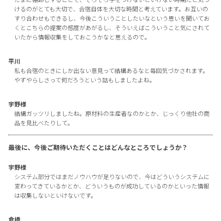
けるのがとても大切で、合宿自体を大切な時間と考えています。お互いの
すり合わせもできるし、今後こういうことしたいなという思いを聞いてお
くとこちらの提案の感度があがるし、そういえばこういうこと気にされて
いたから情報収集をしておこうかなと思えるので。
平川
私も合宿のときにしか出ない意見って結構あるなと毎回気づかされます。
やずやらしさって何だろうという話もしましたよね。
宇野様
結構ガッツリしましたね。原材料の生産者なのかとか、じっくり他社の商
品を見比べたりして。
最後に、今後ご期待いただくことはどんなところでしょうか？
宇野様
システム部分ではまだノウハウが足りないので、今はどういうシステムに
変わってきているかとか、どういうものが成功しているのかといった情報
は収集しないといけないです。
倉橋