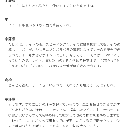
宇野様
ユーザーはもちろん私たちも使いやすくという点ですね。
平川
スピードも使いやすさの面で重要ですね。
宇野様
たとえば、サイトの表示スピードが遅く、その課題を検討しても、その領
域はサーバーだ、システムだとバラバラの管轄になっていたのを統合でき
るので、そこも大きなポイントでした。今までどこに聞けばいいの？とな
っていたので。サイトが重い理由の分析から改善提案まで、全部やっても
らえるのがすごくいい。これからは改善が早く進みそうです。
倉橋
どんどん複雑になってきているので、関わる人も増える一方ですしね。
宇野様
そうです。すでに自分の理解を超えているので、全部お任せできるのがす
ごくありがたい。進行中にもたくさんご提案いただくし、打ち合わせ中に
提案が思いつかなくても持ち帰って検討して改めて提案をお持ちしますと
いわれて、しかもきっちり期限までに提案いただけるので助かります。今
までは自分たちで考えることもあったので結構大変でした。