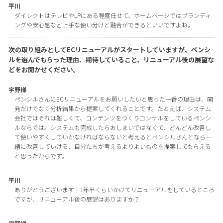
平川
ダイレクトはテレビやLPにある程度任せて、ホームページではブランディ
ングや安心感など上手な使い分けと融合ができるといいですよね。
次の取り組みとしてECリニューアルがスタートしていますが、ペンシ
ルを選んでもらった理由、期待していること、リニューアル後の展望な
どをお聞かせください。
宇野様
ペンシルさんにECリニューアルをお願いしたいと思った一番の理由は、開
発だけでなく分析結果から提案してくれることです。たとえば、システム
会社ではそれは難しくて、コンテンツをつくりコンサルをしているペンシ
ルならでは。システムも完成したらおしまいではなくて、どんどん改善し
て使いやすくしていかなければならないと考えるとペンシルさんとなら一
緒に改善していける、自分たちが考えるよりよいものを提案してもらえる
と思ったからです。
平川
ありがとうございます！1年半くらいかけてリニューアルをしているところ
ですが、リニューアル後の展望はありますか？