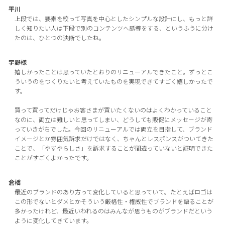
平川
上段では、要素を絞って写真を中心としたシンプルな設計にし、もっと詳
しく知りたい人は下段で別のコンテンツへ誘導をする、というふうに分け
たのは、ひとつの決断でしたね。
宇野様
嬉しかったことは思っていたとおりのリニューアルできたこと。ずっとこ
ういうのをつくりたいと考えていたものを実現できてすごく嬉しかったで
す。
買って買ってだけじゃお客さまが買いたくないのはよくわかっていること
なのに、両立は難しいと思ってしまい、どうしても販促にメッセージが寄
っていきがちでした。今回のリニューアルでは両立を目指して、ブランド
イメージとか雰囲気訴求だけではなく、ちゃんとレスポンスがついてきた
ことで、「やずやらしさ」を訴求することが間違っていないと証明できた
ことがすごくよかったです。
倉橋
最近のブランドのあり方って変化していると思っていて。たとえばロゴは
この形でないとダメとかそういう厳格性・権威性でブランドを語ることが
多かったけれど、最近いわれるのはみんなが思うものがブランドだという
ように変化してきています。