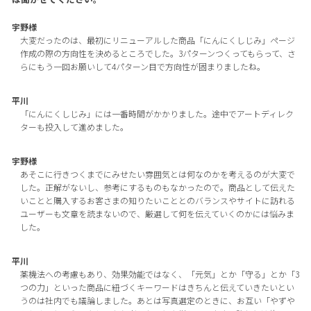
宇野様
大変だったのは、最初にリニューアルした商品「にんにくしじみ」ページ
作成の際の方向性を決めるところでした。3パターンつくってもらって、さ
らにもう一回お願いして4パターン目で方向性が固まりましたね。
平川
「にんにくしじみ」には一番時間がかかりました。途中でアートディレク
ターも投入して進めました。
宇野様
あそこに行きつくまでにみせたい雰囲気とは何なのかを考えるのが大変で
した。正解がないし、参考にするものもなかったので。商品として伝えた
いことと購入するお客さまの知りたいこととのバランスやサイトに訪れる
ユーザーも文章を読まないので、厳選して何を伝えていくのかには悩みま
した。
平川
薬機法への考慮もあり、効果効能ではなく、「元気」とか「守る」とか「3
つの力」といった商品に紐づくキーワードはきちんと伝えていきたいとい
うのは社内でも議論しました。あとは写真選定のときに、お互い「やずや