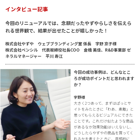
インタビュー記事
今回のリニューアルでは、念願だったやずやらしさを伝えら
れる世界観で、結果が出せたことが嬉しかった！
株式会社やずや ウェブブランディング室 係長 宇野 京子様
株式会社ペンシル 代表取締役社長COO 倉橋 美佳、R&D事業部 ゼ
ネラルマネージャー 平川 寿江
今回の成功事例は、どんなとこ
ろが成功ポイントだと思われます
か？
宇野様
大きく2つあって、まずはぱっとサ
イトをみたときに「わあ、素敵」と
思ってもらえるビジュアルにできた
ことです。これだけ似たような商品
があるなか効果効能はいえないし、
どうしたらやずやの商品を買ってく
れるかを考えたときに、直感的に