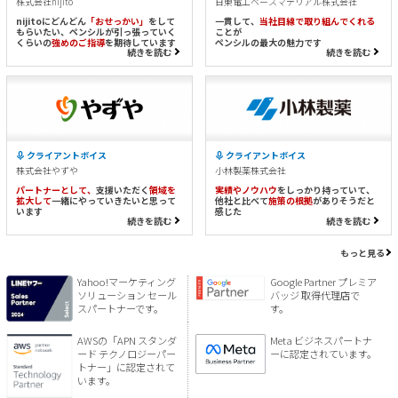
株式会社nijito
日東電工ベースマテリアル株式会社
nijitoにどんどん
「おせっかい」
をして
一貫して、
当社目線で取り組んでくれる
もらいたい、ペンシルが引っ張っていく
ことが
くらいの
強めのご指導
を期待しています
ペンシルの最大の魅力です
続きを読む
続きを読む
クライアントボイス
クライアントボイス
株式会社やずや
小林製薬株式会社
パートナーとして、
支援いただく
領域を
実績やノウハウ
をしっかり持っていて、
拡大して
一緒にやっていきたいと思って
他社と比べて
施策の根拠
がありそうだと
います
感じた
続きを読む
続きを読む
もっと見る
Yahoo!マーケティング
Google Partner プレミア
ソリューション セール
バッジ 取得代理店で
スパートナーです。
す。
AWSの「APN スタンダ
Meta ビジネスパートナ
ード テクノロジーパー
ーに認定されています。
トナー」に認定されて
います。