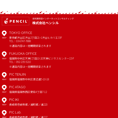
TOKYO OFFICE
東京都渋谷区渋谷2丁目21−1
渋谷ヒカリエ33F
MAP
TEL：03-6747-7888
※通話内容は一定期間録音されます
FUKUOKA OFFICE
福岡市中央区天神1丁目10-20
天神ビジネスセンター15Ｆ
MAP
TEL：092-235-5210
※通話内容は一定期間録音されます
PIC TENJIN
福岡県福岡市中央区渡辺通5-10-18
MAP
PIC ATAGO
福岡県福岡市西区愛宕4丁目7-12
MAP
PIC IKI
長崎県壱岐市郷ノ浦町郷ノ浦220
MAP
PIC Lab.
長崎県壱岐市郷ノ浦町郷ノ浦227