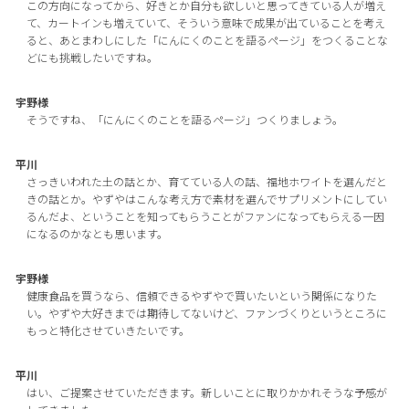
この方向になってから、好きとか自分も欲しいと思ってきている人が増え
て、カートインも増えていて、そういう意味で成果が出ていることを考え
ると、あとまわしにした「にんにくのことを語るページ」をつくることな
どにも挑戦したいですね。
宇野様
そうですね、「にんにくのことを語るページ」つくりましょう。
平川
さっきいわれた土の話とか、育てている人の話、福地ホワイトを選んだと
きの話とか。やずやはこんな考え方で素材を選んでサプリメントにしてい
るんだよ、ということを知ってもらうことがファンになってもらえる一因
になるのかなとも思います。
宇野様
健康食品を買うなら、信頼できるやずやで買いたいという関係になりた
い。やずや大好きまでは期待してないけど、ファンづくりというところに
もっと特化させていきたいです。
平川
はい、ご提案させていただきます。新しいことに取りかかれそうな予感が