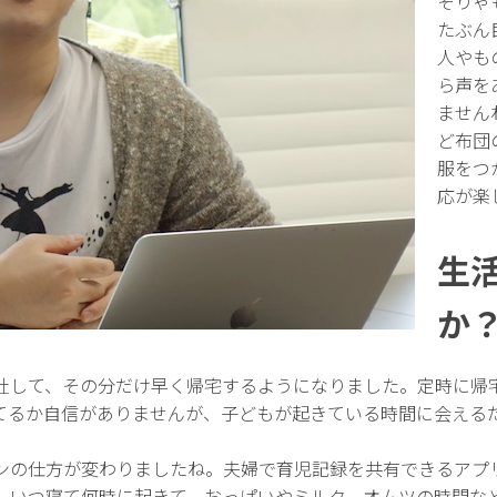
そりゃ
たぶん
人やも
ら声を
ません
ど布団
服をつ
応が楽
生
か
社して、その分だけ早く帰宅するようになりました。定時に帰
てるか自信がありませんが、子どもが起きている時間に会える
ンの仕方が変わりましたね。夫婦で育児記録を共有できるアプ
。いつ寝て何時に起きて、おっぱいやミルク、オムツの時間な