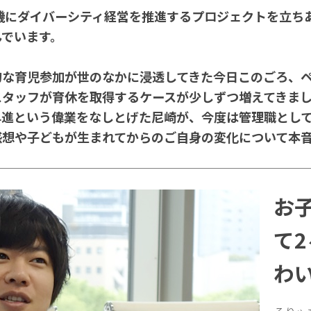
機にダイバーシティ経営を推進するプロジェクトを立ち
んでいます。
的な育児参加が世のなかに浸透してきた今日このごろ、
スタッフが育休を取得するケースが少しずつ増えてきま
昇進という偉業をなしとげた尼崎が、今度は管理職とし
感想や子どもが生まれてからのご自身の変化について本
お
て
わ