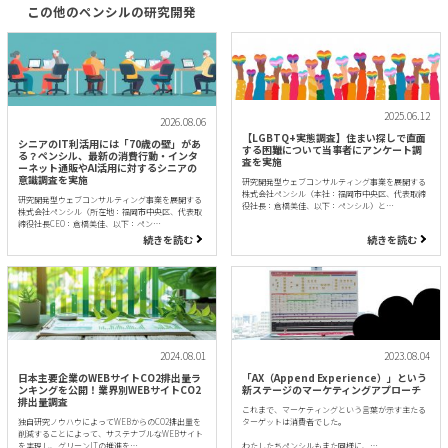
この他のペンシルの研究開発
2025.06.12
2026.08.06
【LGBTQ+実態調査】住まい探しで直面
シニアのIT利活用には「70歳の壁」があ
する困難について当事者にアンケート調
る？ペンシル、最新の消費行動・インタ
査を実施
ーネット通販やAI活用に対するシニアの
意識調査を実施
研究開発型ウェブコンサルティング事業を展開する
株式会社ペンシル（本社：福岡市中央区、代表取締
研究開発型ウェブコンサルティング事業を展開する
役社長：倉橋美佳、以下：ペンシル）と…
株式会社ペンシル（所在地：福岡市中央区、代表取
締役社長CEO：倉橋美佳、以下：ペン…
続きを読む
続きを読む
2024.08.01
2023.08.04
日本主要企業のWEBサイトCO2排出量ラ
「AX（Append Experience）」という
ンキングを公開！業界別WEBサイトCO2
新ステージのマーケティングアプローチ
排出量調査
これまで、マーケティングという言葉が示す主たる
独自研究ノウハウによってWEBからのCO2排出量を
ターゲットは消費者でした。
削減することによって、サステナブルなWEBサイト
を実現し、グリーンITの推進を…
わたしたちペンシルもまた同様に、…