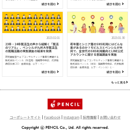
続きを読む
続きを読む
2023.02.01
2023.01.30
23卒・24卒就活生の声から紐解く「就活
若年層とシニア層のSNS利用にはどんな
のリアル」、ペンシルが九州大学就活生
差があるのか？モビルスとペンシルが共
の就職活動の実態調査の結果を発表
同で、全世代のSNS利用動向とLINE公式
アカウントに関する意識調査を実施
研究開発型ウェブコンサルティング事業を展開する
株式会社ペンシル（所在地：福岡市中央区、代表取
研究開発型ウェブコンサルティング事業を展開する
締役社長CEO：倉橋美佳、以下：ペン…
株式会社ペンシル（本社：福岡市中央区、代表取締
役社長：倉橋美佳、以下：ペンシル）と…
続きを読む
続きを読む
もっと見る
コーポレートサイト
Facebook
Instagram
採用情報
お問い合わせ