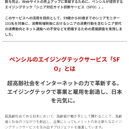
脱を防止、Webサイトの売上アップに貢献するために、ペンシルが提供する
エイジングテック「シニア対応サイト診断サービス（SFO）」。
このサービスへの活用を目的として、59歳から83歳までのシニアモニター
131名を対象に、消費税増税後におけるシニアの消費行動を含むシニア世代
の消費動向とネット通販への不安などを把握するための意識調査を実施しま
した。
ペンシルのエイジングテックサービス「SF
O」とは
超高齢社会をインターネットの力で革新する。
エイジングテックで事業と雇用を創造し、日本
を元気に。
超高齢社会である日本において、高齢者が働き手として関わることで、高齢
者と社会のつながりを創出し、企業にとってもメリットのある新たなエイジ
ングテックサービスを生み出すプロジェクトを推進しています。