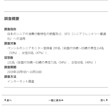
調査概要
調査目的
日本のシニアの消費行動特性の把握及び、SFO（シニアフレンドリー最適
化）への活用
調査対象
ペンシルのシニアモニター登録者 199名（全国の59歳〜85歳の男性114名
（53%）、女性85名（47%））
回答数
131名（全国の59歳〜83歳の男性71名（54%）、女性60名（46%））
調査期間
2019年10月9日〜10月16日
調査方法
インターネット調査
前へ
一覧に戻る
次へ