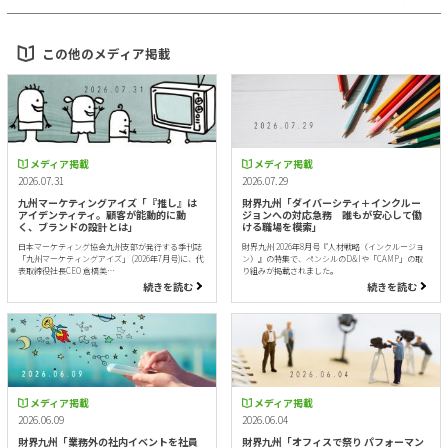
この他のメディア掲載
メディア掲載
メディア掲載
2026.07.31
2026.07.29
九州マーケティングアイズ「『推し』は
財界九州「ダイバーシティ＋インクルー
アイデンティティ。顧客が能動的に動
ジョンへの対応急務 誰もが安心して働
く、ブランドの設計とは」
ける職場を模索」
日本マーケティング協会九州支部が発行する季刊誌
財界九州 2026年8月号『人材戦略（インクルージョ
「九州マーケティングアイズ」 (2026年7月号)に、代
ン）』の特集で、ペンシルのD&Iや「CAMP」の取
表取締役社長CEO 倉橋美…
り組みが掲載されました。
続きを読む
続きを読む
メディア掲載
メディア掲載
2026.06.09
2026.06.04
財界九州「業務外の社内イベントを社員
財界九州「オフィスで祭り パフォーマン