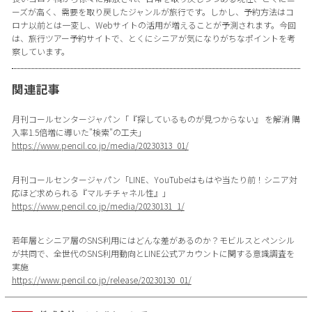
ーズが高く、需要を取り戻したジャンルが旅行です。しかし、予約方法はコ
ロナ以前とは一変し、Webサイトの活用が増えることが予測されます。今回
は、旅行ツアー予約サイトで、とくにシニアが気になりがちなポイントを考
察しています。
関連記事
月刊コールセンタージャパン「『探しているものが見つからない』 を解消 購
入率1.5倍増に導いた"検索"の工夫」
https://www.pencil.co.jp/media/20230313_01/
月刊コールセンタージャパン「LINE、YouTubeはもはや当たり前！シニア対
応ほど求められる『マルチチャネル性』」
https://www.pencil.co.jp/media/20230131_1/
若年層とシニア層のSNS利用にはどんな差があるのか？モビルスとペンシル
が共同で、全世代のSNS利用動向とLINE公式アカウントに関する意識調査を
実施
https://www.pencil.co.jp/release/20230130_01/