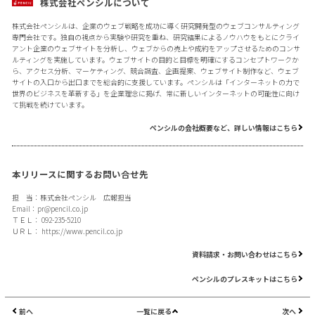
株式会社ペンシルについて
株式会社ペンシルは、企業のウェブ戦略を成功に導く研究開発型のウェブコンサルティング
専門会社です。独自の視点から実験や研究を重ね、研究結果によるノウハウをもとにクライ
アント企業のウェブサイトを分析し、ウェブからの売上や成約をアップさせるためのコンサ
ルティングを実施しています。ウェブサイトの目的と目標を明確にするコンセプトワークか
ら、アクセス分析、マーケティング、競合調査、企画提案、ウェブサイト制作など、ウェブ
サイトの入口から出口までを総合的に支援しています。ペンシルは「インターネットの力で
世界のビジネスを革新する」を企業理念に掲げ、常に新しいインターネットの可能性に向け
て挑戦を続けています。
ペンシルの会社概要など、詳しい情報はこちら
本リリースに関するお問い合せ先
担 当：株式会社ペンシル 広報担当
Email：
pr@pencil.co.jp
ＴＥＬ： 092-235-5210
ＵＲＬ：
https://www.pencil.co.jp
資料請求・お問い合わせはこちら
ペンシルのプレスキットはこちら
前へ
一覧に戻る
次へ