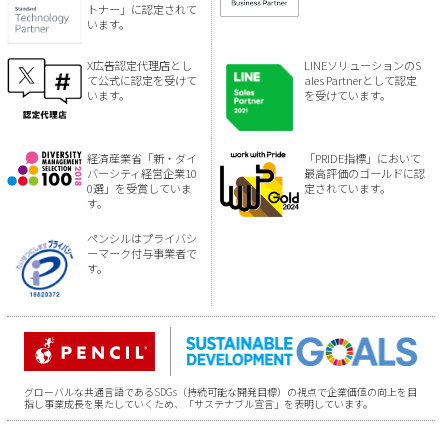
トナー」に認定されて
います。
X広告認定代理店とし
LINEソリューションのS
て公式に認定を受けて
ales Partnerとして認定
います。
を受けています。
経済産業省「新・ダイ
「PRIDE指標」において
バーシティ経営企業10
最高評価のゴールドに認
0選」を受賞していま
定されています。
す。
ペンシルはプライバシ
ーマーク付与事業者で
す。
グローバルな共通言語であるSDGs（持続可能な開発目標）の視点で企業価値の向上を目
指し事業成長を果たしていくため、「サステナブル宣言」を表明しています。