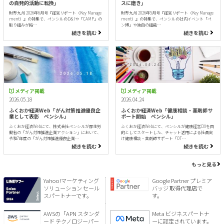
の自発的活動に転換」
スに磨き」
財界九州 2026年6月号『経営リポート（Key Manage
財界九州 2026年5月号『経営リポート（Key Manage
ment）』の特集で、ペンシルのD&Iや「CAMP」の
ment）』の特集で、ペンシルの社内イベント「ペ
取り組みが掲…
ン博」や独自の組織…
続きを読む
続きを読む
メディア掲載
メディア掲載
2026.05.18
2026.04.24
ふくおか経済Web「がん対策推進優良企
ふくおか経済Web「健康相談・薬剤師サ
業として表彰 ペンシル」
ポート開始 ペンシル」
ふくおか経済Webにて、株式会社ペンシルが厚生労
ふくおか経済Webにて、ペンシルが健康経営DXを目
働省の「がん対策推進企業アクション」において、
的としてスタートした、チャット活用による社員向
令和7年度の「がん対策推進優良企業…
け健康相談・薬剤師サポート「OT…
続きを読む
続きを読む
もっと見る
Yahoo!マーケティング
Google Partner プレミア
ソリューション セール
バッジ 取得代理店で
スパートナーです。
す。
AWSの「APN スタンダ
Meta ビジネスパートナ
ード テクノロジーパー
ーに認定されています。