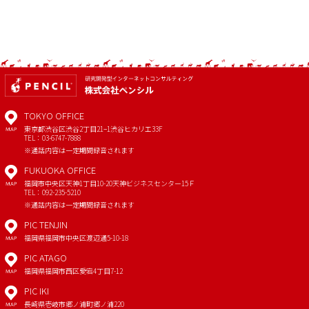
TOKYO OFFICE
東京都渋谷区渋谷2丁目21−1
渋谷ヒカリエ33F
MAP
TEL：03-6747-7888
※通話内容は一定期間録音されます
FUKUOKA OFFICE
福岡市中央区天神1丁目10-20
天神ビジネスセンター15Ｆ
MAP
TEL：092-235-5210
※通話内容は一定期間録音されます
PIC TENJIN
福岡県福岡市中央区渡辺通5-10-18
MAP
PIC ATAGO
福岡県福岡市西区愛宕4丁目7-12
MAP
PIC IKI
長崎県壱岐市郷ノ浦町郷ノ浦220