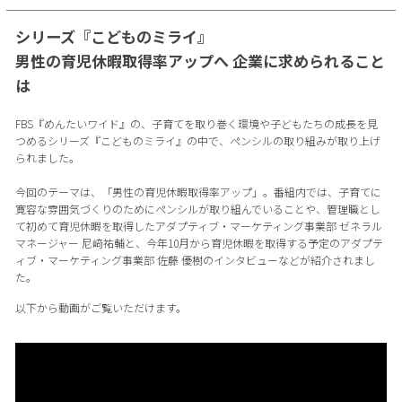
シリーズ『こどものミライ』
男性の育児休暇取得率アップへ 企業に求められること
は
FBS『めんたいワイド』の、子育てを取り巻く環境や子どもたちの成長を見
つめるシリーズ『こどものミライ』の中で、ペンシルの取り組みが取り上げ
られました。
今回のテーマは、「男性の育児休暇取得率アップ」。番組内では、子育てに
寛容な雰囲気づくりのためにペンシルが取り組んでいることや、管理職とし
て初めて育児休暇を取得したアダプティブ・マーケティング事業部 ゼネラル
マネージャー 尼﨑祐輔と、今年10月から育児休暇を取得する予定のアダプテ
ィブ・マーケティング事業部 佐藤 優樹のインタビューなどが紹介されまし
た。
以下から動画がご覧いただけます。