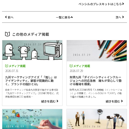
ペンシルのプレスキットはこちら
前へ
一覧に戻る
次へ
この他のメディア掲載
メディア掲載
メディア掲載
2026.07.31
2026.07.29
九州マーケティングアイズ「『推し』は
財界九州「ダイバーシティ＋インクルー
アイデンティティ。顧客が能動的に動
ジョンへの対応急務 誰もが安心して働
く、ブランドの設計とは」
ける職場を模索」
日本マーケティング協会九州支部が発行する季刊誌
財界九州 2026年8月号『人材戦略（インクルージョ
「九州マーケティングアイズ」 (2026年7月号)に、代
ン）』の特集で、ペンシルのD&Iや「CAMP」の取
表取締役社長CEO 倉橋美…
り組みが掲載されました。
続きを読む
続きを読む