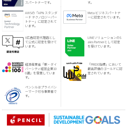
スパートナーです。
す。
AWSの「APN スタンダ
Meta ビジネスパートナ
ード テクノロジーパー
ーに認定されています。
トナー」に認定されて
います。
X広告認定代理店とし
LINEソリューションのS
て公式に認定を受けて
ales Partnerとして認定
います。
を受けています。
経済産業省「新・ダイ
「PRIDE指標」において
バーシティ経営企業10
最高評価のゴールドに認
0選」を受賞していま
定されています。
す。
ペンシルはプライバシ
ーマーク付与事業者で
す。