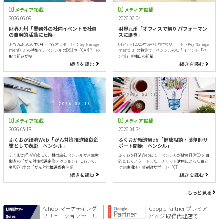
メディア掲載
メディア掲載
2026.06.09
2026.06.04
財界九州「業務外の社内イベントを社員
財界九州「オフィスで祭り パフォーマン
の自発的活動に転換」
スに磨き」
財界九州 2026年6月号『経営リポート（Key Manage
財界九州 2026年5月号『経営リポート（Key Manage
ment）』の特集で、ペンシルのD&Iや「CAMP」の
ment）』の特集で、ペンシルの社内イベント「ペ
取り組みが掲…
ン博」や独自の組織…
続きを読む
続きを読む
メディア掲載
メディア掲載
2026.05.18
2026.04.24
ふくおか経済Web「がん対策推進優良企
ふくおか経済Web「健康相談・薬剤師サ
業として表彰 ペンシル」
ポート開始 ペンシル」
ふくおか経済Webにて、株式会社ペンシルが厚生労
ふくおか経済Webにて、ペンシルが健康経営DXを目
働省の「がん対策推進企業アクション」において、
的としてスタートした、チャット活用による社員向
令和7年度の「がん対策推進優良企業…
け健康相談・薬剤師サポート「OT…
続きを読む
続きを読む
もっと見る
Yahoo!マーケティング
Google Partner プレミア
ソリューション セール
バッジ 取得代理店で