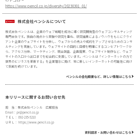
https://www.pencil.co.jp/diversity/20230301_01/
株式会社ペンシルについて
株式会社ペンシルは、企業のウェブ戦略を成功に導く研究開発型のウェブコンサルティング
専門会社です。独自の視点から実験や研究を重ね、研究結果によるノウハウをもとにクライ
アント企業のウェブサイトを分析し、ウェブからの売上や成約をアップさせるためのコンサ
ルティングを実施しています。ウェブサイトの目的と目標を明確にするコンセプトワークか
ら、アクセス分析、マーケティング、競合調査、企画提案、ウェブサイト制作など、ウェブ
サイトの入口から出口までを総合的に支援しています。ペンシルは「インターネットの力で
世界のビジネスを革新する」を企業理念に掲げ、常に新しいインターネットの可能性に向け
て挑戦を続けています。
ペンシルの会社概要など、詳しい情報はこちら
本リリースに関するお問い合せ先
担 当：株式会社ペンシル 広報担当
Email：
pr@pencil.co.jp
ＴＥＬ： 092-235-5210
ＵＲＬ：
https://www.pencil.co.jp
資料請求・お問い合わせはこちら