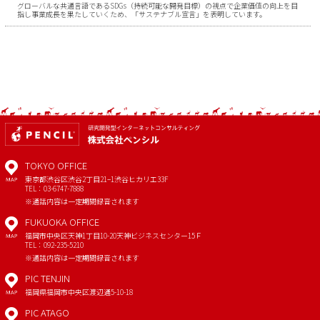
グローバルな共通言語であるSDGs（持続可能な開発目標）の視点で企業価値の向上を目
指し事業成長を果たしていくため、「サステナブル宣言」を表明しています。
TOKYO OFFICE
東京都渋谷区渋谷2丁目21−1
渋谷ヒカリエ33F
MAP
TEL：03-6747-7888
※通話内容は一定期間録音されます
FUKUOKA OFFICE
福岡市中央区天神1丁目10-20
天神ビジネスセンター15Ｆ
MAP
TEL：092-235-5210
※通話内容は一定期間録音されます
PIC TENJIN
福岡県福岡市中央区渡辺通5-10-18
MAP
PIC ATAGO