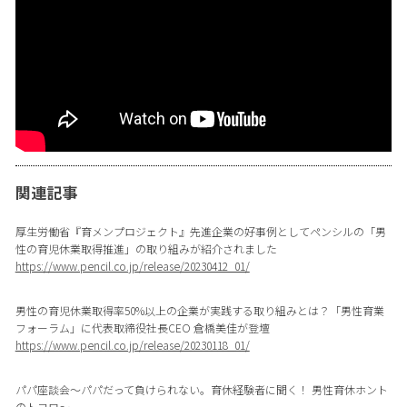
関連記事
厚生労働省『育メンプロジェクト』先進企業の好事例としてペンシルの「男
性の育児休業取得推進」の取り組みが紹介されました
https://www.pencil.co.jp/release/20230412_01/
男性の育児休業取得率50%以上の企業が実践する取り組みとは？「男性育業
フォーラム」に代表取締役社長CEO 倉橋美佳が登壇
https://www.pencil.co.jp/release/20230118_01/
パパ座談会〜パパだって負けられない。育休経験者に聞く！ 男性育休ホント
のトコロ〜