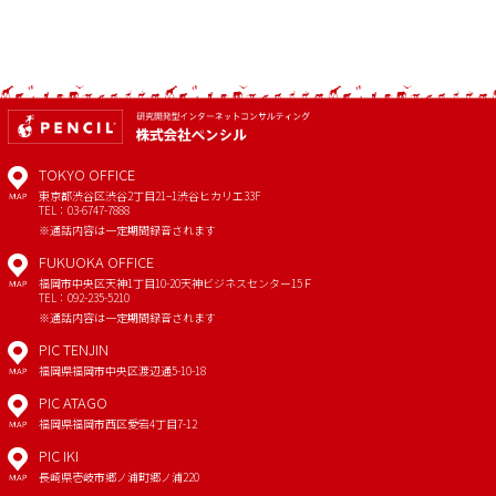
TOKYO OFFICE
東京都渋谷区渋谷2丁目21−1
渋谷ヒカリエ33F
MAP
TEL：03-6747-7888
※通話内容は一定期間録音されます
FUKUOKA OFFICE
福岡市中央区天神1丁目10-20
天神ビジネスセンター15Ｆ
MAP
TEL：092-235-5210
※通話内容は一定期間録音されます
PIC TENJIN
福岡県福岡市中央区渡辺通5-10-18
MAP
PIC ATAGO
福岡県福岡市西区愛宕4丁目7-12
MAP
PIC IKI
長崎県壱岐市郷ノ浦町郷ノ浦220
MAP