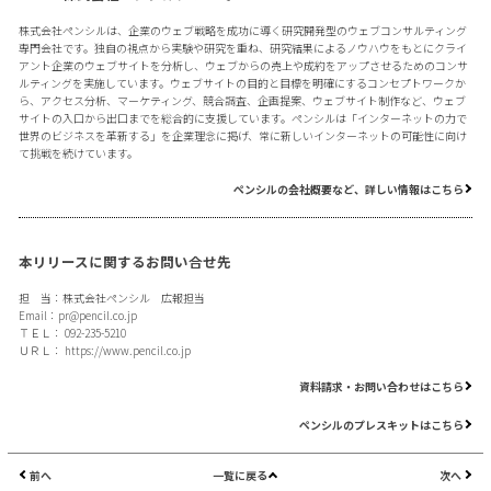
株式会社ペンシルは、企業のウェブ戦略を成功に導く研究開発型のウェブコンサルティング
専門会社です。独自の視点から実験や研究を重ね、研究結果によるノウハウをもとにクライ
アント企業のウェブサイトを分析し、ウェブからの売上や成約をアップさせるためのコンサ
ルティングを実施しています。ウェブサイトの目的と目標を明確にするコンセプトワークか
ら、アクセス分析、マーケティング、競合調査、企画提案、ウェブサイト制作など、ウェブ
サイトの入口から出口までを総合的に支援しています。ペンシルは「インターネットの力で
世界のビジネスを革新する」を企業理念に掲げ、常に新しいインターネットの可能性に向け
て挑戦を続けています。
ペンシルの会社概要など、詳しい情報はこちら
本リリースに関するお問い合せ先
担 当：株式会社ペンシル 広報担当
Email：
pr@pencil.co.jp
ＴＥＬ： 092-235-5210
ＵＲＬ：
https://www.pencil.co.jp
資料請求・お問い合わせはこちら
ペンシルのプレスキットはこちら
前へ
一覧に戻る
次へ