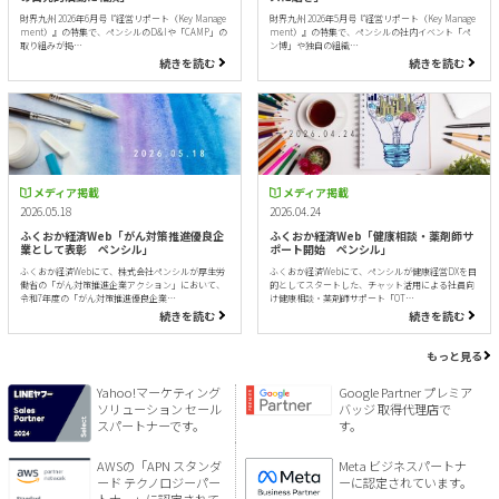
財界九州 2026年6月号『経営リポート（Key Manage
財界九州 2026年5月号『経営リポート（Key Manage
ment）』の特集で、ペンシルのD&Iや「CAMP」の
ment）』の特集で、ペンシルの社内イベント「ペ
取り組みが掲…
ン博」や独自の組織…
続きを読む
続きを読む
メディア掲載
メディア掲載
2026.05.18
2026.04.24
ふくおか経済Web「がん対策推進優良企
ふくおか経済Web「健康相談・薬剤師サ
業として表彰 ペンシル」
ポート開始 ペンシル」
ふくおか経済Webにて、株式会社ペンシルが厚生労
ふくおか経済Webにて、ペンシルが健康経営DXを目
働省の「がん対策推進企業アクション」において、
的としてスタートした、チャット活用による社員向
令和7年度の「がん対策推進優良企業…
け健康相談・薬剤師サポート「OT…
続きを読む
続きを読む
もっと見る
Yahoo!マーケティング
Google Partner プレミア
ソリューション セール
バッジ 取得代理店で
スパートナーです。
す。
AWSの「APN スタンダ
Meta ビジネスパートナ
ード テクノロジーパー
ーに認定されています。