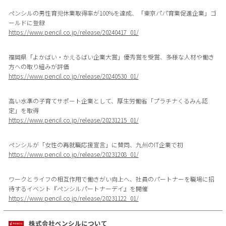
ペンシルの男性育児休業取得率が100%を達成、「東京パパ育業促進企業」ゴ
ールドに登録
https://www.pencil.co.jp/release/20240417_01/
福岡県「よかばい・かえるばい企業大賞」優秀賞を受賞、多様な人材や働き
方への取り組みが評価
https://www.pencil.co.jp/release/20240530_01/
高い水準の子育てサポート企業として、厚生労働省「プラチナくるみん認
定」を取得
https://www.pencil.co.jp/release/20231215_01/
ペンシルが「女性の再就職応援宣言」に賛同、九州のIT企業で初
https://www.pencil.co.jp/release/20231208_01/
ワークとライフの相互作用で働きがい向上へ、社員のパートナーを職場に招
待するイベント『ペンシルパートナーデイ』を開催
https://www.pencil.co.jp/release/20231122_01/
株式会社ペンシルについて