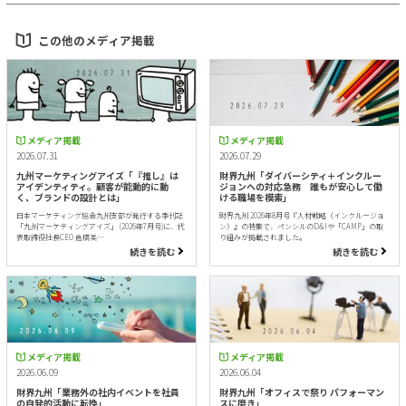
この他のメディア掲載
メディア掲載
メディア掲載
2026.07.31
2026.07.29
九州マーケティングアイズ「『推し』は
財界九州「ダイバーシティ＋インクルー
アイデンティティ。顧客が能動的に動
ジョンへの対応急務 誰もが安心して働
く、ブランドの設計とは」
ける職場を模索」
日本マーケティング協会九州支部が発行する季刊誌
財界九州 2026年8月号『人材戦略（インクルージョ
「九州マーケティングアイズ」 (2026年7月号)に、代
ン）』の特集で、ペンシルのD&Iや「CAMP」の取
表取締役社長CEO 倉橋美…
り組みが掲載されました。
続きを読む
続きを読む
メディア掲載
メディア掲載
2026.06.09
2026.06.04
財界九州「業務外の社内イベントを社員
財界九州「オフィスで祭り パフォーマン
の自発的活動に転換」
スに磨き」