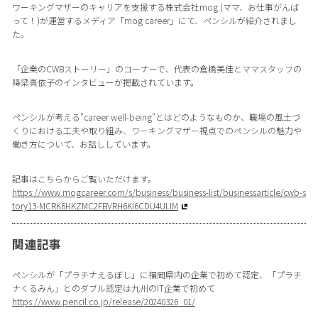
ワーキングマザーのキャリアを支援する株式会社mog (ママ、お仕事がんば
って！)が運営するメディア「mog career」にて、ペンシルが紹介されまし
た。
「企業のCWBストーリー」のコーナーで、代表の倉橋美佳とママスタッフの
降梁真依子のインタビューが掲載されています。
ペンシルが考える"career well-being"とはどのようなものか、職場の風土づ
くりにおける工夫や取り組み、ワーキングマザー視点でのペンシルの魅力や
働き方について、お話ししています。
記事はこちらからご覧いただけます。
https://www.mogcareer.com/s/business/business-list/businessarticle/cwb-s
tory13-MCRK6HKZMC2FBVRH6KI6CDU4ULIM
関連記事
ペンシルが「プラチナえるぼし」に福岡県内の企業で初めて認定、「プラチ
ナくるみん」とのダブル認定は九州のIT企業で初めて
https://www.pencil.co.jp/release/20240326_01/