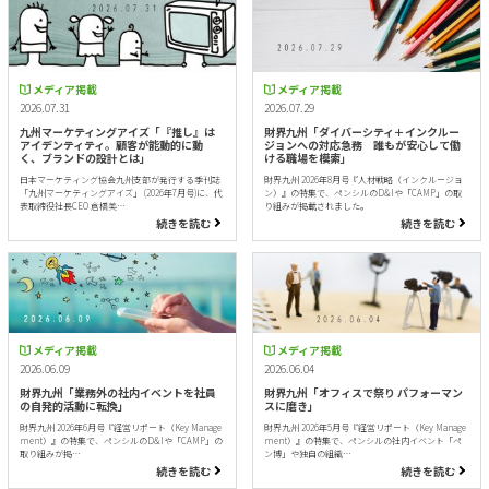
メディア掲載
メディア掲載
2026.07.31
2026.07.29
九州マーケティングアイズ「『推し』は
財界九州「ダイバーシティ＋インクルー
アイデンティティ。顧客が能動的に動
ジョンへの対応急務 誰もが安心して働
く、ブランドの設計とは」
ける職場を模索」
日本マーケティング協会九州支部が発行する季刊誌
財界九州 2026年8月号『人材戦略（インクルージョ
「九州マーケティングアイズ」 (2026年7月号)に、代
ン）』の特集で、ペンシルのD&Iや「CAMP」の取
表取締役社長CEO 倉橋美…
り組みが掲載されました。
続きを読む
続きを読む
メディア掲載
メディア掲載
2026.06.09
2026.06.04
財界九州「業務外の社内イベントを社員
財界九州「オフィスで祭り パフォーマン
の自発的活動に転換」
スに磨き」
財界九州 2026年6月号『経営リポート（Key Manage
財界九州 2026年5月号『経営リポート（Key Manage
ment）』の特集で、ペンシルのD&Iや「CAMP」の
ment）』の特集で、ペンシルの社内イベント「ペ
取り組みが掲…
ン博」や独自の組織…
続きを読む
続きを読む