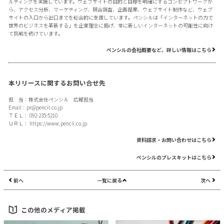
ルティングを実施しています。ウェブサイトの目的と目標を明確にするコンセプトワークか
ら、アクセス分析、マーケティング、競合調査、企画提案、ウェブサイト制作など、ウェブ
サイトの入口から出口までを総合的に支援しています。ペンシルは「インターネットの力で
世界のビジネスを革新する」を企業理念に掲げ、常に新しいインターネットの可能性に向け
て挑戦を続けています。
ペンシルの会社概要など、詳しい情報はこちら
本リリースに関するお問い合せ先
担 当：株式会社ペンシル 広報担当
Email：
pr@pencil.co.jp
ＴＥＬ： 092-235-5210
ＵＲＬ：
https://www.pencil.co.jp
資料請求・お問い合わせはこちら
ペンシルのプレスキットはこちら
前へ
一覧に戻る
次へ
この他のメディア掲載