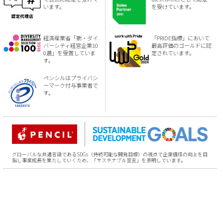
います。
を受けています。
経済産業省「新・ダイ
「PRIDE指標」において
バーシティ経営企業10
最高評価のゴールドに認
0選」を受賞していま
定されています。
す。
ペンシルはプライバシ
ーマーク付与事業者で
す。
グローバルな共通言語であるSDGs（持続可能な開発目標）の視点で企業価値の向上を目
指し事業成長を果たしていくため、「サステナブル宣言」を表明しています。