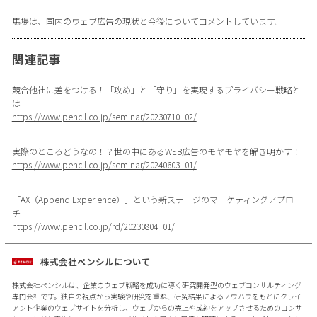
馬場は、国内のウェブ広告の現状と今後についてコメントしています。
関連記事
競合他社に差をつける！「攻め」と「守り」を実現するプライバシー戦略と
は
https://www.pencil.co.jp/seminar/20230710_02/
実際のところどうなの！？世の中にあるWEB広告のモヤモヤを解き明かす！
https://www.pencil.co.jp/seminar/20240603_01/
「AX（Append Experience）」という新ステージのマーケティングアプロー
チ
https://www.pencil.co.jp/rd/20230804_01/
株式会社ペンシルについて
株式会社ペンシルは、企業のウェブ戦略を成功に導く研究開発型のウェブコンサルティング
専門会社です。独自の視点から実験や研究を重ね、研究結果によるノウハウをもとにクライ
アント企業のウェブサイトを分析し、ウェブからの売上や成約をアップさせるためのコンサ