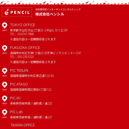
TOKYO OFFICE
東京都渋谷区渋谷2丁目21−1
渋谷ヒカリエ33F
MAP
TEL：03-6747-7888
※通話内容は一定期間録音されます
FUKUOKA OFFICE
福岡市中央区天神1丁目10-20
天神ビジネスセンター15Ｆ
MAP
TEL：092-235-5210
※通話内容は一定期間録音されます
PIC TENJIN
福岡県福岡市中央区渡辺通5-10-18
MAP
PIC ATAGO
福岡県福岡市西区愛宕4丁目7-12
MAP
PIC IKI
長崎県壱岐市郷ノ浦町郷ノ浦220
MAP
PIC Lab.
長崎県壱岐市郷ノ浦町郷ノ浦227
MAP
TAIWAN OFFICE