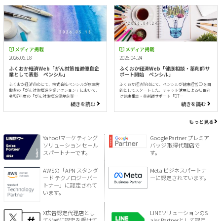
メディア掲載
メディア掲載
2026.05.18
2026.04.24
ふくおか経済Web「がん対策推進優良企
ふくおか経済Web「健康相談・薬剤師サ
業として表彰 ペンシル」
ポート開始 ペンシル」
ふくおか経済Webにて、株式会社ペンシルが厚生労
ふくおか経済Webにて、ペンシルが健康経営DXを目
働省の「がん対策推進企業アクション」において、
的としてスタートした、チャット活用による社員向
令和7年度の「がん対策推進優良企業…
け健康相談・薬剤師サポート「OT…
続きを読む
続きを読む
もっと見る
Yahoo!マーケティング
Google Partner プレミア
ソリューション セール
バッジ 取得代理店で
スパートナーです。
す。
AWSの「APN スタンダ
Meta ビジネスパートナ
ード テクノロジーパー
ーに認定されています。
トナー」に認定されて
います。
X広告認定代理店とし
LINEソリューションのS
て公式に認定を受けて
ales Partnerとして認定