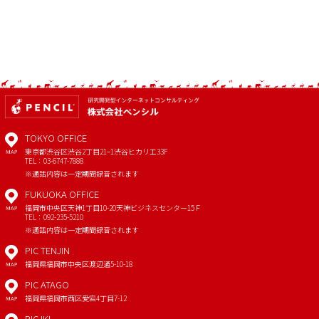
TOKYO OFFICE
東京都渋谷区渋谷2丁目21−1
渋谷ヒカリエ33F
MAP
TEL：03-6747-7888
※通話内容は一定期間録音されます
FUKUOKA OFFICE
福岡市中央区天神1丁目10-20
天神ビジネスセンター15Ｆ
MAP
TEL：092-235-5210
※通話内容は一定期間録音されます
PIC TENJIN
福岡県福岡市中央区渡辺通5-10-18
MAP
PIC ATAGO
福岡県福岡市西区愛宕4丁目7-12
MAP
PIC IKI