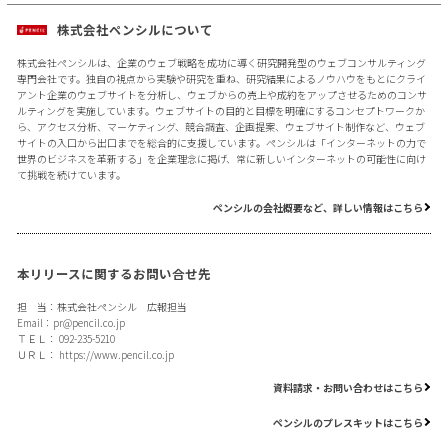
株式会社ペンシルについて
株式会社ペンシルは、企業のウェブ戦略を成功に導く研究開発型のウェブコンサルティング
専門会社です。独自の視点から実験や研究を重ね、研究結果によるノウハウをもとにクライ
アント企業のウェブサイトを分析し、ウェブからの売上や成約をアップさせるためのコンサ
ルティングを実施しています。ウェブサイトの目的と目標を明確にするコンセプトワークか
ら、アクセス分析、マーケティング、競合調査、企画提案、ウェブサイト制作など、ウェブ
サイトの入口から出口までを総合的に支援しています。ペンシルは「インターネットの力で
世界のビジネスを革新する」を企業理念に掲げ、常に新しいインターネットの可能性に向け
て挑戦を続けています。
ペンシルの会社概要など、詳しい情報はこちら
本リリースに関するお問い合せ先
担 当：株式会社ペンシル 広報担当
Email：
pr@pencil.co.jp
ＴＥＬ： 092-235-5210
ＵＲＬ：
https://www.pencil.co.jp
資料請求・お問い合わせはこちら
ペンシルのプレスキットはこちら