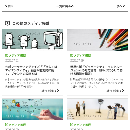
前へ
一覧に戻る
次へ
この他のメディア掲載
メディア掲載
メディア掲載
2026.07.31
2026.07.29
九州マーケティングアイズ「『推し』は
財界九州「ダイバーシティ＋インクルー
アイデンティティ。顧客が能動的に動
ジョンへの対応急務 誰もが安心して働
く、ブランドの設計とは」
ける職場を模索」
日本マーケティング協会九州支部が発行する季刊誌
財界九州 2026年8月号『人材戦略（インクルージョ
「九州マーケティングアイズ」 (2026年7月号)に、代
ン）』の特集で、ペンシルのD&Iや「CAMP」の取
表取締役社長CEO 倉橋美…
り組みが掲載されました。
続きを読む
続きを読む
メディア掲載
メディア掲載
2026.06.09
2026.06.04