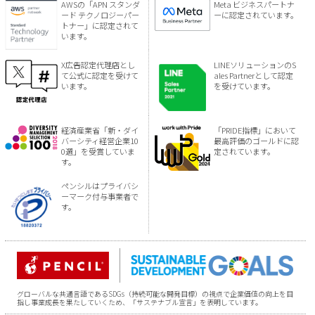
AWSの「APN スタンダ
Meta ビジネスパートナ
ード テクノロジーパー
ーに認定されています。
トナー」に認定されて
います。
X広告認定代理店とし
LINEソリューションのS
て公式に認定を受けて
ales Partnerとして認定
います。
を受けています。
経済産業省「新・ダイ
「PRIDE指標」において
バーシティ経営企業10
最高評価のゴールドに認
0選」を受賞していま
定されています。
す。
ペンシルはプライバシ
ーマーク付与事業者で
す。
グローバルな共通言語であるSDGs（持続可能な開発目標）の視点で企業価値の向上を目
指し事業成長を果たしていくため、「サステナブル宣言」を表明しています。