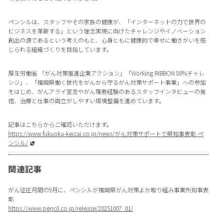
ペンシルは、スタッフやその家族の健康が、「インターネットの力で世界の
ビジネスを革新する」という理念実現に向けたチャレンジやイノベーション
創出の源であるという考えのもと、心身ともに健康的で幸せに働きがいを感
じられる組織づくりを目指しています。
厚生労働省 「がん対策推進企業アクション」「Working RIBBON 80%チャレ
ンジ」、「福岡県働く世代をがんから守るがん対策サポート事業」への参加
をはじめ、がんアライ宣言やがん罹患経験のあるスタッフインタビューの発
信、治療と仕事の両立がしやすい環境整備を進めています。
記事はこちらからご確認いただけます。
https://www.fukuoka-keizai.co.jp/news/がん対策サポートで県知事表彰 ペ
ンシル/
関連記事
がん征圧月間の9月に、ペンシルが福岡県がん対策よか取り組み事業所知事表
彰
https://www.pencil.co.jp/release/20251007_01/