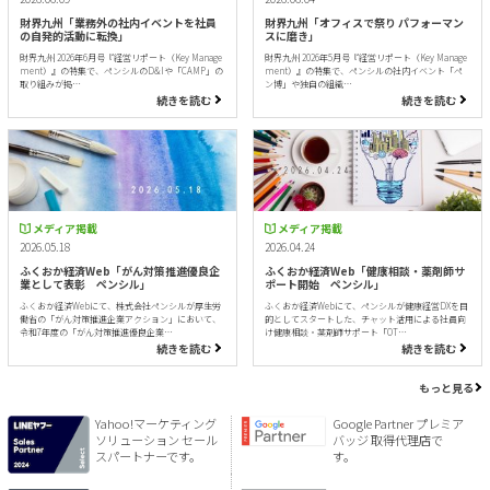
財界九州「業務外の社内イベントを社員
財界九州「オフィスで祭り パフォーマン
の自発的活動に転換」
スに磨き」
財界九州 2026年6月号『経営リポート（Key Manage
財界九州 2026年5月号『経営リポート（Key Manage
ment）』の特集で、ペンシルのD&Iや「CAMP」の
ment）』の特集で、ペンシルの社内イベント「ペ
取り組みが掲…
ン博」や独自の組織…
続きを読む
続きを読む
メディア掲載
メディア掲載
2026.05.18
2026.04.24
ふくおか経済Web「がん対策推進優良企
ふくおか経済Web「健康相談・薬剤師サ
業として表彰 ペンシル」
ポート開始 ペンシル」
ふくおか経済Webにて、株式会社ペンシルが厚生労
ふくおか経済Webにて、ペンシルが健康経営DXを目
働省の「がん対策推進企業アクション」において、
的としてスタートした、チャット活用による社員向
令和7年度の「がん対策推進優良企業…
け健康相談・薬剤師サポート「OT…
続きを読む
続きを読む
もっと見る
Yahoo!マーケティング
Google Partner プレミア
ソリューション セール
バッジ 取得代理店で
スパートナーです。
す。