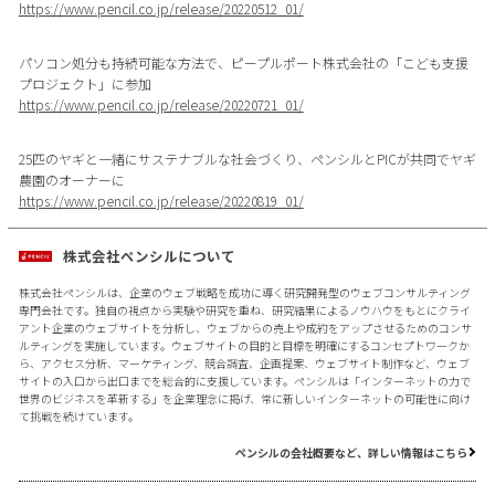
https://www.pencil.co.jp/release/20220512_01/
パソコン処分も持続可能な方法で、ピープルポート株式会社の「こども支援
プロジェクト」に参加
https://www.pencil.co.jp/release/20220721_01/
25匹のヤギと一緒にサステナブルな社会づくり、ペンシルとPICが共同でヤギ
農園のオーナーに
https://www.pencil.co.jp/release/20220819_01/
株式会社ペンシルについて
株式会社ペンシルは、企業のウェブ戦略を成功に導く研究開発型のウェブコンサルティング
専門会社です。独自の視点から実験や研究を重ね、研究結果によるノウハウをもとにクライ
アント企業のウェブサイトを分析し、ウェブからの売上や成約をアップさせるためのコンサ
ルティングを実施しています。ウェブサイトの目的と目標を明確にするコンセプトワークか
ら、アクセス分析、マーケティング、競合調査、企画提案、ウェブサイト制作など、ウェブ
サイトの入口から出口までを総合的に支援しています。ペンシルは「インターネットの力で
世界のビジネスを革新する」を企業理念に掲げ、常に新しいインターネットの可能性に向け
て挑戦を続けています。
ペンシルの会社概要など、詳しい情報はこちら