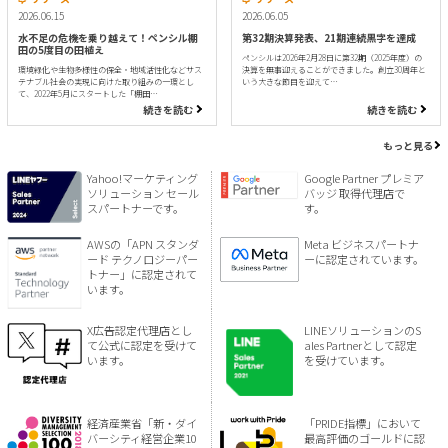
2026.06.15
2026.06.05
水不足の危機を乗り越えて！ペンシル棚
第32期決算発表、21期連続黒字を達成
田の5度目の田植え
ペンシルは2026年2月28日に第32期（2025年度）の
環境緑化や生物多様性の保全・地域活性化などサス
決算を無事迎えることができました。創立30周年と
テナブル社会の実現に向けた取り組みの一環とし
いう大きな節目を迎えて…
て、2022年5月にスタートした「棚田…
続きを読む
続きを読む
もっと見る
Yahoo!マーケティング
Google Partner プレミア
ソリューション セール
バッジ 取得代理店で
スパートナーです。
す。
AWSの「APN スタンダ
Meta ビジネスパートナ
ード テクノロジーパー
ーに認定されています。
トナー」に認定されて
います。
X広告認定代理店とし
LINEソリューションのS
て公式に認定を受けて
ales Partnerとして認定
います。
を受けています。
経済産業省「新・ダイ
「PRIDE指標」において
バーシティ経営企業10
最高評価のゴールドに認