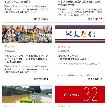
イスクリーム」が始動！
ーネット通販やAI活用に対するシニアの
意識調査を実施
研究開発型ウェブコンサルティング事業を展開する
株式会社ペンシル（本社：福岡市中央区、代表取締
研究開発型ウェブコンサルティング事業を展開する
役社長CEO：倉橋美佳、以下：ペンシ…
株式会社ペンシル（所在地：福岡市中央区、代表取
締役社長CEO：倉橋美佳、以下：ペン…
続きを読む
続きを読む
リリース
リリース
2026.08.05
2026.06.24
ペンシルファミリーデイ10周年！ワーク
博多ぺんたく2026
ライフインテグレーションの実践が創る
〜未来に向けてReboot！〜
IT企業の原風景
ペンシルは今年も「博多ぺんたく」を開催します！
研究開発型ウェブコンサルティング事業を展開する
株式会社ペンシル（本社：福岡市中央区、代表取締
役社長CEO：倉橋美佳、以下：ペンシ…
変わり続ける時代の中で、より一層W…
続きを読む
続きを読む
リリース
リリース