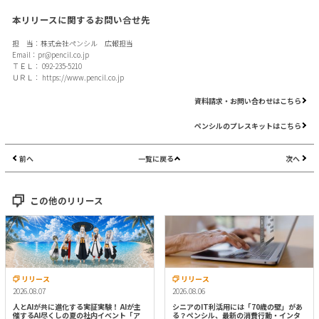
本リリースに関するお問い合せ先
担 当：株式会社ペンシル 広報担当
Email：
pr@pencil.co.jp
ＴＥＬ： 092-235-5210
ＵＲＬ：
https://www.pencil.co.jp
資料請求・お問い合わせはこちら
ペンシルのプレスキットはこちら
前へ
一覧に戻る
次へ
この他のリリース
リリース
リリース
2026.08.07
2026.08.06
人とAIが共に進化する実証実験！ AIが主
シニアのIT利活用には「70歳の壁」があ
催するAI尽くしの夏の社内イベント「ア
る？ペンシル、最新の消費行動・インタ