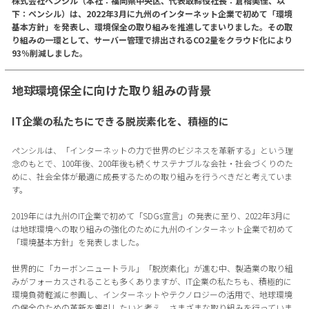
株式会社ペンシル（本社：福岡県中央区、代表取締役社長：倉橋美佳、以
下：ペンシル）は、2022年3月に九州のインターネット企業で初めて「環境
基本方針」を発表し、環境保全の取り組みを推進してまいりました。その取
り組みの一環として、サーバー管理で排出されるCO2量をクラウド化により
93％削減しました。
地球環境保全に向けた取り組みの背景
IT企業の私たちにできる脱炭素化を、積極的に
ペンシルは、「インターネットの力で世界のビジネスを革新する」という理
念のもとで、100年後、200年後も続くサステナブルな会社・社会づくりのた
めに、社会全体が最適に成長するための取り組みを行うべきだと考えていま
す。
2019年には九州のIT企業で初めて「SDGs宣言」の発表に至り、2022年3月に
は地球環境への取り組みの強化のために九州のインターネット企業で初めて
「環境基本方針」を発表しました。
世界的に「カーボンニュートラル」「脱炭素化」が進む中、製造業の取り組
みがフォーカスされることも多くありますが、IT企業の私たちも、積極的に
環境負荷軽減に参画し、インターネットやテクノロジーの活用で、地球環境
の保全のための革新を牽引したいと考え、さまざまな取り組みを行っていま