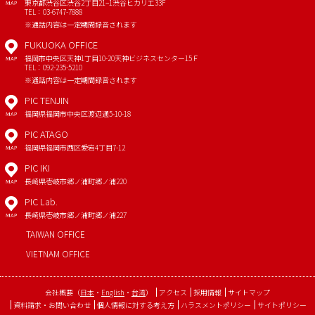
東京都渋谷区渋谷2丁目21−1
渋谷ヒカリエ33F
MAP
TEL：03-6747-7888
※通話内容は一定期間録音されます
FUKUOKA OFFICE
福岡市中央区天神1丁目10-20
天神ビジネスセンター15Ｆ
MAP
TEL：092-235-5210
※通話内容は一定期間録音されます
PIC TENJIN
福岡県福岡市中央区渡辺通5-10-18
MAP
PIC ATAGO
福岡県福岡市西区愛宕4丁目7-12
MAP
PIC IKI
長崎県壱岐市郷ノ浦町郷ノ浦220
MAP
PIC Lab.
長崎県壱岐市郷ノ浦町郷ノ浦227
MAP
TAIWAN OFFICE
VIETNAM OFFICE
会社概要
（
日本
・
English
・
台湾
）
アクセス
採用情報
サイトマップ
資料請求・お問い合わせ
個人情報に対する考え方
ハラスメントポリシー
サイトポリシー