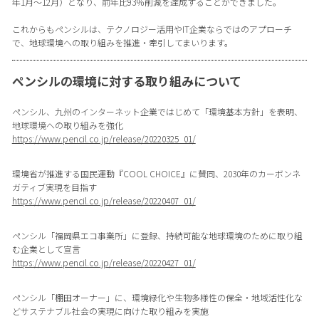
年1月〜12月）となり、前年比93％削減を達成することができました。
これからもペンシルは、テクノロジー活用やIT企業ならではのアプローチ
で、地球環境への取り組みを推進・牽引してまいります。
ペンシルの環境に対する取り組みについて
ペンシル、九州のインターネット企業ではじめて「環境基本方針」を表明、
地球環境への取り組みを強化
https://www.pencil.co.jp/release/20220325_01/
環境省が推進する国民運動『COOL CHOICE』に賛同、2030年のカーボンネ
ガティブ実現を目指す
https://www.pencil.co.jp/release/20220407_01/
ペンシル「福岡県エコ事業所」に登録、持続可能な地球環境のために取り組
む企業として宣言
https://www.pencil.co.jp/release/20220427_01/
ペンシル「棚田オーナー」に、環境緑化や生物多様性の保全・地域活性化な
どサステナブル社会の実現に向けた取り組みを実施