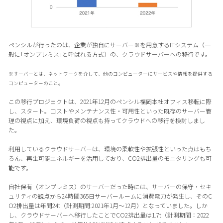
ペンシルが行ったのは、企業が独自にサーバー※を用意するITシステム（一
般に｢オンプレミス｣と呼ばれる方式）の、クラウドサーバーへの移行です。
※サーバーとは、ネットワークを介して、他のコンピューターにサービスや情報を提供する
コンピューターのこと。
この移行プロジェクトは、2021年12月のペンシル福岡本社オフィス移転に際
し、スタート。コストやメンテナンス性・可用性といった既存のサーバー管
理の視点に加え、環境負荷の視点も持ってクラウドへの移行を検討しまし
た。
利用しているクラウドサーバーは、環境の柔軟性や拡張性といった点はもち
ろん、再生可能エネルギーを活用しており、CO2排出量のモニタリングも可
能です。
自社保有（オンプレミス）のサーバーだった時には、サーバーの保守・セキ
ュリティの観点から24時間365日サーバールームに消費電力が発生し、そのC
O2排出量は年間24t（計測期間:2021年1月〜12月）となっていました。しか
し、クラウドサーバーへ移行したことでCO2排出量は1.7t（計測期間：2022