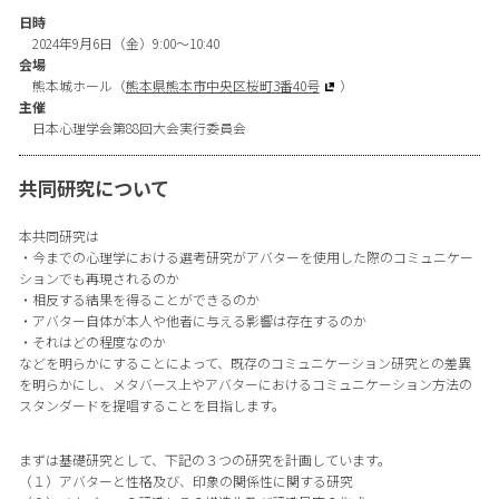
日時
2024年9月6日（金）9:00〜10:40
会場
熊本城ホール（
熊本県熊本市中央区桜町3番40号
）
主催
日本心理学会第88回大会実行委員会
共同研究について
本共同研究は
・今までの心理学における選考研究がアバターを使用した際のコミュニケー
ションでも再現されるのか
・相反する結果を得ることができるのか
・アバター自体が本人や他者に与える影響は存在するのか
・それはどの程度なのか
などを明らかにすることによって、既存のコミュニケーション研究との差異
を明らかにし、メタバース上やアバターにおけるコミュニケーション方法の
スタンダードを提唱することを目指します。
まずは基礎研究として、下記の３つの研究を計画しています。
（１）アバターと性格及び、印象の関係性に関する研究