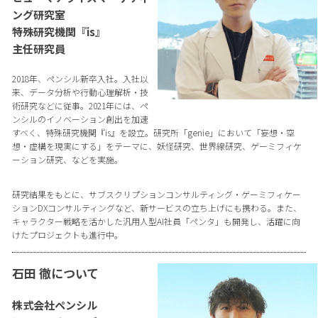
ング研究室
特殊研究機関『is』
主任研究員
2018年、ペンシル新卒入社。入社以
来、データ分析や行動心理解析・技
術研究などに従事。2021年には、ペ
ンシルのイノベーション創出を加速
すべく、特殊研究機関『is』を設立。研究所「genie」において「妄想・空
想・虚構を現実にする」をテーマに、妖怪研究、世界線研究、ゲーミフィケ
ーション研究、などを実施。
研究結果をもとに、サブスクリプションコンサルティング・ゲーミフィケー
ションDXコンサルティングなど、新サービスの立ち上げにも携わる。また、
キャラクター戦略を活かした汎用人型AI社員「ペンタ」も開発し、活躍に向
けたプロジェクトも進行中。
石田 徹について
株式会社ペンシル