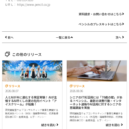
ＵＲＬ：
https://www.pencil.co.jp
資料請求・お問い合わせはこちら
ペンシルのプレスキットはこちら
前へ
一覧に戻る
次へ
この他のリリース
リリース
リリース
2026.08.07
2026.08.06
人とAIが共に進化する実証実験！ AIが主
シニアのIT利活用には「70歳の壁」があ
催するAI尽くしの夏の社内イベント「ア
る？ペンシル、最新の消費行動・インタ
イスクリーム」が始動！
ーネット通販やAI活用に対するシニアの
意識調査を実施
研究開発型ウェブコンサルティング事業を展開する
株式会社ペンシル（本社：福岡市中央区、代表取締
研究開発型ウェブコンサルティング事業を展開する
役社長CEO：倉橋美佳、以下：ペンシ…
株式会社ペンシル（所在地：福岡市中央区、代表取
締役社長CEO：倉橋美佳、以下：ペン…
続きを読む
続きを読む