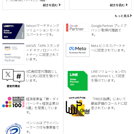
て、2022年5月にスタートした「棚田…
続きを読む
続きを読む
もっと見る
Yahoo!マーケティング
Google Partner プレミア
ソリューション セール
バッジ 取得代理店で
スパートナーです。
す。
AWSの「APN スタンダ
Meta ビジネスパートナ
ード テクノロジーパー
ーに認定されています。
トナー」に認定されて
います。
X広告認定代理店とし
LINEソリューションのS
て公式に認定を受けて
ales Partnerとして認定
います。
を受けています。
経済産業省「新・ダイ
「PRIDE指標」において
バーシティ経営企業10
最高評価のゴールドに認
0選」を受賞していま
定されています。
す。
ペンシルはプライバシ
ーマーク付与事業者で
す。