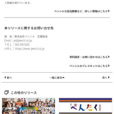
て挑戦を続けています。
ペンシルの会社概要など、詳しい情報はこちら
本リリースに関するお問い合せ先
担 当：株式会社ペンシル 広報担当
Email：
pr@pencil.co.jp
ＴＥＬ： 092-235-5210
ＵＲＬ：
https://www.pencil.co.jp
資料請求・お問い合わせはこちら
ペンシルのプレスキットはこちら
前へ
一覧に戻る
次へ
この他のリリース