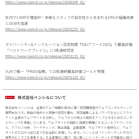
https://www.pencil.co.jp/release/20260109_01/
社内でCAMPが増加中！多様なスタッフの自主性から生まれるERGが組織成長
とDEIBを加速
https://www.pencil.co.jp/release/20251225_01/
ダイバーシティ&インクルージョン認定制度『D&Iアワード2025』で最高評価
「ベストワークプレイス」に5年連続認定
https://www.pencil.co.jp/release/20251215_01/
九州で唯一「PRIDE指標」で10年連続最高評価ゴールド受賞
https://www.pencil.co.jp/release/20251126_01/
株式会社ペンシルについて
株式会社ペンシルは、企業のウェブ戦略を成功に導く研究開発型のウェブコンサルティング
専門会社です。独自の視点から実験や研究を重ね、研究結果によるノウハウをもとにクライ
アント企業のウェブサイトを分析し、ウェブからの売上や成約をアップさせるためのコンサ
ルティングを実施しています。ウェブサイトの目的と目標を明確にするコンセプトワークか
ら、アクセス分析、マーケティング、競合調査、企画提案、ウェブサイト制作など、ウェブ
サイトの入口から出口までを総合的に支援しています。ペンシルは「インターネットの力で
世界のビジネスを革新する」を企業理念に掲げ、常に新しいインターネットの可能性に向け