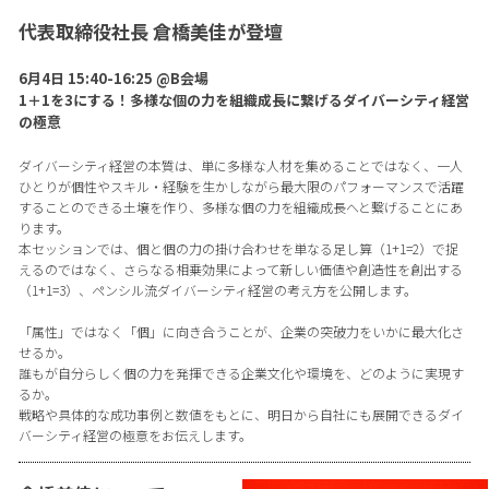
代表取締役社長 倉橋美佳が登壇
6月4日 15:40-16:25 @B会場
1＋1を3にする！多様な個の力を組織成長に繋げるダイバーシティ経営
の極意
ダイバーシティ経営の本質は、単に多様な人材を集めることではなく、一人
ひとりが個性やスキル・経験を生かしながら最大限のパフォーマンスで活躍
することのできる土壌を作り、多様な個の力を組織成長へと繋げることにあ
ります。
本セッションでは、個と個の力の掛け合わせを単なる足し算（1+1=2）で捉
えるのではなく、さらなる相乗効果によって新しい価値や創造性を創出する
（1+1=3）、ペンシル流ダイバーシティ経営の考え方を公開します。
「属性」ではなく「個」に向き合うことが、企業の突破力をいかに最大化さ
せるか。
誰もが自分らしく個の力を発揮できる企業文化や環境を、どのように実現す
るか。
戦略や具体的な成功事例と数値をもとに、明日から自社にも展開できるダイ
バーシティ経営の極意をお伝えします。