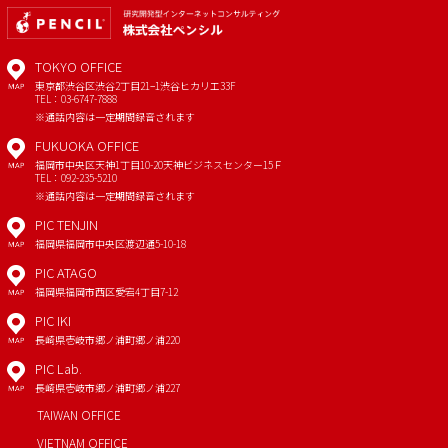
TOKYO OFFICE
東京都渋谷区渋谷2丁目21−1
渋谷ヒカリエ33F
MAP
TEL：03-6747-7888
※通話内容は一定期間録音されます
FUKUOKA OFFICE
福岡市中央区天神1丁目10-20
天神ビジネスセンター15Ｆ
MAP
TEL：092-235-5210
※通話内容は一定期間録音されます
PIC TENJIN
福岡県福岡市中央区渡辺通5-10-18
MAP
PIC ATAGO
福岡県福岡市西区愛宕4丁目7-12
MAP
PIC IKI
長崎県壱岐市郷ノ浦町郷ノ浦220
MAP
PIC Lab.
長崎県壱岐市郷ノ浦町郷ノ浦227
MAP
TAIWAN OFFICE
VIETNAM OFFICE