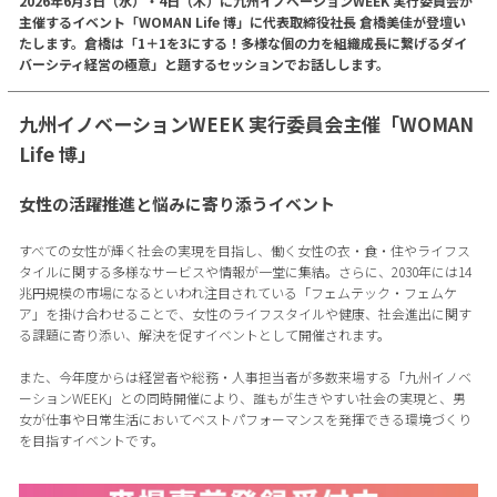
2026年6月3日（水）・4日（木）に九州イノベーションWEEK 実行委員会が
主催するイベント「WOMAN Life 博」に代表取締役社長 倉橋美佳が登壇い
たします。倉橋は「1＋1を3にする！多様な個の力を組織成長に繋げるダイ
バーシティ経営の極意」と題するセッションでお話しします。
九州イノベーションWEEK 実行委員会主催「WOMAN
Life 博」
女性の活躍推進と悩みに寄り添うイベント
すべての女性が輝く社会の実現を目指し、働く女性の衣・食・住やライフス
タイルに関する多様なサービスや情報が一堂に集結。さらに、2030年には14
兆円規模の市場になるといわれ注目されている「フェムテック・フェムケ
ア」を掛け合わせることで、女性のライフスタイルや健康、社会進出に関す
る課題に寄り添い、解決を促すイベントとして開催されます。
また、今年度からは経営者や総務・人事担当者が多数来場する「九州イノベ
ーションWEEK」との同時開催により、誰もが生きやすい社会の実現と、男
女が仕事や日常生活においてベストパフォーマンスを発揮できる環境づくり
を目指すイベントです。