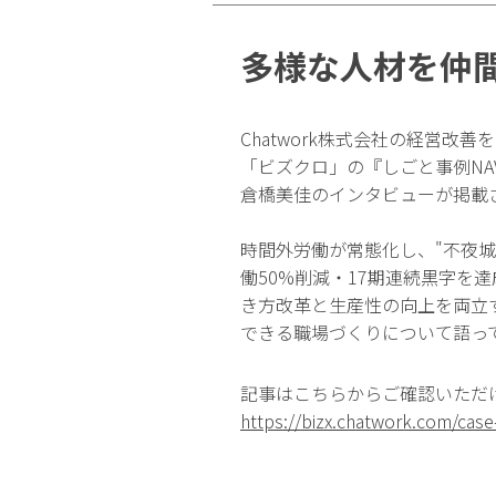
多様な人材を仲
Chatwork株式会社の経営改
「ビズクロ」の『しごと事例NA
倉橋美佳のインタビューが掲載
時間外労働が常態化し、"不夜城
働50%削減・17期連続黒字を
き方改革と生産性の向上を両立
できる職場づくりについて語っ
記事はこちらからご確認いただ
https://bizx.chatwork.com/case-