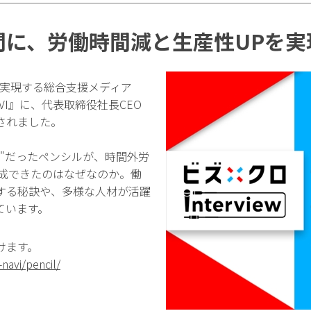
間に、労働時間減と生産性UPを実
善を実現する総合支援メディア
VI』に、代表取締役社長CEO
されました。
"だったペンシルが、時間外労
達成できたのはなぜなのか。働
する秘訣や、多様な人材が活躍
ています。
けます。
navi/pencil/