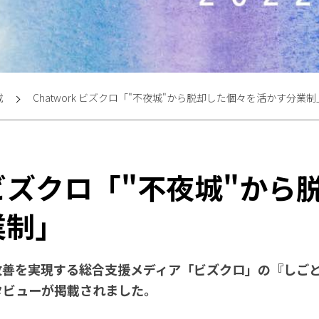
載
Chatwork ビズクロ「"不夜城"から脱却した個々を活かす分業制
k ビズクロ「"不夜城"か
業制」
営改善を実現する総合支援メディア「ビズクロ」の『しごと
タビューが掲載されました。