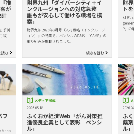
「『推
財界九州「ダイバーシティ＋イ
財界
顧客が
ンクルージョンへの対応急務
トを
設計
誰もが安心して働ける職場を模
財界九州
索」
gem
P」の
る季刊
財界九州 2026年8月号『人材戦略（インクルージ
月号)
ョン）』の特集で、ペンシルのD&Iや「CAMP」の
取り組みが掲載されました。
を読む
続きを読む
メディア掲載
メ
2026.05.18
2026.04
パフ
ふくおか経済Web「がん対策推
ふく
進優良企業として表彰 ペンシ
薬剤
ル」
ル」
Mana