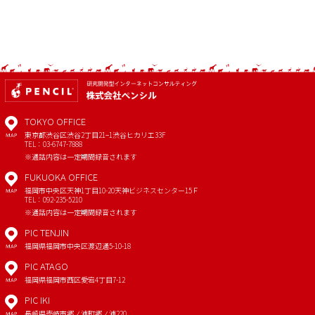
TOKYO OFFICE
東京都渋谷区渋谷2丁目21−1
渋谷ヒカリエ33F
MAP
TEL：03-6747-7888
※通話内容は一定期間録音されます
FUKUOKA OFFICE
福岡市中央区天神1丁目10-20
天神ビジネスセンター15Ｆ
MAP
TEL：092-235-5210
※通話内容は一定期間録音されます
PIC TENJIN
福岡県福岡市中央区渡辺通5-10-18
MAP
PIC ATAGO
福岡県福岡市西区愛宕4丁目7-12
MAP
PIC IKI
長崎県壱岐市郷ノ浦町郷ノ浦220