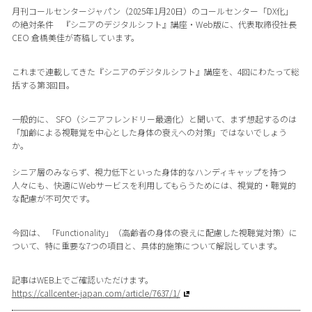
月刊コールセンタージャパン（2025年1月20日）のコールセンター「DX化」
の絶対条件 『シニアのデジタルシフト』講座・Web版に、代表取締役社長
CEO 倉橋美佳が寄稿しています。
これまで連載してきた『シニアのデジタルシフト』講座を、4回にわたって総
括する第3回目。
一般的に、 SFO（シニアフレンドリー最適化）と聞いて、まず想起するのは
「加齢による視聴覚を中心とした身体の衰えへの対策」ではないでしょう
か。
シニア層のみならず、視力低下といった身体的なハンディキャップを持つ
人々にも、快適にWebサービスを利用してもらうためには、視覚的・聴覚的
な配慮が不可欠です。
今回は、 「Functionality」（高齢者の身体の衰えに配慮した視聴覚対策）に
ついて、特に重要な7つの項目と、具体的施策について解説しています。
記事はWEB上でご確認いただけます。
https://callcenter-japan.com/article/7637/1/