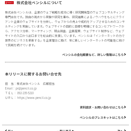
株式会社ペンシルについて
株式会社ペンシルは、企業のウェブ戦略を成功に導く研究開発型のウェブコンサルティング
専門会社です。独自の視点から実験や研究を重ね、研究結果によるノウハウをもとにクライ
アント企業のウェブサイトを分析し、ウェブからの売上や成約をアップさせるためのコンサ
ルティングを実施しています。ウェブサイトの目的と目標を明確にするコンセプトワークか
ら、アクセス分析、マーケティング、競合調査、企画提案、ウェブサイト制作など、ウェブ
サイトの入口から出口までを総合的に支援しています。ペンシルは「インターネットの力で
世界のビジネスを革新する」を企業理念に掲げ、常に新しいインターネットの可能性に向け
て挑戦を続けています。
ペンシルの会社概要など、詳しい情報はこちら
本リリースに関するお問い合せ先
担 当：株式会社ペンシル 広報担当
Email：
pr@pencil.co.jp
ＴＥＬ： 092-235-5210
ＵＲＬ：
https://www.pencil.co.jp
資料請求・お問い合わせはこちら
ペンシルのプレスキットはこちら
前へ
一覧に戻る
次へ