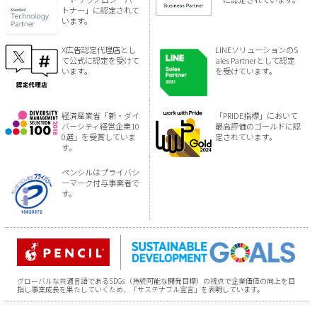
トナー」に認定されて
います。
X広告認定代理店とし
LINEソリューションのS
て公式に認定を受けて
ales Partnerとして認定
います。
を受けています。
経済産業省「新・ダイ
「PRIDE指標」において
バーシティ経営企業10
最高評価のゴールドに認
0選」を受賞していま
定されています。
す。
ペンシルはプライバシ
ーマーク付与事業者で
す。
グローバルな共通言語であるSDGs（持続可能な開発目標）の視点で企業価値の向上を目
指し事業成長を果たしていくため、「サステナブル宣言」を表明しています。