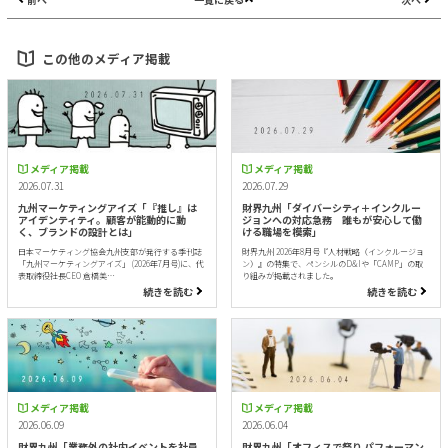
この他のメディア掲載
メディア掲載
メディア掲載
2026.07.31
2026.07.29
九州マーケティングアイズ「『推し』は
財界九州「ダイバーシティ＋インクルー
アイデンティティ。顧客が能動的に動
ジョンへの対応急務 誰もが安心して働
く、ブランドの設計とは」
ける職場を模索」
日本マーケティング協会九州支部が発行する季刊誌
財界九州 2026年8月号『人材戦略（インクルージョ
「九州マーケティングアイズ」 (2026年7月号)に、代
ン）』の特集で、ペンシルのD&Iや「CAMP」の取
表取締役社長CEO 倉橋美…
り組みが掲載されました。
続きを読む
続きを読む
メディア掲載
メディア掲載
2026.06.09
2026.06.04
財界九州「業務外の社内イベントを社員
財界九州「オフィスで祭り パフォーマン