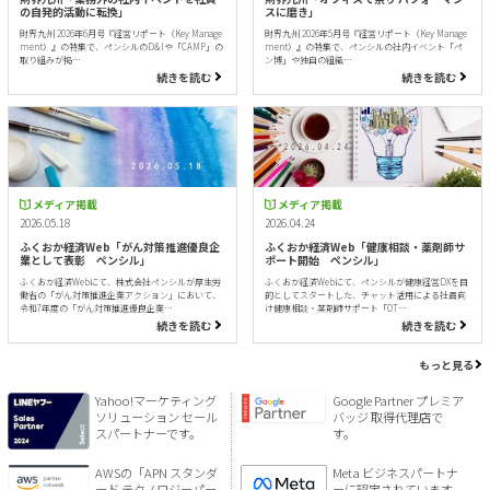
の自発的活動に転換」
スに磨き」
財界九州 2026年6月号『経営リポート（Key Manage
財界九州 2026年5月号『経営リポート（Key Manage
ment）』の特集で、ペンシルのD&Iや「CAMP」の
ment）』の特集で、ペンシルの社内イベント「ペ
取り組みが掲…
ン博」や独自の組織…
続きを読む
続きを読む
メディア掲載
メディア掲載
2026.05.18
2026.04.24
ふくおか経済Web「がん対策推進優良企
ふくおか経済Web「健康相談・薬剤師サ
業として表彰 ペンシル」
ポート開始 ペンシル」
ふくおか経済Webにて、株式会社ペンシルが厚生労
ふくおか経済Webにて、ペンシルが健康経営DXを目
働省の「がん対策推進企業アクション」において、
的としてスタートした、チャット活用による社員向
令和7年度の「がん対策推進優良企業…
け健康相談・薬剤師サポート「OT…
続きを読む
続きを読む
もっと見る
Yahoo!マーケティング
Google Partner プレミア
ソリューション セール
バッジ 取得代理店で
スパートナーです。
す。
AWSの「APN スタンダ
Meta ビジネスパートナ
ード テクノロジーパー
ーに認定されています。