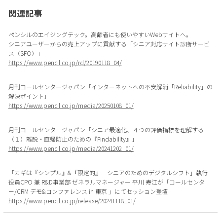
関連記事
ペンシルのエイジングテック。高齢者にも使いやすいWebサイトへ。
シニアユーザーからの売上アップに貢献する「シニア対応サイト診断サービ
ス（SFO）」
https://www.pencil.co.jp/rd/20190118_04/
月刊コールセンタージャパン「インターネットへの不安解消「Reliability」の
解決ポイント」
https://www.pencil.co.jp/media/20250108_01/
月刊コールセンタージャパン「シニア最適化、４つの評価指標を理解する
（１）離脱・直帰防止のための『Findability』」
https://www.pencil.co.jp/media/20241202_01/
「カギは『シンプル』&『限定的』 シニアのためのデジタルシフト」執行
役員CPO 兼 R&D事業部 ゼネラルマネージャー 平川 寿江が「コールセンタ
ー/CRM デモ&コンファレンス in 東京 」にてセッション登壇
https://www.pencil.co.jp/release/20241118_01/