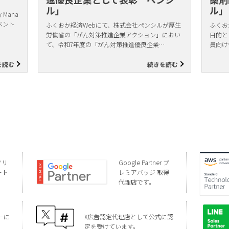
ル」
ル」
Mana
ベント
ふくおか経済Webにて、株式会社ペンシルが厚生
ふくお
労働省の「がん対策推進企業アクション」におい
目的と
て、令和7年度の「がん対策推進優良企業…
員向け
を読む
続きを読む
ソリ
Google Partner プ
ート
レミアバッジ 取得
代理店です。
ーに
X広告認定代理店として公式に認
定を受けています。