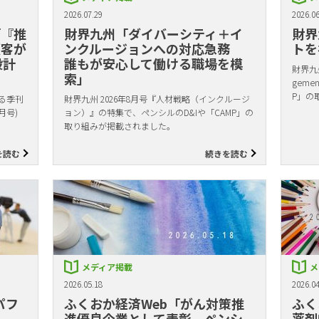
2026.07.29
2026.06
「『推
財界九州「ダイバーシティ＋イ
財界
顧客が
ンクルージョンへの対応急務
トを
設計
誰もが安心して働ける職場を模
財界九州
索」
gem
P」の
る季刊
財界九州 2026年8月号『人材戦略（インクルージ
月号)
ョン）』の特集で、ペンシルのD&Iや「CAMP」の
取り組みが掲載されました。
を読む
続きを読む
メディア掲載
メ
2026.05.18
2026.04
パフ
ふくおか経済Web「がん対策推
ふく
進優良企業として表彰 ペンシ
薬剤