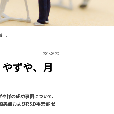
増に」
2018.08.23
 やずや、月
やずや様の成功事例について、
橋美佳およびR&D事業部 ゼ