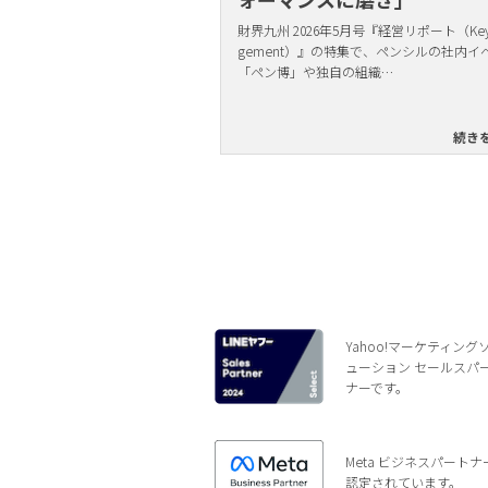
財界九州 2026年5月号『経営リポート（Key 
gement）』の特集で、ペンシルの社内イ
「ペン博」や独自の組織…
続き
Yahoo!マーケティング
ューション セールスパ
ナーです。
Meta ビジネスパートナ
認定されています。