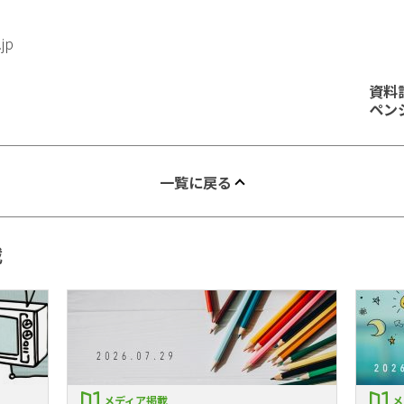
.jp
資料
ペン
一覧に戻る
載
メディア掲載
メ