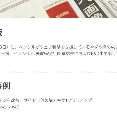
販
月23日）に、ペンシルがウェブ戦略を支援しているやずや様の
京子様、ペンシル 代表取締役社長 倉橋美佳およびR&D事業部 
。
事例
インを改善、サイト全体の購入率が1.2倍にアップ！
ss/yazuya/