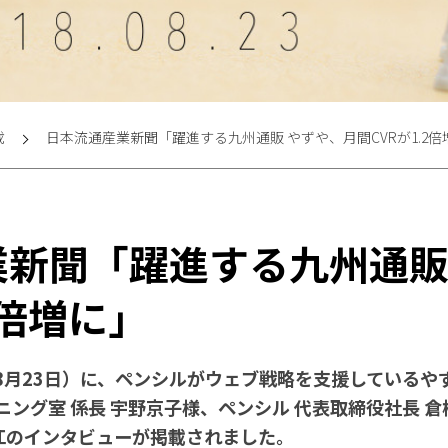
載
日本流通産業新聞「躍進する九州通販 やずや、月間CVRが1.2倍
業新聞「躍進する九州通販
2倍増に」
年8月23日）に、ペンシルがウェブ戦略を支援している
ニング室 係長 宇野京子様、ペンシル 代表取締役社長 倉
江のインタビューが掲載されました。