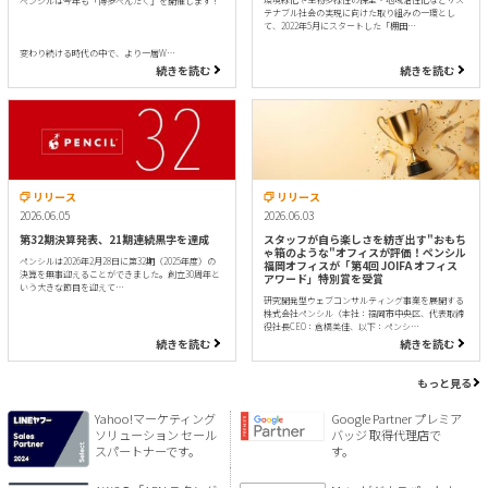
ペンシルは今年も「博多ぺんたく」を開催します！
テナブル社会の実現に向けた取り組みの一環とし
て、2022年5月にスタートした「棚田…
変わり続ける時代の中で、より一層W…
続きを読む
続きを読む
リリース
リリース
2026.06.05
2026.06.03
第32期決算発表、21期連続黒字を達成
スタッフが自ら楽しさを紡ぎ出す"おもち
ゃ箱のような"オフィスが評価！ペンシル
ペンシルは2026年2月28日に第32期（2025年度）の
福岡オフィスが「第4回 JOIFA オフィス
決算を無事迎えることができました。創立30周年と
アワード」特別賞を受賞
いう大きな節目を迎えて…
研究開発型ウェブコンサルティング事業を展開する
株式会社ペンシル（本社：福岡市中央区、代表取締
役社長CEO：倉橋美佳、以下：ペンシ…
続きを読む
続きを読む
もっと見る
Yahoo!マーケティング
Google Partner プレミア
ソリューション セール
バッジ 取得代理店で
スパートナーです。
す。