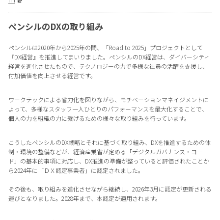
ペンシルのDXの取り組み
ペンシルは2020年から2025年の間、「Road to 2025」プロジェクトとして
『DX経営』を推進してまいりました。ペンシルのDX経営は、ダイバーシティ
経営を進化させたもので、テクノロジーの力で多様な社員の活躍を支援し、
付加価値を向上させる経営です。
ワークテックによる省力化を図りながら、モチベーションマネイジメントに
よって、多様なスタッフ一人ひとりのパフォーマンスを最大化することで、
個人の力を組織の力に繋げるための様々な取り組みを行っています。
こうしたペンシルのDX戦略とそれに基づく取り組み、DXを推進するための体
制・環境の整備などが、経済産業省が定める「デジタルガバナンス・コー
ド」の基本的事項に対応し、DX推進の準備が整っていると評価されたことか
ら2024年に「ＤＸ認定事業者」に認定されました。
その後も、取り組みを進化させながら継続し、2026年3月に認定が更新される
運びとなりました。2028年まで、本認定が適用されます。