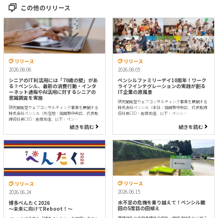
この他のリリース
リリース
リリース
2026.08.06
2026.08.05
シニアのIT利活用には「70歳の壁」があ
ペンシルファミリーデイ10周年！ワーク
る？ペンシル、最新の消費行動・インタ
ライフインテグレーションの実践が創る
ーネット通販やAI活用に対するシニアの
IT企業の原風景
意識調査を実施
研究開発型ウェブコンサルティング事業を展開する
研究開発型ウェブコンサルティング事業を展開する
株式会社ペンシル（本社：福岡市中央区、代表取締
株式会社ペンシル（所在地：福岡市中央区、代表取
役社長CEO：倉橋美佳、以下：ペンシ…
締役社長CEO：倉橋美佳、以下：ペン…
続きを読む
続きを読む
リリース
リリース
2026.06.15
2026.06.24
水不足の危機を乗り越えて！ペンシル棚
博多ぺんたく2026
田の5度目の田植え
〜未来に向けてReboot！〜
環境緑化や生物多様性の保全・地域活性化などサス