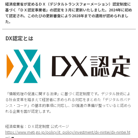
経済産業省が定めるＤＸ（デジタルトランスフォーメーション）認定制度に
基づく「ＤＸ認定事業者」の認定を３月に更新いたしました。2024年に初め
て認定され、このたびの更新審査により2028年までの適用が認められまし
た。
DX認定とは
「情報処理の促進に関する法律」に基づく認定制度です。デジタル技術によ
る社会変革を踏まえて経営者に求められる対応をまとめた「デジタルガバナ
ンス・コード」の基本的事項に対応し、DX推進の準備が整っていると認めら
れる企業を国が認定します。
経済産業省：ＤＸ認定制度 公式ページ
https://www.meti.go.jp/policy/it_policy/investment/dx-nintei/dx-nintei.ht
ml