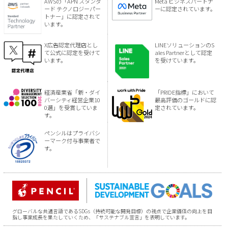
AWSの「APN スタンダ
Meta ビジネスパートナ
ード テクノロジーパー
ーに認定されています。
トナー」に認定されて
います。
X広告認定代理店とし
LINEソリューションのS
て公式に認定を受けて
ales Partnerとして認定
います。
を受けています。
経済産業省「新・ダイ
「PRIDE指標」において
バーシティ経営企業10
最高評価のゴールドに認
0選」を受賞していま
定されています。
す。
ペンシルはプライバシ
ーマーク付与事業者で
す。
グローバルな共通言語であるSDGs（持続可能な開発目標）の視点で企業価値の向上を目
指し事業成長を果たしていくため、「サステナブル宣言」を表明しています。