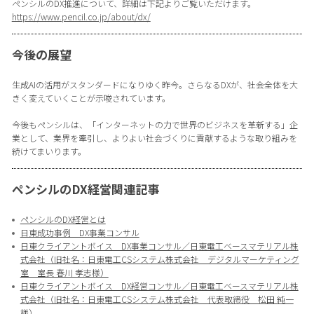
ペンシルのDX推進について、詳細は下記よりご覧いただけます。
https://www.pencil.co.jp/about/dx/
今後の展望
生成AIの活用がスタンダードになりゆく昨今。さらなるDXが、社会全体を大
きく変えていくことが示唆されています。
今後もペンシルは、「インターネットの力で世界のビジネスを革新する」企
業として、業界を牽引し、よりよい社会づくりに貢献するような取り組みを
続けてまいります。
ペンシルのDX経営関連記事
ペンシルのDX経営とは
日東成功事例 DX事業コンサル
日東クライアントボイス DX事業コンサル／日東電工ベースマテリアル株
式会社（旧社名：日東電工CSシステム株式会社 デジタルマーケティング
室 室長 春川 孝志様）
日東クライアントボイス DX経営コンサル／日東電工ベースマテリアル株
式会社（旧社名：日東電工CSシステム株式会社 代表取締役 松田 純一
様）