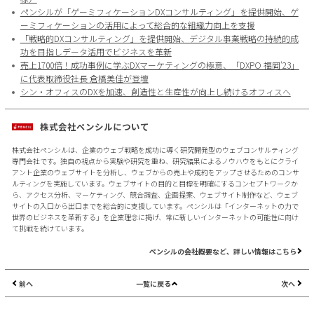
ペンシルが「ゲーミフィケーションDXコンサルティング」を提供開始、ゲ
ーミフィケーションの活用によって総合的な組織力向上を支援
「戦略的DXコンサルティング」を提供開始、デジタル事業戦略の持続的成
功を目指しデータ活用でビジネスを革新
売上1700倍！成功事例に学ぶDXマーケティングの極意、「DXPO 福岡’23」
に代表取締役社長 倉橋美佳が登壇
シン・オフィスのDXを加速、創造性と生産性が向上し続けるオフィスへ
株式会社ペンシルについて
株式会社ペンシルは、企業のウェブ戦略を成功に導く研究開発型のウェブコンサルティング
専門会社です。独自の視点から実験や研究を重ね、研究結果によるノウハウをもとにクライ
アント企業のウェブサイトを分析し、ウェブからの売上や成約をアップさせるためのコンサ
ルティングを実施しています。ウェブサイトの目的と目標を明確にするコンセプトワークか
ら、アクセス分析、マーケティング、競合調査、企画提案、ウェブサイト制作など、ウェブ
サイトの入口から出口までを総合的に支援しています。ペンシルは「インターネットの力で
世界のビジネスを革新する」を企業理念に掲げ、常に新しいインターネットの可能性に向け
て挑戦を続けています。
ペンシルの会社概要など、詳しい情報はこちら
前へ
一覧に戻る
次へ