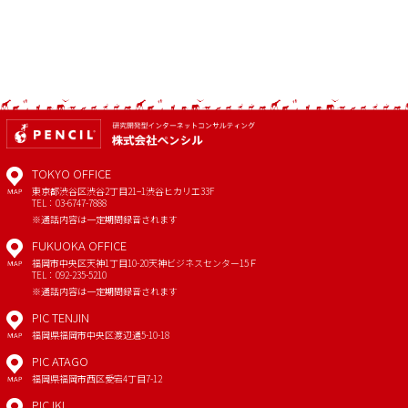
TOKYO OFFICE
東京都渋谷区渋谷2丁目21−1
渋谷ヒカリエ33F
MAP
TEL：03-6747-7888
※通話内容は一定期間録音されます
FUKUOKA OFFICE
福岡市中央区天神1丁目10-20
天神ビジネスセンター15Ｆ
MAP
TEL：092-235-5210
※通話内容は一定期間録音されます
PIC TENJIN
福岡県福岡市中央区渡辺通5-10-18
MAP
PIC ATAGO
福岡県福岡市西区愛宕4丁目7-12
MAP
PIC IKI